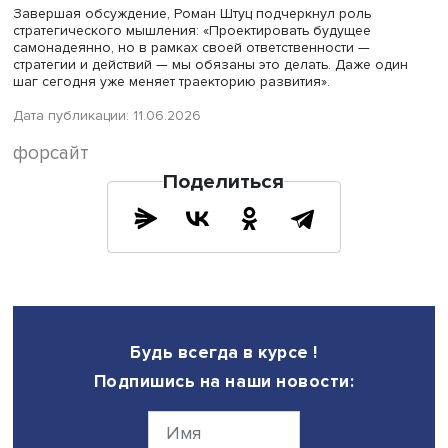
«событий-джокеров», корректности весов критериев в 
TOPSIS и возможных искажений экспертных оценок.
Софья Черногорцева
, заместитель первого проректор
ВШЭ, подчеркнула важность выбора горизонта планир
и учета жизненного цикла технологий: «На мой взгляд,
модель необходимо синхронизировать с фазами жизн
цикла технологии, поскольку выводы по рынку труда
напрямую зависят от технологического развития».
В дискуссии также приняли участие Александр Жабин
(Самарский государственный экономический университе
директор Форсайт-центра ИСИЭЗ НИУ ВШЭ
Александр
Соколов
. Эксперты обратили внимание на необходимос
системного анализа и ограниченность сценарного под
при работе с отдельными кейсами.
«Почему прогнозы не работают? Начальные условия
постоянно меняются, в том числе из-за появления нов
технологий. Именно это привело к развитию форсайта 
инструмента управления будущим», — подчеркнул Алек
Соколов.