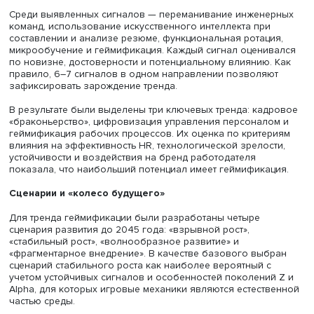
был представлен кейс «HR: привлечение талантов». Его
заключалась в разработке механизмов привлечения,
удержания и развития сотрудников с высоким потенциа
Первым этапом стало выявление слабых сигналов — р
признаков будущих изменений. К ним относятся нетип
публикации, патенты, новые продукты и изменения в
поведении людей, указывающие на возможные
трансформации технологий, рынков и общества. В рамк
исследования было проанализировано более 30 слаб
сигналов по четырем направлениям: конкуренция за та
автоматизация HR, новые компетенции и корпоративна
культура.
Среди выявленных сигналов — переманивание инжене
команд, использование искусственного интеллекта при
составлении и анализе резюме, функциональная ротаци
микрообучение и геймификация. Каждый сигнал оцени
по новизне, достоверности и потенциальному влиянию.
правило, 6–7 сигналов в одном направлении позволяю
зафиксировать зарождение тренда.
В результате были выделены три ключевых тренда: кад