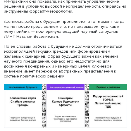
28 мая на площадке Лаборатории исследования науки 
технологий (ЛИНТ) ИСИЭЗ НИУ ВШЭ состоялся вебина
«Методы форсайта для управления будущим». С доклад
«Навигатор методов форсайта для работы с
неопределенностью будущего» выступила ведущий нау
сотрудник ЛИНТ
Наталия Веселитская
. На примере кейс
HR-практики она показала, как принимать управленчес
решения в условиях высокой неопределенности, опира
инструменты форсайт-методологии.
«Ценность работы с будущим проявляется в тот момент,
мы не просто представляем его, но показываем путь, ка
нему прийти», — подчеркнула ведущий научный сотрудн
ЛИНТ Наталия Веселитская.
По ее словам, работа с будущим не должна ограничива
экстраполяцией текущих трендов или формированием
желаемых сценариев. Образ будущего важен как элеме
научного предвидения, однако его недостаточно для
достижения конкретных и измеримых целей. Ключевое
значение имеет переход от абстрактных представлений
системе практических решений.