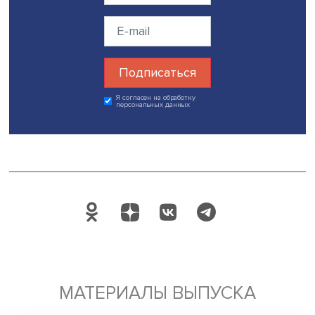
Он добавил, что ценность форсайта заключается не в
точности прогнозов, а в способности менять траектори
развития. «Если вы понимаете риски и начинаете действ
прогноз может не сбыться — и это хороший результат.
Форсайт — это инструмент управления, позволяющий
избежать нежелательных сценариев», — отметил Алекс
Соколов.
Завершая обсуждение, Роман Штуц подчеркнул роль
стратегического мышления: «Проектировать будущее
самонадеянно, но в рамках своей ответственности —
стратегии и действий — мы обязаны это делать. Даже о
шаг сегодня уже меняет траекторию развития».
Дата публикации: 11.06.2026
форсайт
Поделиться