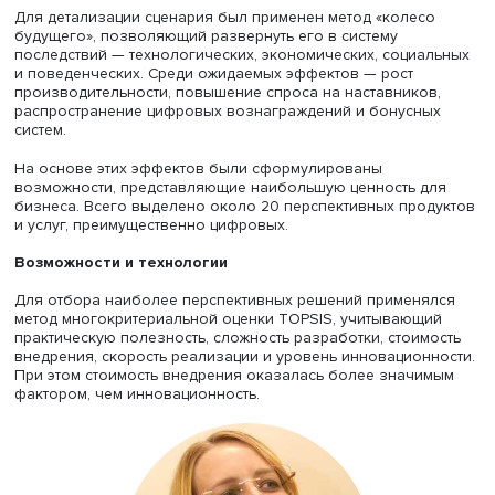
«браконьерство», цифровизация управления персонало
геймификация рабочих процессов. Их оценка по крите
влияния на эффективность HR, технологической зрелос
устойчивости и воздействия на бренд работодателя
показала, что наибольший потенциал имеет геймифика
Сценарии и «колесо будущего»
Для тренда геймификации были разработаны четыре
сценария развития до 2045 года: «взрывной рост»,
«стабильный рост», «волнообразное развитие» и
«фрагментарное внедрение». В качестве базового выб
сценарий стабильного роста как наиболее вероятный с
учетом устойчивых сигналов и особенностей поколений
Alpha, для которых игровые механики являются естест
частью среды.
Для детализации сценария был применен метод «колес
будущего», позволяющий развернуть его в систему
последствий — технологических, экономических, социа
и поведенческих. Среди ожидаемых эффектов — рост
производительности, повышение спроса на наставнико