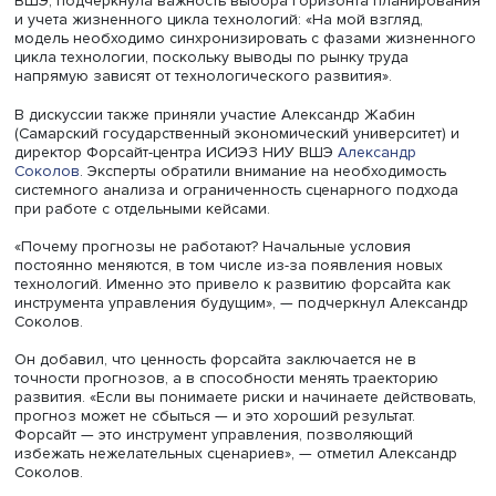
Приоритизация направлений проводилась с учетом биз
эффекта, значимости в условиях цифровой трансформа
масштабируемости. В результате ключевым направлени
признаны адаптивные обучающие платформы.
Ограничения и перспективы метода
В ходе обсуждения участники отметили сильные и слаб
стороны подхода. Представитель АО «Росатомнаука» Р
Штуц подчеркнул доказательную логику метода. «Мне э
напоминает стандартное научное исследование: обзор
аналогов, формирование гипотезы, проверка и внедре
Но в отличие от науки, в форсайте невозможно полнос
верифицировать гипотезу, поскольку сами действия вл
будущее. Форсайт — это не про предсказание, а про
проектирование», — отметил Роман Штуц. В качестве п
эксперт сослался на исследование Рорбека и Кума (2018
котором компании с высокой готовностью к будущему
показали примерно на треть выше прибыльность и почт
втрое — выше рост капитализации, чем в среднем по от
Он также обратил внимание на необходимость учета