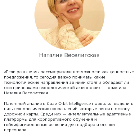
распространение цифровых вознаграждений и бонусн
систем.
На основе этих эффектов были сформулированы
возможности, представляющие наибольшую ценность д
бизнеса. Всего выделено около 20 перспективных про
и услуг, преимущественно цифровых.
Возможности и технологии
Для отбора наиболее перспективных решений применя
метод многокритериальной оценки TOPSIS, учитывающ
практическую полезность, сложность разработки, стоим
внедрения, скорость реализации и уровень инновацион
При этом стоимость внедрения оказалась более значи
фактором, чем инновационность.