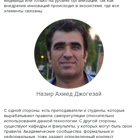
искусственным интеллектом, обучить их, заниматься
популяризацией», — подчеркивает он. Однако, по мне
Дмитрия Сошникова, это будет непросто: использовани
ChatGPT предполагает умение правильно задать вопрос
этим справляется не каждый: ChatGPT не стоит рассматр
как отдельного собеседника, его должны воспринимать
компаньона для создания текстов и мозгового штурма.
Овладеть навыками общения с ChatGPT поможет курс
«
Введение в промпт-инжиниринг
», который Дмитрий с
коллегами недавно записали для платформы «Открыто
образование».
Экосистема инноваций
Научный сотрудник
Лаборатории инноваций в образов
Назир Ахмед Джогезай
обратил внимание, что искусст
интеллект нельзя рассматривать отдельно для каждого
индивида или только на уровне организации, так как
внедрение инноваций происходит в экосистеме, где все
элементы связаны.