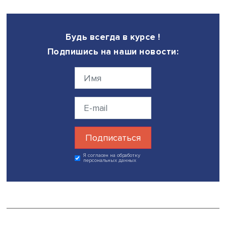
ограничения. Таким образом, индивид находится внутр
нескольких кругов, которые задают тон использованию
искусственного интеллекта.
В этом плане очень важно изучать, какие индивидуаль
практики использования данной технологии существуют
также то, как это регулируется сверху вниз. Теория инн
в образовании показывает, что именно сближение эти
контекстов — сверху вниз и снизу вверх — делает внед
инноваций максимально эффективным.
Дата публикации: 10.06.2024
Автор:
Дарья Володина, стажер-исследователь Проектн
учебной лаборатории экономической журналистики Н
искусственный интеллект
Поделиться