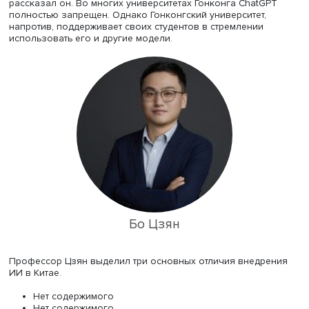
Гонконгский запрет
Заместитель декана факультета компьютерных наук Вос
китайского педагогического университета (ВКПУ) Бо Цз
поделился опытом использования ChatGPT в университ
Китая. «Недавно я посетил Гонконгский университет, и, к
сожалению, GPT нельзя использовать в Гонконге», —
рассказал он. Во многих университетах Гонконга ChatG
полностью запрещен. Однако Гонконгский университет,
напротив, поддерживает своих студентов в стремлении
использовать его и другие модели.