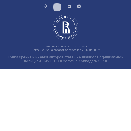
Груз имеет значение: мировая практика регулировани
тарифов
Экономика
Общество
Мир
Наука
Образование
Мнения
Фотогалерея
Видеогалерея