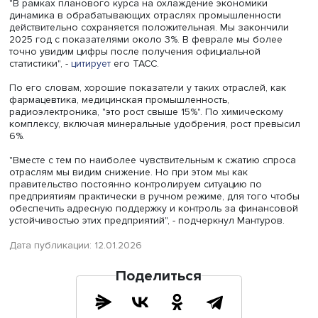
премьер Денис Мантуров на встрече с президентом РФ
Владимиром Путиным.
"В рамках планового курса на охлаждение экономики
динамика в обрабатывающих отраслях промышленност
действительно сохраняется положительная. Мы законч
2025 год с показателями около 3%. В феврале мы бол
точно увидим цифры после получения официальной
статистики", -
цитирует
его ТАСС.
По его словам, хорошие показатели у таких отраслей, к
фармацевтика, медицинская промышленность,
радиоэлектроника, "это рост свыше 15%". По химическо
комплексу, включая минеральные удобрения, рост пре
6%.
"Вместе с тем по наиболее чувствительным к сжатию сп
отраслям мы видим снижение. Но при этом мы как
правительство постоянно контролируем ситуацию по
предприятиям практически в ручном режиме, для того 
обеспечить адресную поддержку и контроль за финан
устойчивостью этих предприятий", - подчеркнул Мантуро