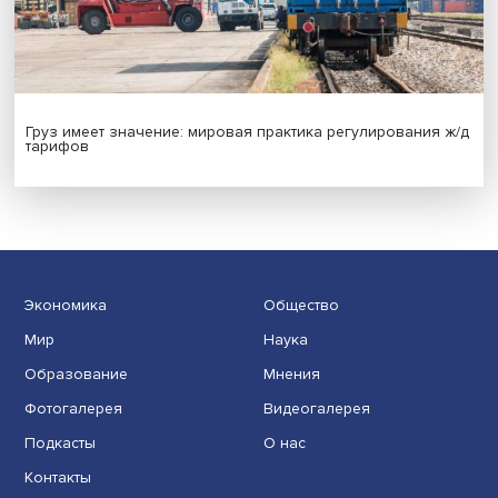
Индивидуальные и культурные ценности: в ЦенСИБ
завершилась летняя школа