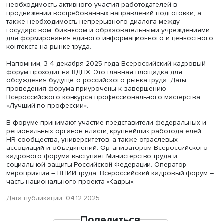
трансформироваться. Профсоюзы должны стать центра
компетенций и проводниками в мире непрерывного
образования, оказывать помощь работникам в оценке 
навыков и построении персонального плана карьеры в
условиях. Должны научиться объединять и защищать п
фрилансеров, удаленных, временных и проектных
работников, тех, кто трудится через цифровые платфор
Расширяется тематика коллективных переговоров: бор
справедливые алгоритмы, прозрачные системы оплаты,
социальные гарантии и право на апелляцию для работ
платформенной экономики», – рассказала заместитель
председателя ФНПР Нина Кузьмина.
В заключение дискуссии выступил президент РСПП Але
Шохин.
«Нужно постоянно заниматься повышением эффективн
как действующего трудового потенциала работников, та
добиваться бесшовного перехода выпускников из сис
высшего и среднего профессионального образования
рынок труда. Нынешний этап внедрения форм бережли
производства предполагает серьезные инвестиции в
цифровизацию цепочек поставок, добавленной стоимос