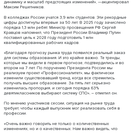
стратегии находятся структурные изменения, вызванны
технологической модернизацией, роботизацией,
цифровизацией и развитием новых секторов, таких как
платформенная экономика. Все эти мероприятия залож
План структурных изменений экономики, который
разработало Минэкономразвития России и утвердило
Правительство РФ на прошлой неделе. Эти процессы
напрямую влияют на ключевые индикаторы рынка труд
численность и структуру занятости, а также
производительность труда. Министр отметил, что необх
обеспечить стыковку прогнозирования изменений в стр
занятости, вызванных появлением новых видов
экономической деятельности, и стратегий стимулирова
роста производительности труда через национальные
проекты и внедрение инноваций.
«Ключевая задача — перевести эти макроцифры в конк
образовательные программы уже сегодня, и без виден
активного участия отраслевого бизнеса эта работа бы
невозможна. При этом анализ проведен с учетом
естественного движения рабочей силы. В ближайшие с
лет ожидается замещение порядка 12 миллионов рабо
мест, что означает обновление примерно каждого пято