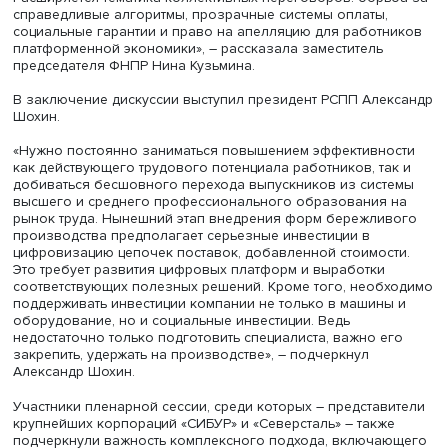
профессии.
«Очень важно говорить не только о количественных
изменениях, но и о качественных. Нам важно видеть, чт
происходит с выпускниками того или иного уровня
образования на рынке труда. Высшее образование се
очень неоднородно – по нашим данным порядка трети
выпускников высшей школы работают по рабочим
специальностям, не требующим высшего образования. 
ставит задачу перестройки системы образования, чтоб
гармонизировать ее с запросами рынка труда по колич
и качеству подготовки специалистов», – подчеркнул
проректор НИУ ВШЭ Сергей Рощин.
Заместитель председателя ФНПР Нина Кузьмина в свое
выступлении подчеркнула, что профсоюзы сегодня
становятся ключевым посредником между сотрудником
работодателем и технологиями, учитывая интересы все
сторон.
«Роль профсоюзов в условиях кардинального изменен
рынка труда не просто сохраняется, а становится крити
важной, хотя и должна коренным образом