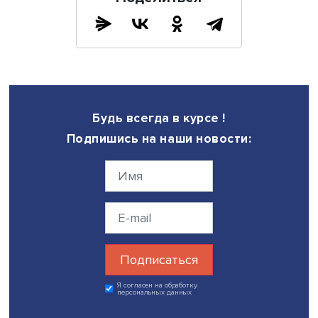
Это требует развития цифровых платформ и выработки
соответствующих полезных решений. Кроме того, необ
поддерживать инвестиции компании не только в машин
оборудование, но и социальные инвестиции. Ведь
недостаточно только подготовить специалиста, важно е
закрепить, удержать на производстве», – подчеркнул
Александр Шохин.
Участники пленарной сессии, среди которых – представ
крупнейших корпораций «СИБУР» и «Северсталь» – такж
подчеркнули важность комплексного подхода, включа
необходимость активного участия работодателей в
продвижении востребованных направлений подготовки
также необходимость непрерывного диалога между
государством, бизнесом и образовательными учрежде
для формирования единого информационного и ценно
контекста на рынке труда.
Напомним, 3-4 декабря 2025 года Всероссийский кадр
форум проходит на ВДНХ. Это главная площадка для
обсуждения будущего российского рынка труда. Даты
проведения форума приурочены к завершению
Всероссийского конкурса профессионального мастерс