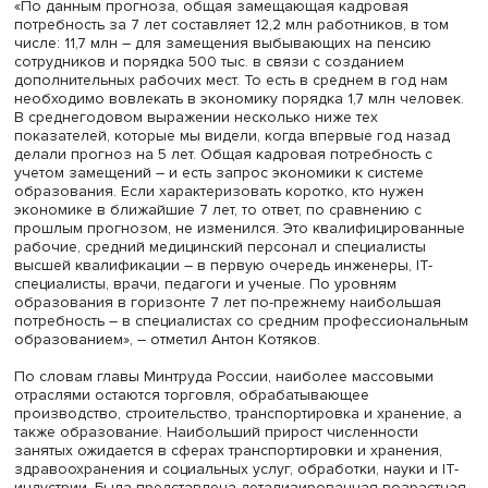
мест, интенсивность труда. При расчете перспективной
потребности мы учитываем не только вновь создаваем
рабочие места, но и выбытие кадров в связи с достиж
пенсионного возраста. Профессионально-квалификац
разрез готовится на основе Всероссийского опроса
работодателей и экспертов. В нем поучаствовали 330 т
компаний и 350 экспертов», – рассказала Татьяна Голик
Министр труда и социальной защиты Антон Котяков
представил основный тренды рынка труда ближайших л
опорой на полученные результаты прогноза кадровой
потребности.
«По данным прогноза, общая замещающая кадровая
потребность за 7 лет составляет 12,2 млн работников, в
числе: 11,7 млн – для замещения выбывающих на пенси
сотрудников и порядка 500 тыс. в связи с созданием
дополнительных рабочих мест. То есть в среднем в год 
необходимо вовлекать в экономику порядка 1,7 млн че
В среднегодовом выражении несколько ниже тех
показателей, которые мы видели, когда впервые год н
делали прогноз на 5 лет. Общая кадровая потребность