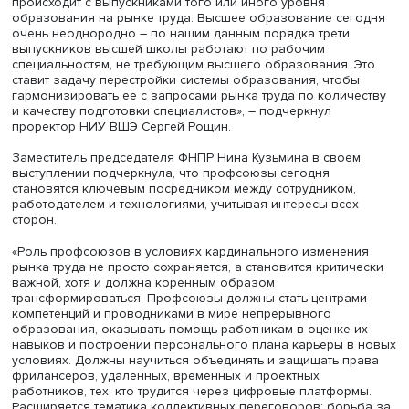
места в экономике, что подчеркивает беспрецедентную
динамику и масштаб предстоящих изменений», —акцент
Максим Решетников.
В колледжах России учатся 3,9 млн студентов. Эти рек
цифры достигнуты впервые за 50 лет. В 2025 году зачи
порядка 1,3 млн ребят. Министр просвещения РФ Серге
Кравцов напомнил, что Президент России Владимир Пу
поставил цель к 2028 году подготовить 1 млн
квалифицированных рабочих кадров.
«Благодаря прогнозу рынка труда появился реальный 
для системы образования. И это крайне важно. Те трен
которые мы видели в первом прогнозе, подтвердились 
втором на 7 лет. По поручению Президента России мы
реализуем проект «Профессионалитет», мы фактически
изменили существовавший тренд, когда все стремились
получать высшее образование. За пять лет серьезно
изменилась пропорция, и сегодня порядка 63%
девятиклассников выбирают систему СПО», – отметил он
По мнению участников сессии, ситуация на рынке труда
требует, чтобы каждый выпускник мог реализовать себя