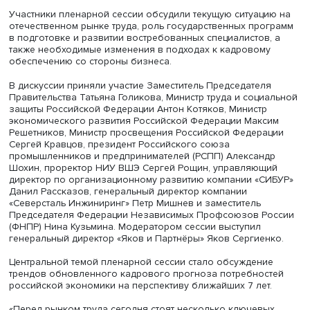
Мероприятие прошло при участии глав российских
министерств и ведомств, представителей бизнеса и
экспертного сообщества,
сообщается
на сайте Минтруд
Участники пленарной сессии обсудили текущую ситуац
отечественном рынке труда, роль государственных про
в подготовке и развитии востребованных специалистов
также необходимые изменения в подходах к кадровом
обеспечению со стороны бизнеса.
В дискуссии приняли участие Заместитель Председател
Правительства Татьяна Голикова, Министр труда и соци
защиты Российской Федерации Антон Котяков, Министр
экономического развития Российской Федерации Макс
Решетников, Министр просвещения Российской Федера
Сергей Кравцов, президент Российского союза
промышленников и предпринимателей (РСПП) Алексан
Шохин, проректор НИУ ВШЭ Сергей Рощин, управляющ
директор по организационному развитию компании «С
Данил Рассказов, генеральный директор компании
«Северсталь Инжиниринг» Петр Мишнев и заместитель
Председателя Федерации Независимых Профсоюзов Р
(ФНПР) Нина Кузьмина. Модератором сессии выступил