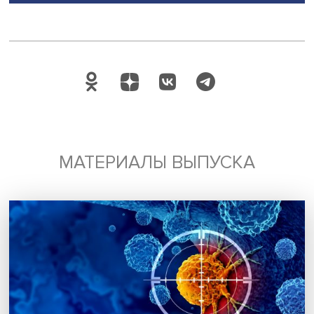
«Лучший по профессии».
В форуме принимают участие представители федеральн
региональных органов власти, крупнейших работодател
HR-сообщества, университетов, а также отраслевых
ассоциаций и объединений. Организатором Всероссий
кадрового форума выступает Министерство труда и
социальной защиты Российской Федерации. Оператор
мероприятия – ВНИИ труда. Всероссийский кадровый ф
часть национального проекта «Кадры».
Дата публикации: 04.12.2025
Поделиться