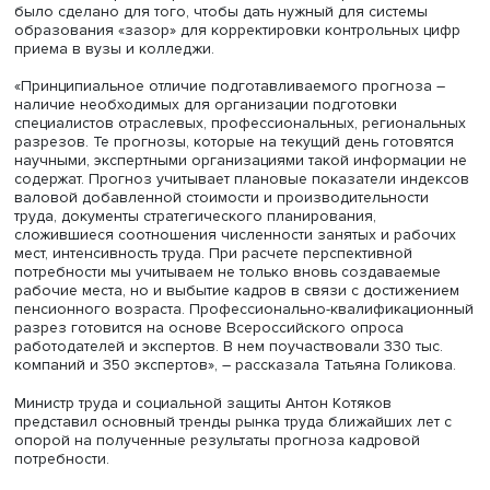
аспекты. Россия входит в ТОП-5 стран глобальной двадц
самыми низкими показателями безработицы – 2,2%. В 
стране сегодня занято 74,6 млн граждан. Численность
безработных составляет 1,6 млн человек, то есть факти
равна количеству вакансий. Сложился максимальный у
занятости трудоспособного населения – это 61,4%. Уро
вовлечения в экономику растет по всем возрастным гр
– подчеркнула Татьяна Голикова.
Увеличение сроков прогноза с 5-летнего периода на 7
было сделано для того, чтобы дать нужный для систем
образования «зазор» для корректировки контрольных
приема в вузы и колледжи.
«Принципиальное отличие подготавливаемого прогноз
наличие необходимых для организации подготовки
специалистов отраслевых, профессиональных, региона
разрезов. Те прогнозы, которые на текущий день готов
научными, экспертными организациями такой информац
содержат. Прогноз учитывает плановые показатели ин
валовой добавленной стоимости и производительност
труда, документы стратегического планирования,
сложившиеся соотношения численности занятых и раб