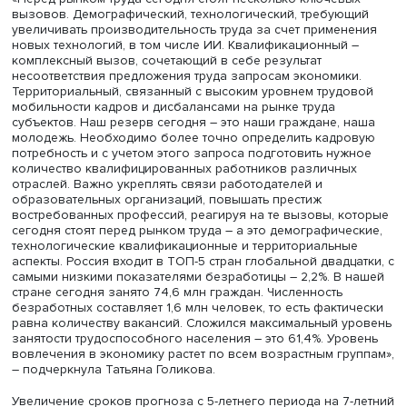
генеральный директор «Яков и Партнёры» Яков Сергиен
Центральной темой пленарной сессии стало обсуждени
трендов обновленного кадрового прогноза потребнос
российской экономики на перспективу ближайших 7 лет
«Перед рынком труда сегодня стоят несколько ключевы
вызовов. Демографический, технологический, требую
увеличивать производительность труда за счет примен
новых технологий, в том числе ИИ. Квалификационный 
комплексный вызов, сочетающий в себе результат
несоответствия предложения труда запросам экономик
Территориальный, связанный с высоким уровнем трудо
мобильности кадров и дисбалансами на рынке труда
субъектов. Наш резерв сегодня – это наши граждане, 
молодежь. Необходимо более точно определить кадр
потребность и с учетом этого запроса подготовить нуж
количество квалифицированных работников различны
отраслей. Важно укреплять связи работодателей и
образовательных организаций, повышать престиж
востребованных профессий, реагируя на те вызовы, к
сегодня стоят перед рынком труда – а это демографиче
технологические квалификационные и территориальны