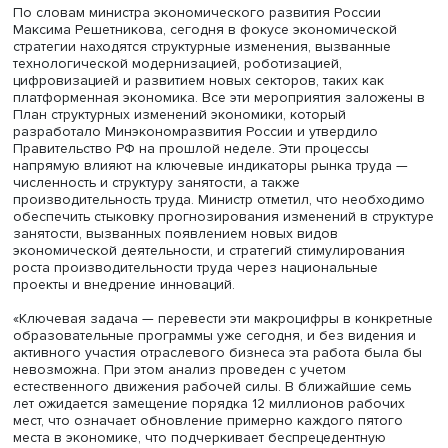
потребность в масштабировании работы по повышени
квалификации уже работающих сотрудников.
Напомним, при прогноз кадровой потребности
рассчитывается в отраслевом, региональном и
квалификационном разрезах. При его расчете учитыва
плановые показатели индексов валовой добавленной
стоимости и производительности труда на 7-летний пер
документы стратегического планирования, сложившиес
соотношения численности занятых и рабочих мест,
интенсивность труда. Профессионально-квалификацио
разрез готовится на основе Всероссийского опроса
работодателей и экспертов. В опросе поучаствовали 33
компаний. Дополнительно 350 экспертов участвовали 
оценке ключевых сквозных компетенций, новых
технологических решений, которые будут влиять на сит
в сфере занятости.
Еще одним ответом на вызовы рынка труда должен стат
рост производительности труда.
По словам министра экономического развития России
Максима Решетникова, сегодня в фокусе экономическо