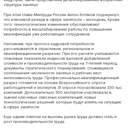
учетом замещений – и есть запрос экономики к системе
образования. Если характеризовать коротко, кто нужен
экономике в ближайшие 7 лет, то ответ, по сравнению с
прошлым прогнозом, не изменился. Это квалифициров
рабочие, средний медицинский персонал и специалист
высшей квалификации – в первую очередь инженеры, IT
специалисты, врачи, педагоги и ученые. По уровням
образования в горизонте 7 лет по-прежнему наиболь
потребность – в специалистах со средним профессион
образованием», – отметил Антон Котяков.
По словам главы Минтруда России, наиболее массовы
отраслями остаются торговля, обрабатывающее
производство, строительство, транспортировка и хранен
также образование. Наибольший прирост численности
занятых ожидается в сферах транспортировки и хранен
здравоохранения и социальных услуг, обработки, науки 
индустрии. Была представлена детализированная возр
структура занятых.
При этом глава Минтруда России Антон Котяков подчер
что ключевой резерв в сфере занятости – молодежь. К
того, технологические изменения обуславливают