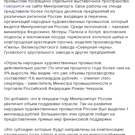
Росконгресс.
Впервые на площадке ПМЭФ народным художественны
промыслам посвящено отдельное выставочное простра
говорится
на сайте Минпромторга. Свои работы на стен
представили более полутора десятков предприятий из
различных регионов России, входящих в перечень
организаций народных художественных промыслов, ко
ведется Минпромторгом России. Среди экспонатов – л
миниатюра Федоскино, Мстеры, Палеха и Холуя, жостов
подносы и хохломская посуда, торжокское золотное ши
новгородская крестецкая строчка, изделия производст
«Гжель», Великоустюгского завода «Северная чернь»,
Гусевского хрустального завода и других предприятий.
«Отрасль народных художественных промыслов
действительно растет. По итогам прошлого года более 
9% выросла. Мы видим, что уже объемы производства
составляют 11,6 миллиардов рублей», – отметил статс-
секретарь - заместитель Министра промышленности и
торговли Российской Федерации Роман Чекушов.
Он добавил, что в текущем году Минпромторг России