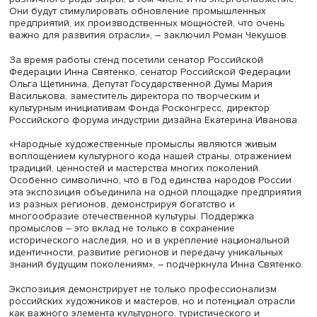
увеличил объем поддержки отрасли. Так на развитие
народных художественных промыслов России был выде
миллиард рублей. Большинство этих средств пойдет на
предоставление прямых мер финансовой поддержки.
«Это субсидии, которые будут направлены на компенса
различного рода затрат, в том числе и на энергоснабж
Они будут стимулировать обновление промышленных
предприятий, их производственных мощностей, что оче
важно для развития отрасли», – заключил Роман Чекуш
За время работы стенд посетили сенатор Российской
Федерации Инна Святенко, сенатор Российской Федера
Ольга Щетинина, Депутат Государственной Думы Мария
Василькова, заместитель директора по творческим и
культурным инициативам Фонда Росконгресс, директор
Российского форума индустрии дизайна Екатерина Ива
«Народные художественные промыслы являются живы
воплощением культурного кода нашей страны, отражен
традиций, ценностей и мастерства многих поколений.
Особенно символично, что в Год единства народов Ро
эта экспозиция объединила на одной площадке предпр