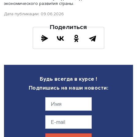
из разных регионов, демонстрируя богатство и
многообразие отечественной культуры. Поддержка
промыслов – это вклад не только в сохранение
исторического наследия, но и в укрепление националь
идентичности, развитие регионов и передачу уникальн
знаний будущим поколениям», – подчеркнула Инна Свя
Экспозиция демонстрирует не только профессионализ
российских художников и мастеров, но и потенциал отр
как важного элемента культурного, туристического и
экономического развития страны.
Дата публикации: 09.06.2026
Поделиться