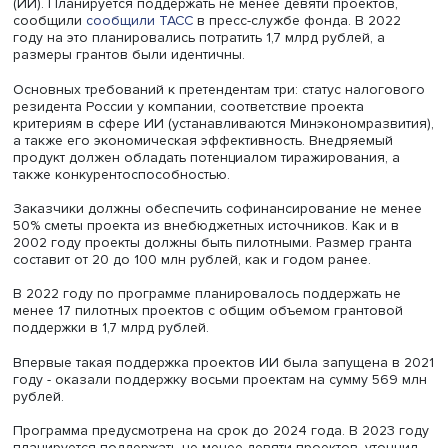
Фонд «Сколково» будет и в этом году поддерживать гр
(от 20 до 100 млн рублей) российские компании, внед
отечественные решения в сфере искусственного интелл
(ИИ). Планируется поддержать не менее девяти проекто
сообщили
сообщили ТАСС
в пресс-службе фонда. В 20
году на это планировались потратить 1,7 млрд рублей, а
размеры грантов были идентичны.
Основных требований к претендентам три: статус налог
резидента России у компании, соответствие проекта
критериям в сфере ИИ (устанавливаются Минэкономразв
а также его экономическая эффективность. Внедряемы
продукт должен обладать потенциалом тиражирования,
также конкурентоспособностью.
Заказчики должны обеспечить софинансирование не 
50% сметы проекта из внебюджетных источников. Как и
2002 году проекты должны быть пилотными. Размер гр
составит от 20 до 100 млн рублей, как и годом ранее.
В 2022 году по программе планировалось поддержать 
менее 17 пилотных проектов с общим объемом грантов
поддержки в 1,7 млрд рублей.