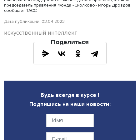
Впервые такая поддержка проектов ИИ была запущена 
году - оказали поддержку восьми проектам на сумму 5
рублей.
Программа предусмотрена на срок до 2024 года. В 202
планируется поддержать не менее девяти проектов, уто
председатель правления Фонда «Сколково» Игорь Дро
сообщает ТАСС.
Дата публикации: 03.04.2023
искусственный интеллект
Поделиться