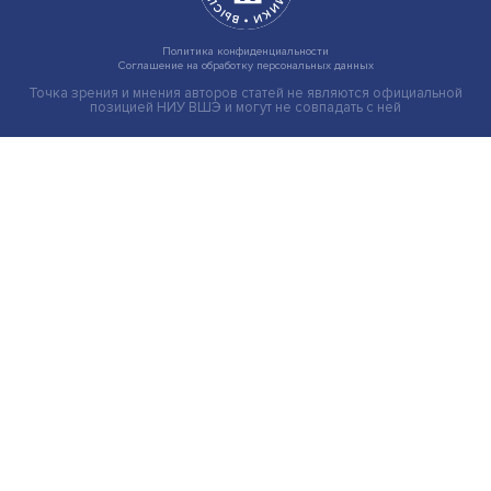
Груз имеет значение: мировая практика регулировани
тарифов
Экономика
Общество
Мир
Наука
Образование
Мнения
Фотогалерея
Видеогалерея
Подкасты
О нас
Контакты