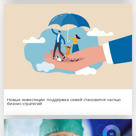
Гены, иммунитет и органоиды: ученые представили но
исследования в области биомедицины