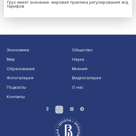
Индивидуальные и культурные ценности: в ЦенСИБ
завершилась летняя школа