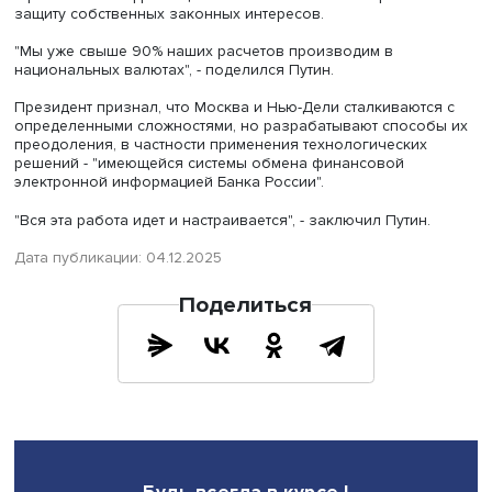
Путин в интервью
India Today
. Его
цитирует
ТАСС,
Как подчеркнул российский лидер, Москва и Нью-Дели 
стремятся к конфронтации с кем бы то ни было и работ
защиту собственных законных интересов.
"Мы уже свыше 90% наших расчетов производим в
национальных валютах", - поделился Путин.
Президент признал, что Москва и Нью-Дели сталкивают
определенными сложностями, но разрабатывают спосо
преодоления, в частности применения технологических
решений - "имеющейся системы обмена финансовой
электронной информацией Банка России".
"Вся эта работа идет и настраивается", - заключил Путин
Дата публикации: 04.12.2025
Поделиться