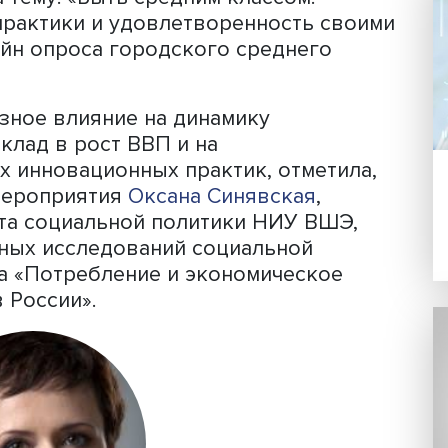
как приоритетные, что подчеркивает
апитала для среднего класса. Финанс
асса строится на развитых навыках
идных средств и инвестиционных акти
вость к экономическим изменениям и
ычный уровень жизни.
итики НИУ ВШЭ организовал научный
ление и экономическое поведение
ии» на тему: «Быть средним классом:
овые практики и удовлетворенность 
ы онлайн опроса городского среднег
серьёзное влияние на динамику
 его вклад в рост ВВП и на