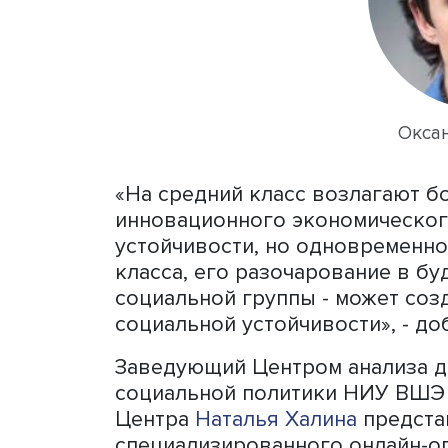
распространение разнооб
открывая семинар, модер
заместитель директора И
заведующий Центром ком
политики, руководитель 
поведение домашних хозяй