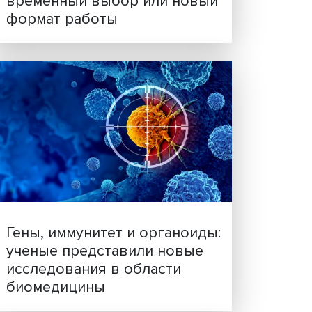
Платформенная занятост
временный выбор или н
формат работы