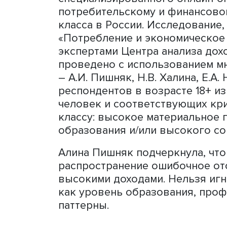
«На средний класс возла
инновационного экономич
устойчивости, но одновр
класса, его разочарование
социальной группы - може
социальной устойчивости»,
Заведующий Центром анал
социальной политики НИ
Центра
Наталья Халина
пр
специализированного онл
потребительскому и фина