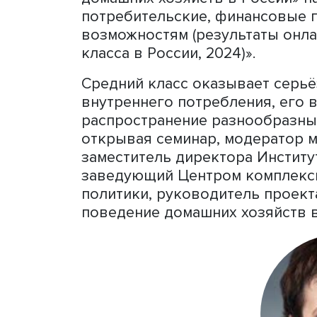
здоровье воспринимаются 
ценность человеческого к
благополучие среднего кл
сбережения, наличии ликв
что обеспечивает устойчи
позволяет сохранять прив
Институт социальной пол
семинар проекта «Потреб
домашних хозяйств в Росс
потребительские, финанс
возможностям (результат
класса в России, 2024)».
Средний класс оказывает 
внутреннего потребления,