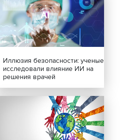
овое
вов,
Новые инвестиции: подд
семей становится частью
бизнес-стратегий
своими
о