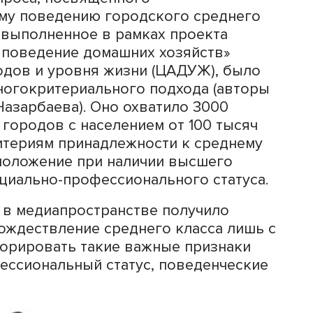
Оксана Синявская
гают большие надежды в обеспечении
еского развития и социальной
еменно неустойчивое положение сред
 в будущем – в силу активности этой
т создавать разнообразные риски
 - добавила она.
иза доходов и уровня жизни Институ
У ВШЭ
Алина Пишняк
и научный сотру
едставили результаты
айн-опроса, посвященного
нсовому поведению городского сред