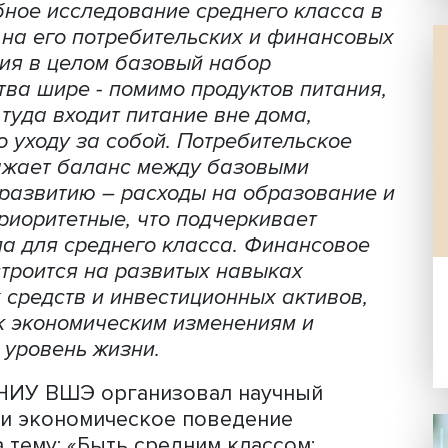
Фото: iStock
сштабное исследование среднего кла
мание на его потребительских и фина
аселения в целом базовый набор
общества шире - помимо продуктов пи
язи, туда входит питание вне дома,
луги по уходу за собой. Потребительск
са отражает баланс между базовыми
ием к развитию – расходы на образов