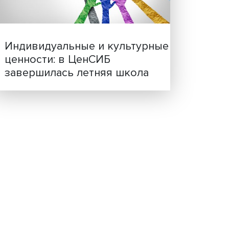
ила,
Иллюзия безопасности: 
исследовали влияние ИИ
ШЭ,
решения врачей
ое
Индивидуальные и культ