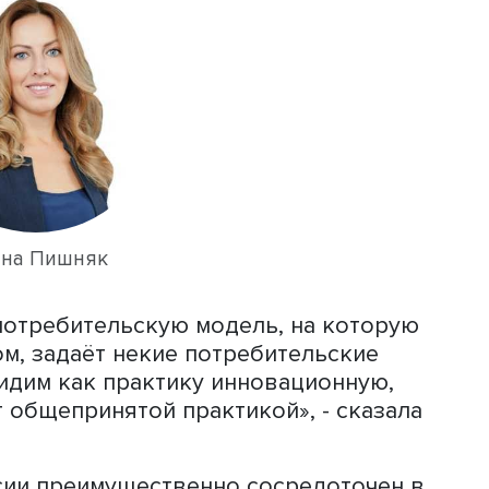
вание, выполненное в рамках проекта
еское поведение домашних хозяйств»
а доходов и уровня жизни (ЦАДУЖ), 
ием многокритериального подхода (а
, Е.А. Назарбаева). Оно охватило 3000
8+ из городов с населением от 100 т
их критериям принадлежности к сред
льное положение при наличии высшег
го социально-профессионального ста
, что в медиапространстве получило
ое отождествление среднего класса 
зя игнорировать такие важные призн
 профессиональный статус, поведенч