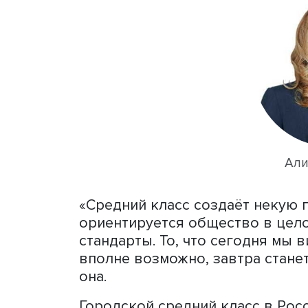
класса в России. Исследо
«Потребление и экономич
экспертами Центра анализ
проведено с использован
– А.И. Пишняк, Н.В. Халина
респондентов в возрасте 1
человек и соответствующ
классу: высокое материа
образования и/или высоко
Алина Пишняк подчеркнула
распространение ошибочн
высокими доходами. Нель
как уровень образования,
паттерны.