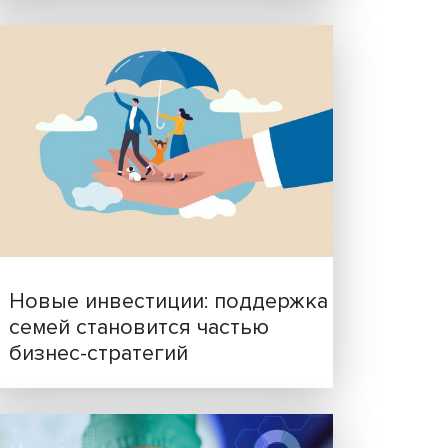
Гены, иммунитет и органо
ученые представили нов
исследования в области
биомедицины
сса в
нсовых
тания,
ое
ание и