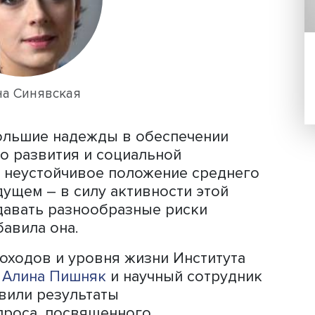
разных инновационных практик, отмет
атор мероприятия
Оксана Синявская
,
нститута социальной политики НИУ В
плексных исследований социальной
проекта «Потребление и экономическ
ств в России».