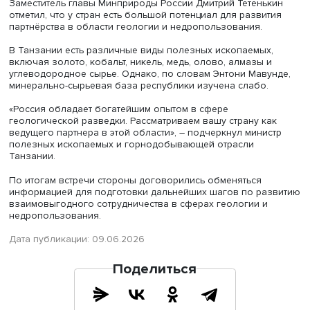
визита в Россию президента Танзании Самии Сулуху Ха
сообщается
на сайте ведомства.
Заместитель главы Минприроды России Дмитрий Тетень
отметил, что у стран есть большой потенциал для разви
партнёрства в области геологии и недропользования.
В Танзании есть различные виды полезных ископаемых
включая золото, кобальт, никель, медь, олово, алмазы 
углеводородное сырье. Однако, по словам Энтони Мав
минерально-сырьевая база республики изучена слабо.
«Россия обладает богатейшим опытом в сфере
геологической разведки. Рассматриваем вашу страну к
ведущего партнера в этой области», – подчеркнул мини
полезных ископаемых и горнодобывающей отрасли
Танзании.
По итогам встречи стороны договорились обменяться
информацией для подготовки дальнейших шагов по ра
взаимовыгодного сотрудничества в сферах геологии и
недропользования.