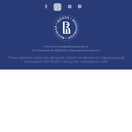
Груз имеет значение: мировая практика регулировани
тарифов
Экономика
Общество
Мир
Наука
Образование
Мнения
Фотогалерея
Видеогалерея