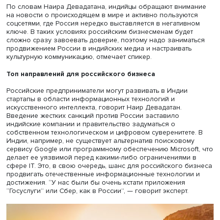
подчеркивает Ольга Харина, необходимо развивать в 
российский средний и малый бизнес в других сферах.
Например, Россия может предложить свои разработки 
области IT и инноваций, искусственного интеллекта,
обеспечить доступ к сельскохозяйственным инициатива
Индийский культурный код
Индийский эксперт по разработке GR-инструментов и
выстраиванию коммуникации бизнеса и власти, предста
медиаконгломерата “The Times of India” в России Наир
Девадатан обращает внимание, что при выходе на инд
рынок компании так или иначе сталкиваются с местным
органами власти и необходимостью культурной адаптац
В Индии, по его словам, в основном представлены кру
или государственные российские компании, а средний 
малый бизнес - очень слабо. У многих российских
бизнесменов сложилось стереотипное представление 
Индии как о стране с непреодолимыми бюрократическ
сложностями для иностранного бизнеса. Однако, здесь
успешно работают многие небольшие западные компан
так что это лишь проблема восприятия, подчеркивает эк