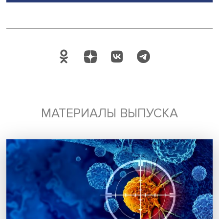
себе опыт и практики выхода на новые рынки развитых
Глобального Востока.
2. Интенсивная трехмесячная программа «
Восточная
перспектива: основы построения бизнеса
». Она напра
на получение практико-ориентированных знаний по ра
бизнеса, запуску международных проектов в различны
секторах экономики со странами Глобального Востока.
3. Короткая трехнедельная программа «
Восточная
перспектива: практика построения бизнеса в Индии
»
сфокусирована на знаниях, стратегиях и практиках
построения успешного бизнеса в Индии.
Дата публикации: 12.02.2025
Автор:
Ксения Вакина, стажер-исследователь Проектно-
учебной лаборатории экономической журналистики Н
Восток
Индия
Поделиться