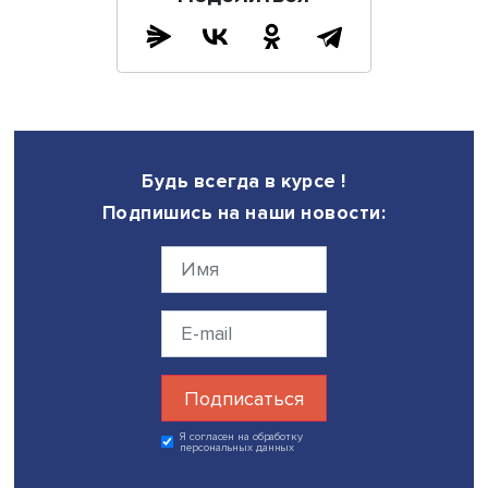
“Продвигать Россию – это и есть бизнес”, — подчеркива
Ольга Харина добавляет, что “индийцы — отважные люд
никакие трудности не смогут остановить Индию в желан
сотрудничать с Россией. Товарооборот между странами 
имеются положительные тенденции в научном партнерс
других областях - а значит, можно будет преодолеть и
сложности с продвижением российского малого и сред
бизнеса.
Вышка научит
В Вышке запущены новые программы бизнес-образов
«Восточная перспектива» для предпринимателей, рабо
со странами Ближнего и Среднего Востока, Северной А
Индо-Тихоокеанского региона. Они нацелены на
формирование знания об особенностях построения б
на восточных рынках.
НИУ ВШЭ предлагает три программы:
1. Пятимесячная программа «
Восточная перспектива:
стратегия и тактика построения бизнеса
». Она объединя