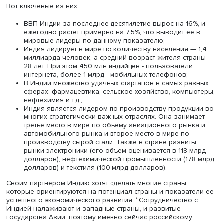
бизнеса можно через экономические показатели разв
страны, отметила ведущий индолог
Центра комплексны
европейских и международных исследований
НИУ ВШЭ
эксперт в области экономики и бизнеса Индии, консуль
развитию партнерских отношений со странами Азии и
наставник проекта “Лидеры России”
Ольга Харина
.
Вот ключевые из них:
ВВП Индии за последнее десятилетие вырос на 16
ежегодно растет примерно на 7,5%, что выводит ее
мировые лидеры по данному показателю;
Индия лидирует в мире по количеству населения —
миллиарда человек, а средний возраст жителя ст
28 лет. При этом 450 млн индийцев - пользователи
интернета, более 1 млрд - мобильных телефонов;
В Индии множество удачных стартапов в самых ра
сферах: фармацевтика, сельское хозяйство, компь
нефтехимия и т.д.;
Индия является лидером по производству продук
многих стратегически важных отраслях. Она заним
третье место в мире по объему авиационного рын
автомобильного рынка и второе место в мире по