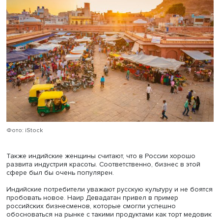
Он рассказал, что индийское общество глубоко религи
иерархично, и это отражается на стиле ведения бизнес
внутри страны. Иностранному предпринимателю необх
уважать местные традиции, а также попытаться найти
полезные связи — так ускорится поиск бизнес-партнер
установление хороших деловых отношений.
По словам Наира Девадатана, индийцы обращают вним
на новости о происходящем в мире и активно пользуют
соцсетями, где Россия нередко выставляется в негатив
ключе. В таких условиях российским бизнесменам буде
сложно сразу завоевать доверие, поэтому надо занима
продвижением России в индийских медиа и настраиват
культурную коммуникацию, отмечает спикер.
Топ направлений для российского бизнеса
Российские предприниматели могут развивать в Индии
стартапы в области информационных технологий и
искусственного интеллекта, говорит Наир Девадатан.
Введение жестких санкций против России заставило
индийские компании и правительство задуматься о