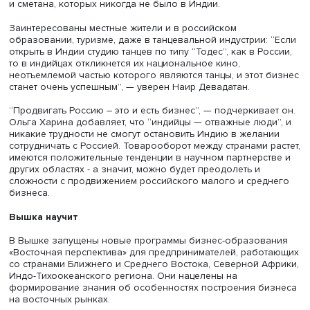
собственном технологическом и цифровом суверенитет
Индии, например, не существует альтернатив поисковом
сервису Google или программному обеспечению Microso
делает ее уязвимой перед какими-либо ограничениями
сфере IT. Это, в свою очередь, шанс для российского б
продвигать отечественные информационные технологи
достижения. “У нас были бы очень кстати приложения
“Госуслуги” или Сбер, как в России”, — говорит эксперт.