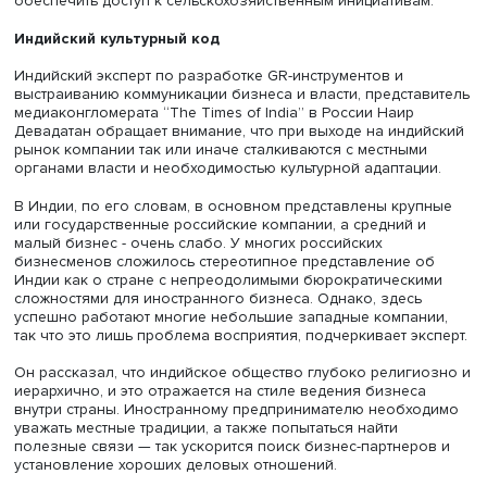
Фото: iStock
Ольга Харина привела в пример кейс одного российск
бренда косметики, который адаптировал свою продукц
индийского рынка. “Компания начала внедрять те аром
составы, которые были более привычны индийскому
потребителю: тяжелый томный запах, маслянистые прод
травяные экстракты в косметике. Также учли особеннос
местного климата и любовь индийцев к натуральным со
продуктов. Эта стратегия позволила российскому брен
зарекомендовать себя на новом рынке”, – рассказала 
У Индии и России уже заложен фундамент для долгоср
стратегического партнерства, при этом его акцент часто
смещается в сферу энергетики – Индия крупнейший
покупатель российских энергоресурсов. Однако,