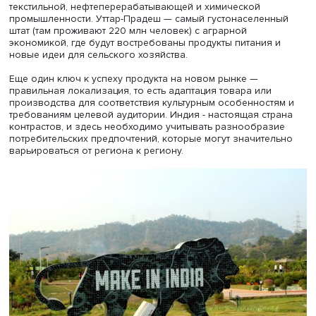
Таким образом, предпринимателям необходимо заран
изучить особенности национального и местного
законодательства, чтобы понимать все риски, отмечает
Харина.
Автономные штаты
Важно помнить, что Индия — федеративное государство
котором штаты обладают долей автономии в вопросах
законодательства. Это позволяет сохранять единство с
в условиях сильных культурных различий. Успех бизнес
будет зависеть от того, как предприниматель адаптирует
особенностям конкретных регионов государства. Важн
правильно соотнести возможности продаваемого прод
или услуги с потребностями штата, в котором планирует
запустить бизнес.
Например, в штате Махараштра находится финансовый 
Мумбаи, для которого будет актуален бизнес в банков
сфере. Штат Гуджарат — бурно развивающийся центр
текстильной, нефтеперерабатывающей и химической
промышленности. Уттар-Прадеш — самый густонаселен