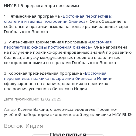
Фото: iStock
Также индийские женщины считают, что в России хоро
развита индустрия красоты. Соответственно, бизнес в э
сфере был бы очень популярен.
Индийские потребители уважают русскую культуру и не 
пробовать новое. Наир Девадатан привел в пример
российских бизнесменов, которые смогли успешно
обосноваться на рынке с такими продуктами как торт м
и сметана, которых никогда не было в Индии.
Заинтересованы местные жители и в российском
образовании, туризме, даже в танцевальной индустрии:
открыть в Индии студию танцев по типу “Тодес”, как в Ро
то в индийцах откликнется их национальное кино,
неотъемлемой частью которого являются танцы, и этот 
станет очень успешным”, — уверен Наир Девадатан.