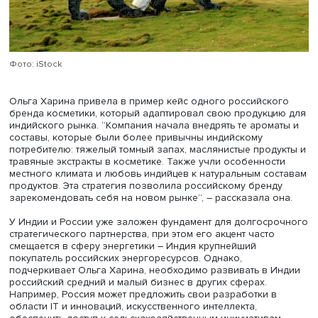
штат (там проживают 220 млн человек) с аграрной
экономикой, где будут востребованы продукты питания
новые идеи для сельского хозяйства.
Еще один ключ к успеху продукта на новом рынке —
правильная локализация, то есть адаптация товара или
производства для соответствия культурным особенност
требованиям целевой аудитории. Индия - настоящая ст
контрастов, и здесь необходимо учитывать разнообраз
потребительских предпочтений, которые могут значите
варьироваться от региона к региону.