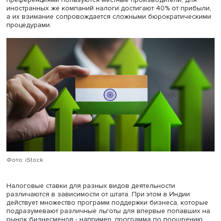
предпринимателю придется прорываться через “джунгл
индийского законодательства, отмечает Ольга Харина.
некоторых видов хозяйственной деятельности в стране
(например, работа с геодезическим оборудованием ил
торговля топливом) может быть предусмотрена серьезн
сертификация и лицензирование, часто дорогостоящие
Кроме того, отдельные штаты Индии имеют собственны
законы, регулирующие взаимодействие с иностранным
бизнесом, стандарты качества продукции, с которыми т
стоит ознакомиться.
Еще одну сложность для иностранных предпринимателе
представляет налогообложение. В Индии особыми
преференциями пользуются местные производители, д
иностранных же компаний налоги достигают 40% от пр
а их взимание сопровождается сложными бюрократиче
процедурами.