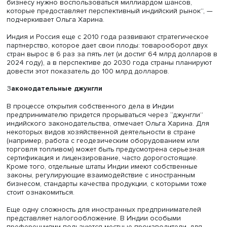
производству сырой стали. Также в стране развит
рынки электроники (его объем оценивается в 118 
долларов), нефтехимической промышленности (17
долларов) и текстиля (100 млрд долларов).
Своим партнером Индию хотят сделать многие страны,
которые ориентируются на потенциал страны и показат
успешного экономического развития. “Сотрудничество 
Индией налаживают и западные страны, и развитые
государства Азии, поэтому именно сейчас российскому
бизнесу нужно воспользоваться миллиардом шансов,
которые предоставляет перспективный индийский рыно
подчеркивает Ольга Харина.
Индия и Россия еще с 2010 года развивают стратегиче
партнерство, которое дает свои плоды: товарооборот д
стран вырос в 6 раз за пять лет (и достиг 64 млрд долл
2024 году), а в перспективе до 2030 года страны плани
довести этот показатель до 100 млрд долларов.
З
аконодательные джунгли
В процессе открытия собственного дела в Индии