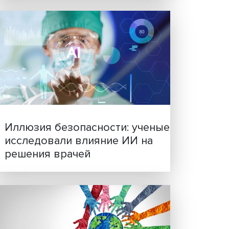
Новые инвестиции: подд
семей становится частью
екта
бизнес-стратегий
а в
овым
т
блей.
нный
й