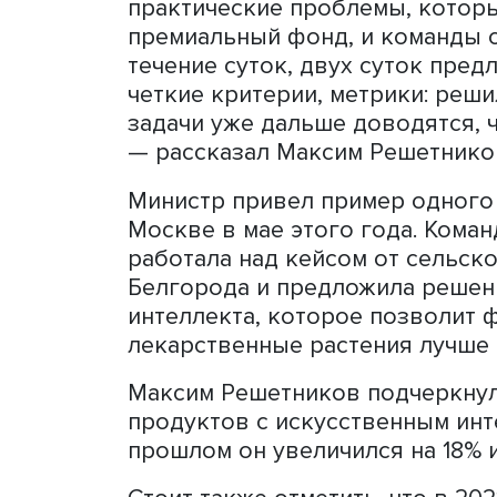
кабинета министров
, кот
Путин в июле.
«Что такое хакатон? Это к