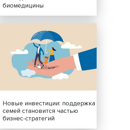
Гены, иммунитет и органо
ученые представили нов
исследования в области
биомедицины