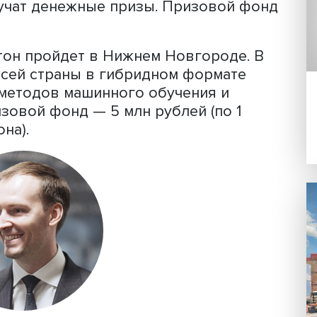
водится в рамках федерального прое
кт» национального проекта «Цифров
й в Санкт-Петербурге станут молоды
ализа данных и машинного обучения.
едлагают им для решения реальные
Работа над выбранным кейсом продли
ит жюри. Самые успешные решения бу
ли получат денежные призы. Призово
 хакатон пройдет в Нижнем Новгород
ки со всей страны в гибридном форма
снове методов машинного обучения и
а. Призовой фонд — 5 млн рублей (по 