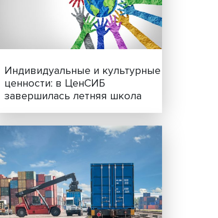
кта
ая
Иллюзия безопасности: 
исследовали влияние ИИ
решения врачей
е
тся
дут
й фонд
е. В
те
Индивидуальные и культ
1