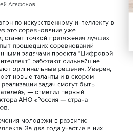
хакатона).
Алексей Агафонов
м хакатон по искусственному интелле