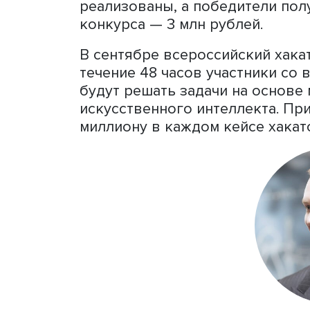
Федерации. Хакатон про
«Искусственный интелле
экономика».
Участниками соревновани
специалисты в области ан
Компании и ведомства пр
практические проблемы. 
два дня, результаты оцен
реализованы, а победите
конкурса — 3 млн рублей.
В сентябре всероссийский
течение 48 часов участни
будут решать задачи на о
искусственного интеллект