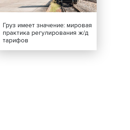
ценности: в ЦенСИБ
завершилась летняя шко
кту в
Груз имеет значение: мир