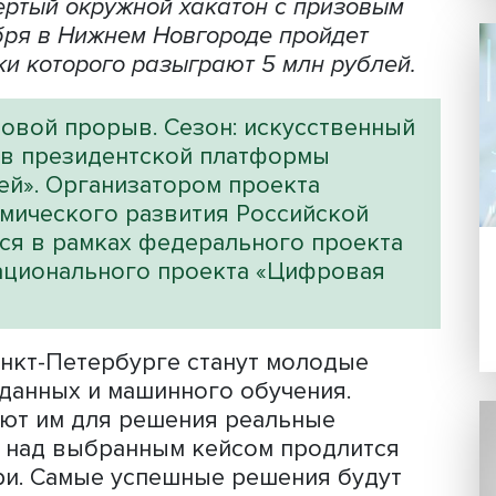
 Сезон: искусственный интеллект / ВКонтакте
могут стать участниками
хакатона про
 искусственный интеллект
».
25 август
т четвертый окружной хакатон с приз
 сентября в Нижнем Новгороде пройде
астники которого разыграют 5 млн ру
«Цифровой прорыв. Сезон: искусстве
роектов президентской платформы
жностей». Организатором проекта
экономического развития Российско