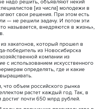
орое провел президент России Владим
Максим Решетников
огда компании предлагают, скажем так