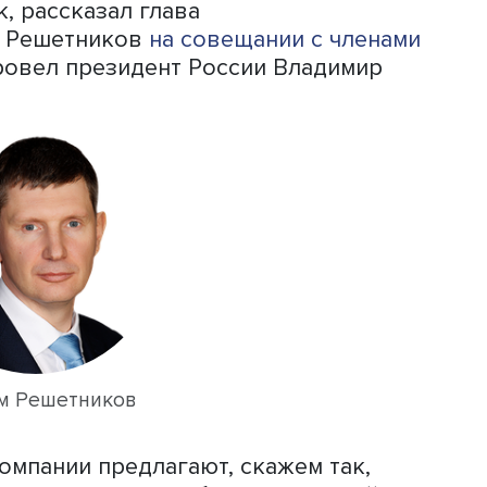
тот раз это соревнование уже
 город станет точкой притяжения лу
раны. Опыт прошедших соревнований
требованными задачами проекта “Циф
нный интеллект” работают сильнейши
едлагают оригинальные решения. Уве
н откроет новые таланты и в скором
тоды реализации задач смогут быть
одержателей», — отметил первый
 директора АНО «Россия — страна
гафонов.
 вовлечения молодежи в развитие
 интеллекта. За два года участие в н
еловек, рассказал глава
аксим Решетников
на совещании с чл