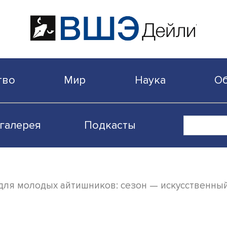
бщество
Мир
Наука
Видеогалерея
Подкасты
катон для молодых айтишников: сезон — и