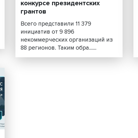
одов
Более 11 тысяч проектов
допустили до участия в
конкурсе президентских
грантов
ний
рсный
Всего представили 11 379
инициатив от 9 896
некоммерческих организаци
88 регионов. Таким обра......