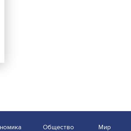
ий
го в
йский
в