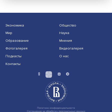
за три года после проведения пенсионно
реформы
Постепенное повышение пенсионного возраста пос
2018 года привело к некоторому снижению числа пе....
Экономика
Общество
Мир
Наука
Образование
Мнения
Фотогалерея
Видеогалерея
Подкасты
О нас
Контакты