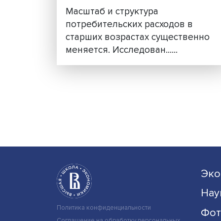
Больше лекарств, мень
развлечений
Масштаб и структура
потребительских расходов 
старших возрастах существ
меняется. Исследован......