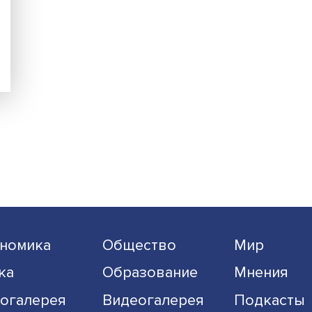
ше
в
енно