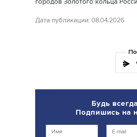
телефону круглосуточной б
006.
На сегодняшний день пря
пассажиров уже осуществ
Домбай, Архыз и Шерегеш
Калининградской области,
Кириллов Вологодской обл
Планируется возобновить 
городов Золотого кольца 
Дата публикации: 08.04.20