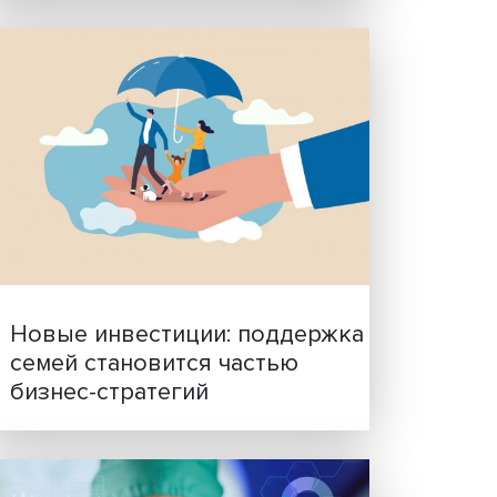
юбого
 на
Гены, иммунитет и органо
з
ученые представили нов
и
исследования в области
ого»
биомедицины
ице
» –
авит:
ута –
б.
ься на
кже по