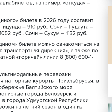
«поезд + автобус» можно в кассах л
, агентских сетей АО «ФПК», а также
самолет + автобус» оформляется чере
исы для покупки авиабилетов онлайн 
ических агентств. При покупке «един
 указать пункты назначения на стран
или авиабилетов, например: «откуда
.
и «единого» билета в 2026 году сост
очи – Пицунда – 910 руб., Сочи – Гуда
н – 1052 руб., Сочи – Сухум – 1132 ру
 о «едином» билете можно ознакомит
диная транспортная дирекция», а та