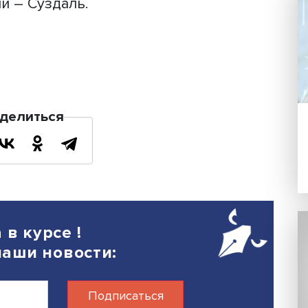
есплатной «горячей» линии 8 (800) 60
мые мультимодальные перевозки
ляются на горные курорты Приэльбру
, на побережье Балтийского моря
 в живописные города Белозерск и
асти, в города Удмуртской Республи
перевозки на летний сезон в один из
России – Суздаль.
26