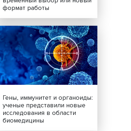
у
Платформенная занятост
льными
временный выбор или н
ления:
формат работы
я
зки по
яет
о
ными и