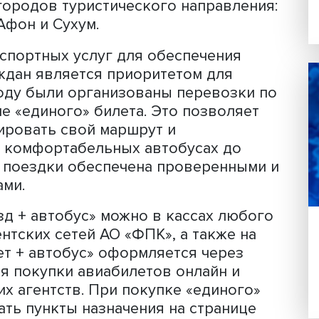
ворится
на сайте Минтранса.
ляться с 30 апреля по 30 сентября с
рожном вокзале Адлера и в аэропорт
и организована доставка комфортабе
рных городов туристического направ
Новый Афон и Сухум.
 транспортных услуг для обеспечени
и граждан является приоритетом для
2017 году были организованы перево
истеме «единого» билета. Это позвол
спланировать свой маршрут и
ься на комфортабельных автобусах д
сность поездки обеспечена проверен
зчиками.