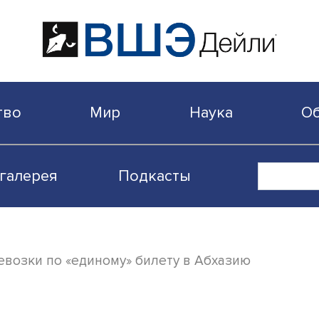
бщество
Мир
Наука
Видеогалерея
Подкасты
ся перевозки по «единому» билету в Абха