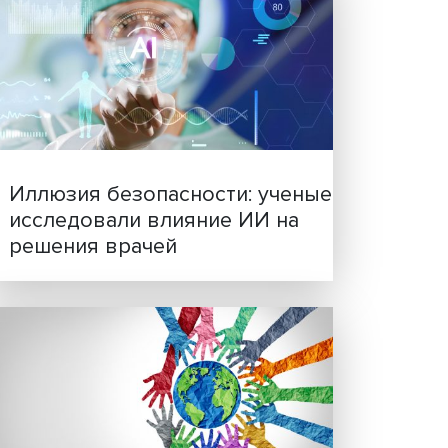
0-1-
Новые инвестиции: подд
сья, в
семей становится частью
бизнес-стратегий
ки.