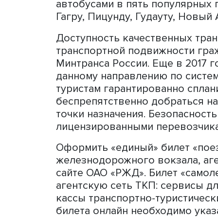
доступны для покупки,
го
Перевозки будут осуществ
пересадкой на железнодо
Сочи. Для гостей Абхази
автобусами в пять популя
Гагру, Пицунду, Гудауту, 
Доступность качественных
транспортной подвижност
Минтранса России. Еще в 
данному направлению по с
туристам гарантированно 
беспрепятственно добрат
точки назначения. Безопа
лицензированными перево