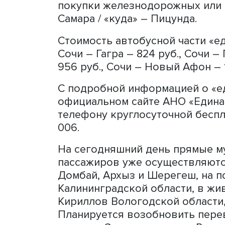
Оформить «единый» билет 
железнодорожного вокзала
сайте ОАО «РЖД». Билет «
агентскую сеть ТКП: серв
кассы транспортно-турист
билета онлайн необходимо
покупки железнодорожных 
Самара / «куда» – Пицунда
Стоимость автобусной част
Сочи – Гагра – 824 руб., С
956 руб., Сочи – Новый Афо
C подробной информацией
официальном сайте АНО «Е