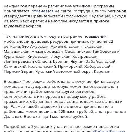
лидеров по численности принятых на работу – Хабаро
край, Приморский край, Камчатский край, Амурская обла
Архангельская область.
Каждый год перечень регионов-участников Программы
обновляется,
отмечается
на сайте Роструда. Список ре
утверждается Правительством Российской Федерации, 
из того, какой регион наиболее нуждается в притоке
трудовых ресурсов.
Так, например, в этом году в программе повышения
мобильности трудовых ресурсов принимают участие 22
региона. Это Амурская, Архангельская, Псковская,
Магаданская, Нижегородская, Сахалинская, Тамбовска
Курганская, Кировская, Иркутская, Костромская,
Ленинградская области, Бурятия, Якутия, Забайкальский
Камчатский, Красноярский, Приморский, Хабаровский,
Пермский края, Чукотский автономный округ, Карелия.
В рамках Программы работодатель получает финансов
помощь от государства, которую может использовать д
привлечения работников из других регионов:
компенсировать им переезд к новому месту работы,