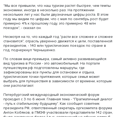
генеральному директору ТАСС Андрею Кондрашову на
Петербургском международном экономическом форуме
премьер РФ Дмитрий Чернышенко.
"Мы все привыкли, что наш туризм растет быстрее, чем 
экономики, иногда в несколько раз. На протяжении
нескольких лет у нас были двузначные цифры роста. В 
году мы видим по цифрам, что с мая по сентябрь рост б
примерно 4% к прошлому году, это примерно 48 млн
поездок", - сказал он.
Несмотря на то, что каждый год "расти все сложнее и с
становится", отрасль уверенно движется к цели, постав
президентом, - 140 млн туристических поездок по стран
год, подчеркнул Чернышенко.
По словам вице-премьера, самый активно развивающи
вид туризма в России - это автомобильный. На портале
путешествуем.рф подготовлены маршруты, где
зафиксированы все пункты для остановки и отдыха,
туристические точки притяжения, которые семья может
выбрать для путешествия в зависимости от времени, к
они располагают.