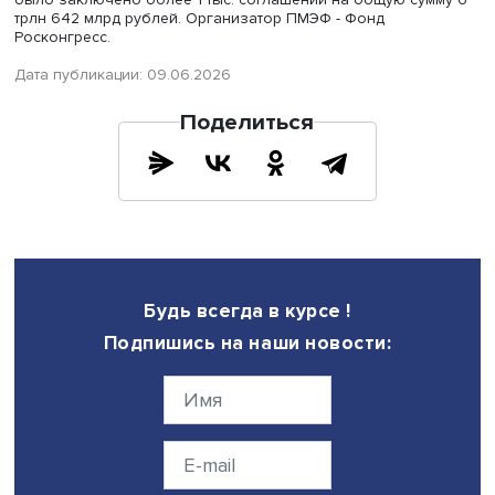
Петербургский международный экономический форум
проходил с 3 по 6 июня. Главная тема - "Прагматичный 
- путь к стабильному будущему". Как сообщил советник
президента РФ, ответственный секретарь оргкомитета 
Антон Кобяков, в ПМЭФ участвовали представители 142 
было заключено более 1 тыс. соглашений на общую су
трлн 642 млрд рублей. Организатор ПМЭФ - Фонд
Росконгресс.
Дата публикации: 09.06.2026
Поделиться