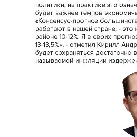
санкций. «За это время н
адаптации к этим огранич
перед страной импортозам
2026 год не будет легким 
Прогноз роста ВВП – 1,3%.
параметров, которые есть
будет примерно таким. По
заявляли, что будут прид
политики, на практике это
будет важнее темпов экон
«Консенсус-прогноз боль
работают в нашей стране, 
районе 10-12%. Я в своих 
13-13,5%», - отметил Кири