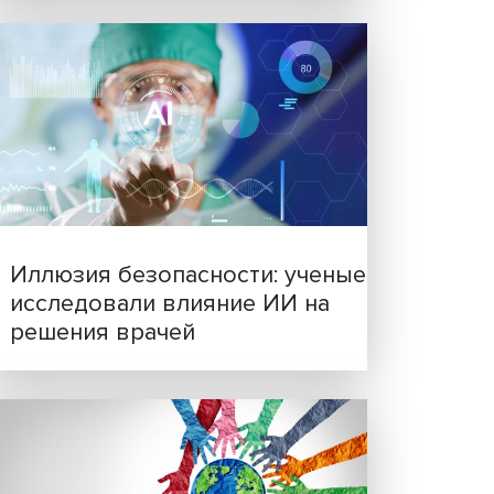
Новые инвестиции: подд
семей становится частью
бизнес-стратегий
я наша
и,
ирилл
в 2023
ких