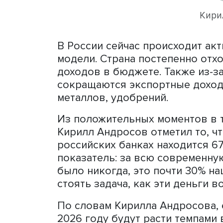
будет сохраняться достат
называемой инфляции изд
В России сейчас происхо