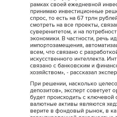
модели. Страна постепенн
доходов в бюджете. Также
сокращаются экспортные 
металлов, удобрений.
Из положительных момент
Кирилл Андросов отметил т
российских банках находи
показатель: за всю совре
было никогда, это почти 
стоять задача, как эти ден
По словам Кирилла Андрос
2026 году будут расти тем
рамках своей ежедневной 