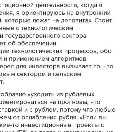
о отходит от доминирования нефтега
 из-за сложившихся дисконтов
доходы от продажи углеводородов,
ов в текущей экономической ситуац
о, что на счетах физических лиц в
тся 67 трлн рублей. «Это фантастичес
менную историю России такой цифры 
30% нашего ВВП, и у правительства д
ьги вовлечь в экономику», - считает о
ова, есть целый ряд отраслей, котор
пами выше средних, близкими к 10%. 
инвестиционной деятельности, когда