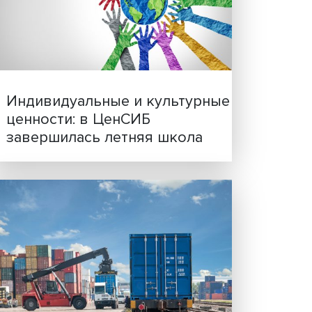
ы темы
Иллюзия безопасности: 
вало
исследовали влияние ИИ
решения врачей
.
еских
но
всегда
ой
яции
года в
тавку
Индивидуальные и культ
ду