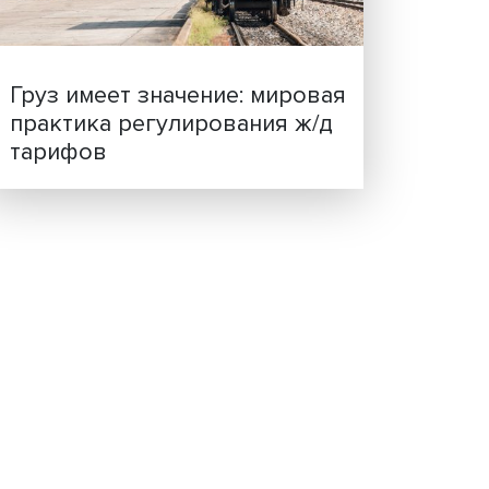
ценности: в ЦенСИБ
завершилась летняя шко
Груз имеет значение: мир
ческой