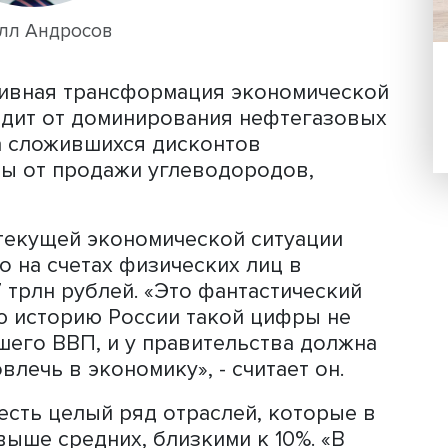
очно высокая инфляция в силу «так
ержек».
Кирилл Андросов
дит активная трансформация экономи