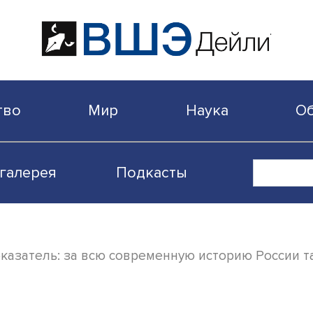
бщество
Мир
Наука
Видеогалерея
Подкасты
кий показатель: за всю современную исто