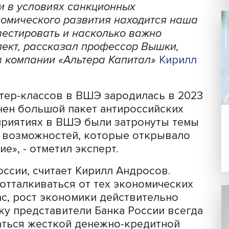
Фото: iStock
и прошел мастер-класс, посвященный
России в условиях санкционных
ке экономического развития находитс
оит инвестировать и насколько важно
интеллект, рассказал профессор Вышк
кторов компании «Альтера Капитал»
К
х мастер-классов в ВШЭ зародилась 
 применен большой пакет антироссийс