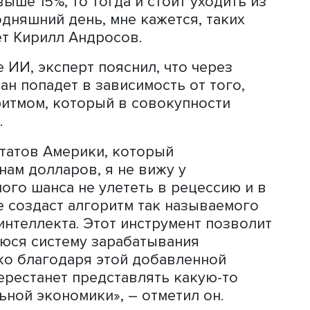
 решения, я ориентируюсь на внутре
 рублей, которые лежат на депозитах. 
 связанные с технологическим
ебности государственного сектора
ечь идет об обеспечении
атизации технологических процессов
аботкой и применением алгоритмов
а. Интерес для инвестора вызывает то
финансовым сектором и сельским
ксперт.
целесообразно «уходить из рублевых
тует ориентироваться на прогнозы, чт
евой ставкой и с рублем, потому что
 хеджем от ослабления рубля. «Если
 в какие-то инвестиционные проекты