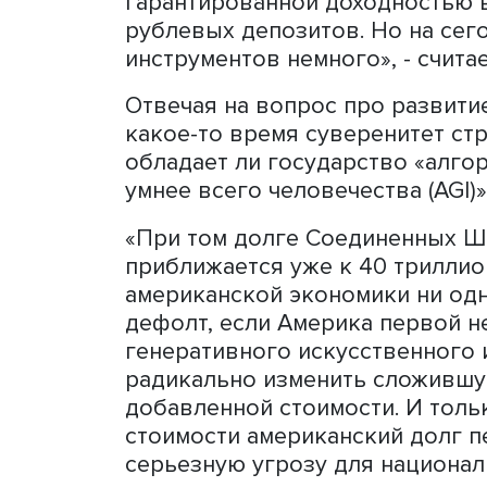
принимаю инвестиционные
спрос, то есть на 67 трлн
смотреть на все проекты,
суверенитетом, и на потр
экономики. В частности, р
импортозамещения, автом
всем, что связано с разр
искусственного интеллект
связано с банковским и 
хозяйством», - рассказал э
При решении, насколько 
депозитов», эксперт сове
будет происходить с ключ
валютные активы являются
верите в фондовый рынок,