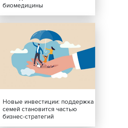
Гены, иммунитет и органо
ученые представили нов
исследования в области
биомедицины