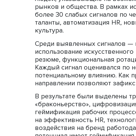
выявления слабых сигнал
оценке эффектов, опред
портфеля инициатив и раз
От слабых сигналов к тр
В качестве иллюстрации 
представлен кейс «HR: пр
в разработке механизмов 
сотрудников с высоким п
Первым этапом стало выя
признаков будущих измене
публикации, патенты, нов
людей, указывающие на в
рынков и общества. В ра