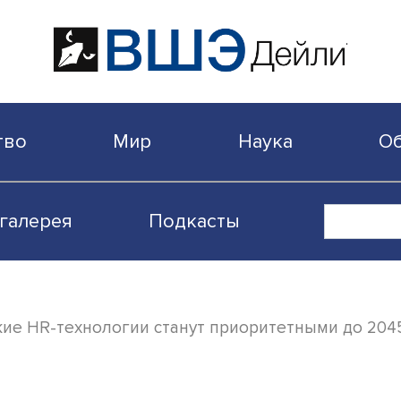
бщество
Мир
Наука
Видеогалерея
Подкасты
И: какие HR-технологии станут приоритет