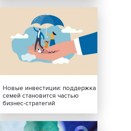
Гены, иммунитет и органо
ученые представили нов
исследования в области
биомедицины
вится
листы
анализ
т.
огий