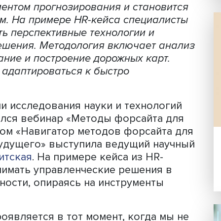
Фото: iStock
нструментом прогнозирования и стано
удущим. На примере HR-кейса специа
являть перспективные технологии и
кие решения. Методология включает 
лирование и построение дорожных кар
изнесу адаптироваться к быстро
атории исследования науки и технол