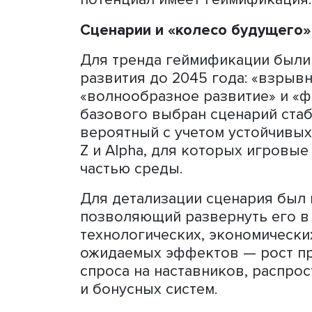
более 30 слабых сигналов
таланты, автоматизация H
культура.
Среди выявленных сигнал
использование искусствен
резюме, функциональная 
Каждый сигнал оценивался
потенциальному влиянию. 
направлении позволяют з
В результате были выдел
«браконьерство», цифров
геймификация рабочих пр
на эффективность HR, тех
воздействия на бренд раб