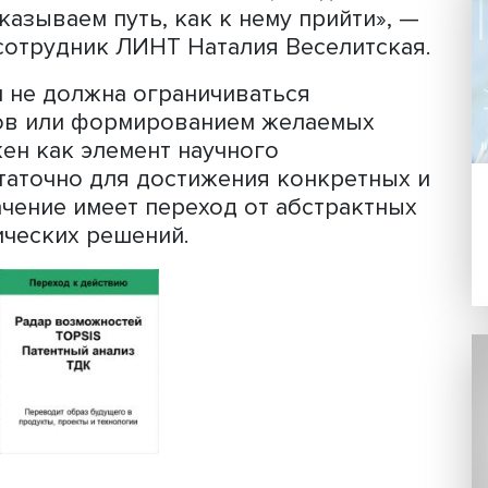
остоялся вебинар «Методы форсайта
докладом «Навигатор методов форсай
тью будущего» выступила ведущий н
Веселитская
. На примере кейса из HR-
ак принимать управленческие решения
деленности, опираясь на инструмент
им проявляется в тот момент, когда 
но показываем путь, как к нему прийт
чный сотрудник ЛИНТ Наталия Весели
удущим не должна ограничиваться
трендов или формированием желаем
о важен как элемент научного