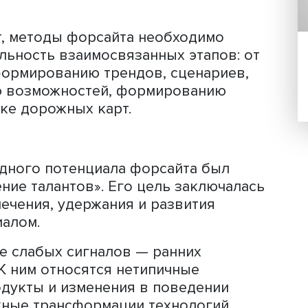
недостаточно для достижения конкре
е значение имеет переход от абстра
практических решений.
нтации
эксперт, методы форсайта необходимо
овательность взаимосвязанных этапо