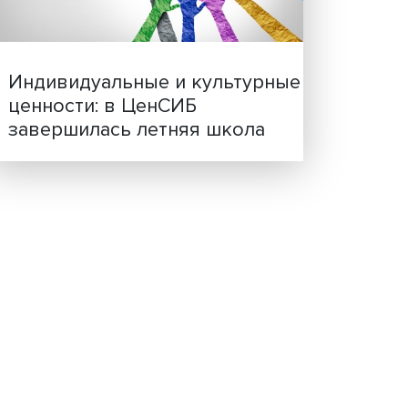
тных и
ктных
Иллюзия безопасности: 
исследовали влияние ИИ
решения врачей
в: от
Индивидуальные и культ