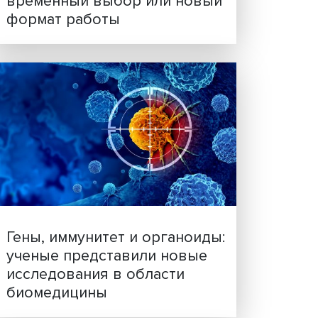
Платформенная занятост
временный выбор или н
формат работы