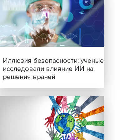
 для
та для
аучный
Новые инвестиции: подд
семей становится частью
 в
бизнес-стратегий
ы
мы не
и», —
тская.
ых