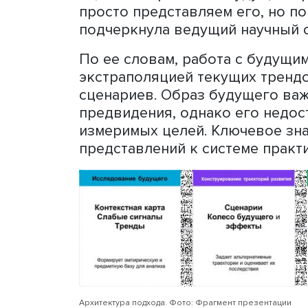
(ЛИНТ) ИСИЭЗ НИУ ВШЭ с
управления будущим». С 
работы с неопределеннос
сотрудник ЛИНТ
Наталия 
практики она показала, к
условиях высокой неопре
форсайт-методологии.
«Ценность работы с будущ
просто представляем его, 
подчеркнула ведущий нау
По ее словам, работа с б
экстраполяцией текущих 
сценариев. Образ будущег