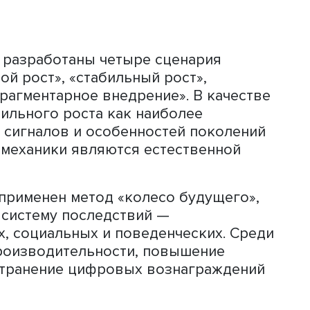
 по четырем направлениям: конкурен
R, новые компетенции и корпоративн
ов — переманивание инженерных ком
ного интеллекта при составлении и а
ротация, микрообучение и геймифика
 по новизне, достоверности и
Как правило, 6–7 сигналов в одном
афиксировать зарождение тренда.
ены три ключевых тренда: кадровое
изация управления персоналом и
оцессов. Их оценка по критериям вли
нологической зрелости, устойчивости
отодателя показала, что наибольший