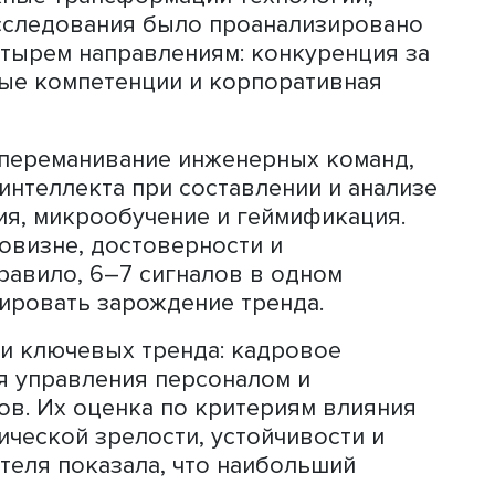
ов к формированию трендов, сценари
елению возможностей, формированию
работке дорожных карт.
ендам
прикладного потенциала форсайта бы
ивлечение талантов». Его цель заключ
привлечения, удержания и развития
отенциалом.
вление слабых сигналов — ранних
ний. К ним относятся нетипичные
ые продукты и изменения в поведени
озможные трансформации технологий
мках исследования было проанализир