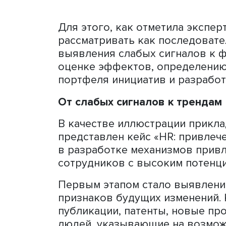
предвидения, однако его 
измеримых целей. Ключево
представлений к системе 
Архитектура подхода. Фото: Фрагмент презе
Для этого, как отметила 
рассматривать как послед