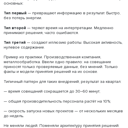
производительности. Коммуникация — это координация,
отчётность.
Токсичность исчезает не от наказаний. Она теряет
питательную среду. Когда шум не проходит фильтр, интр
перестают работать. Большинство руководителей путаю
контроль с управлением: но первое — это страх, а втор
архитектура.
Как это измеряется
Методика УИП — авторская разработка, которая
используется на практике с 2012 года. Включает
количественные метрики производительности при рабо
информационной неопределённостью.
Методика сортирует сотрудников по нескольким типам. 
основных:
Тип первый
— превращают информацию в результат. Бы
без потерь энергии.
Тип второй
— теряют время на интерпретации. Медленн