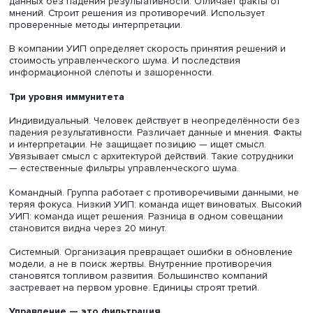
привычные модели перестают работать.
Стресс от незнания. Неопределённость. Где взять
недостающую информацию?
Человек с низким УИП останавливается перед
неопределённостью. Ждёт инструкций. Ищет виноватых.
время на интерпретации. Устраивает стресс окружению.
Человек с высоким УИП действует в условиях неполны
данных без падения результативности. Отличает факты 
мнений. Строит решения из противоречий. Использует
проверенные методы интерпретации.
В компании УИП определяет скорость принятия решени
стоимость управленческого шума. И последствия
информационной слепоты и зашоренности.
Три уровня иммунитета
Индивидуальный. Человек действует в неопределённос
падения результативности. Различает данные и мнения.
и интерпретации. Не защищает позицию — ищет смысл.