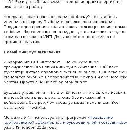
Компании с высоким УИП снижают транзакционные изд
Меньше времени уходит на согласования. Меньше ресу
на контроль. Быстрее внедряются изменения.
Это не магия. Это поджарость системы управления. Нич
лишнего. Следствие правильной архитектуры мышления
Решения принимаются на уровне фактов, а не эмоций 
токсичность умирает от дефицита интриг и манипуляций.
Данные превращаются в действие — мотивация переста
быть проблемой. Демотивация уходит не оглядываясь. 
и логика понятны — управление становится лёгким.
Проверка на прочность
Простой тест для вашей компании:
сколько совещаний 
последний месяц можно было отменить без потери
результата? Если больше половины — у вас проблема с
Если больше 70% — проблема системная. Если почти в
вы управляете иллюзией активности, а не бизнесом.
Второй тест: сколько времени уходит на обработку