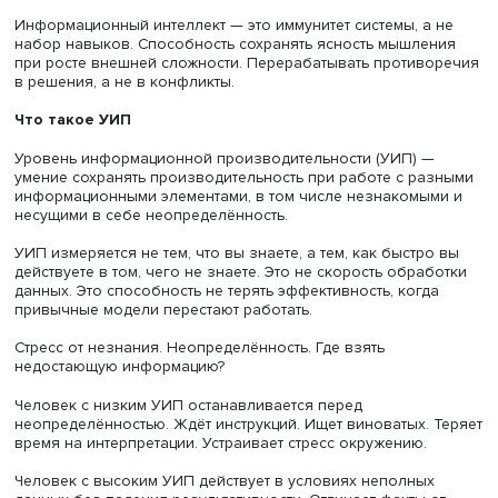
Классический менеджмент реагирует предсказуемо:
регламенты, новые ответственные, усиление контроля.
Манипуляции с бюджетом и штатом. Часто без пониман
последствий. Это — лечение симптомов. Не всегда успе
Через полгода токсичность возвращается — в новых лю
новыми словами, под видом очередной трансформации
Информационный интеллект — это иммунитет системы, а
набор навыков. Способность сохранять ясность мышле
при росте внешней сложности. Перерабатывать против
в решения, а не в конфликты.
Что такое УИП
Уровень информационной производительности (УИП) 
умение сохранять производительность при работе с ра
информационными элементами, в том числе незнакомы
несущими в себе неопределённость.
УИП измеряется не тем, что вы знаете, а тем, как быстр
действуете в том, чего не знаете. Это не скорость обра
данных. Это способность не терять эффективность, когд