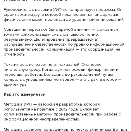
Увязывает смысл с архитектурой действий. Такие сотру
— естественные фильтры управленческого шума.
Командный. Группа работает с противоречивыми данны
теряя фокуса. Низкий УИП: команда ищет виноватых. В
УИП: команда ищет решения. Разница в одном совеща
становится видна через 20 минут.
Системный. Организация превращает ошибки в обновл
модели, а не в поиск жертвы. Внутренние противоречия
становятся топливом развития. Большинство компаний
застревает на первом уровне. Единицы строят третий.
Управление — это фильтрация
Руководитель с высоким УИП не контролирует процессы
строит архитектуру, в которой некачественная информа
физически не может подняться до уровня принятия реш
Совещания перестают быть ареной влияния — становят
точками синхронизации смыслов. Быстро, точно,
результативно. Делегирование превращается в
распределение ответственности по уровню информаци