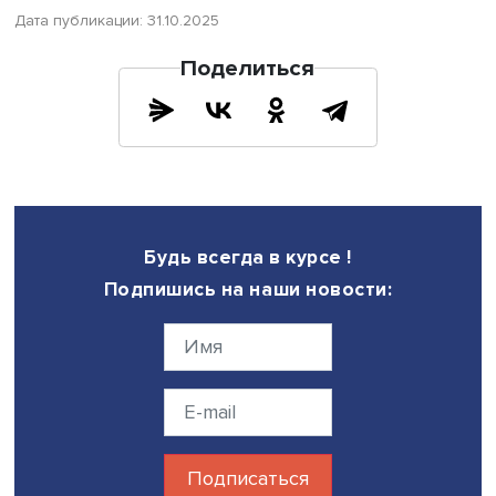
информации vs принятие решений? Нормальное соотн
— 3:1. Если у вас 5:1 или хуже — компания тратит энерги
шум, а не на работу.
Что делать, если тесты показали проблему? Не пытайтес
изменить всё сразу. Выберите три ключевых совещания
Введите одно правило: только факты, только решения, 
действия. Через месяц станет видно, где в компании на
носители высокого УИП. Дальше работаете с ними, а н
против остальных.
Новый минимум выживания
Информационный интеллект — не конкурентное
преимущество. Это новый минимум выживания. В XX ве
бухгалтерия стала базовой гигиеной бизнеса. В XXI ве
становится такой же необходимостью. Компании без не
мертвы. Просто ещё не все об этом знают.
Будущее управления — не в отчётности и не в автомати
В способности видеть реальность без искажений и
действовать быстрее, чем среда успевает измениться. В
остальное — техника.​​​​​​​​​​​​​​​​