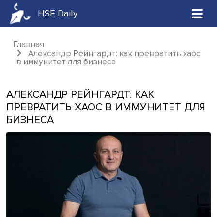
HSE Daily
Главная
Александр Рейнгардт: как превратить х
в иммунитет для бизнеса
АЛЕКСАНДР РЕЙНГАРДТ: КАК
ПРЕВРАТИТЬ ХАОС В ИММУНИТЕТ 
БИЗНЕСА