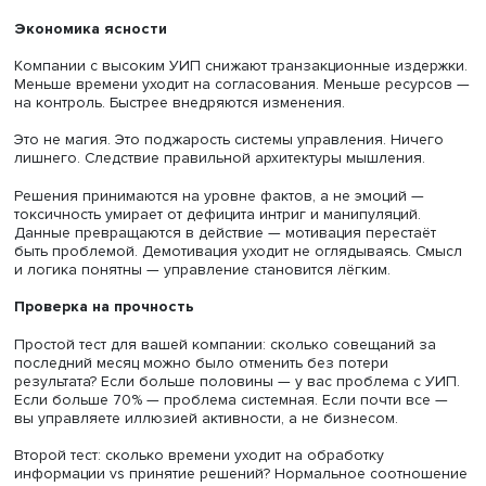
принимают решения, часто ошибаются.
Тип третий
— создают иллюзию работы. Высокая актив
нулевое содержание.
Пример из практики. Производственная компания,
металлообработка. Ввели одно правило: на совещание
приносят только проверяемые данные, без мнений. То
факты и модели принятия решений на их основе.
Типичный паттерн для таких внедрений, результат за кв
— время совещаний сокращается до 30–60 минут;
— общая производительность персонала растёт на 10%;
— скорость запуска новых проектов — от нескольких м
до недель.
Не меняли людей. Поменяли архитектуру принятия реше
Экономика ясности