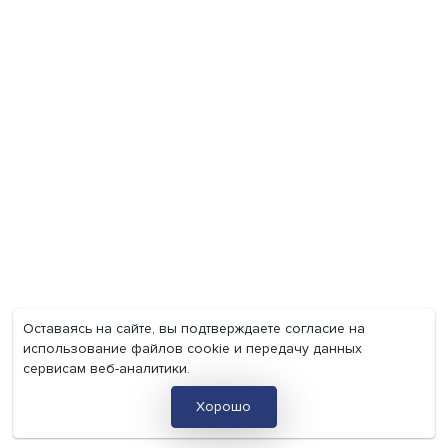
Мир
Наука
Образование
Мнения
Фотогалерея
Видеогалерея
Подкасты
О нас
Контакты
Политика конфиденциальности
Соглашение на обработку персональных данных
Точка зрения и мнения авторов статей не являются официа
позицией НИУ ВШЭ и могут не совпадать с ней