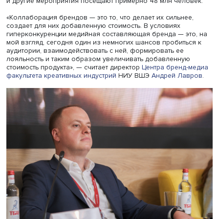
В 2022 году Росстат зафиксировал рост ресторанного 
на 4,7%. Оборот ресторанов, кафе, баров составил 2,2 
рублей. В первом квартале 2023 года российские заве
отбили 87 млн чеков. С уходом зарубежных брендов д
российских вин на рынке превысила 50%. По данным
аналитического центра Национального агентства фина
исследований, хотя бы раз в месяц вино покупают 34%
россиян старше 18 лет — это около 52 млн человек. Ко
и другие мероприятия посещают примерно 48 млн чело
«Коллаборация брендов — это то, что делает их сильнее
создает для них добавленную стоимость. В условиях
гиперконкуренции медийная составляющая бренда — эт
мой взгляд, сегодня один из немногих шансов пробить
аудитории, взаимодействовать с ней, формировать ее
лояльность и таким образом увеличивать добавленную
стоимость продукта», — считает директор
Центра бренд-
факультета креативных индустрий
НИУ ВШЭ
Андрей Ла