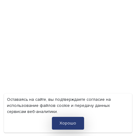
Мир
Наука
Образование
Мнения
Фотогалерея
Видеогалерея
Подкасты
О нас
Контакты
Политика конфиденциальности
Соглашение на обработку персональных данных
Точка зрения и мнения авторов статей не являются официа
позицией НИУ ВШЭ и могут не совпадать с ней