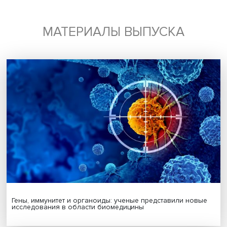
Российской Федерации Елена Диденко подняла тему
подготовки специалистов в сфере винного туризма, ча
которой должна стать аттестация гидов и экскурсоводов
Дата публикации: 19.06.2023
креативные индустрии
ПМЭФ
Поделиться
Будь всегда в курсе !
Подпишись на наши новости: