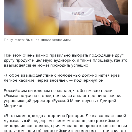
«Для того чтобы деньги вливались в региональные
коллаборации — а я думаю, что готов вкладывать и шоу
бизнес, и точно виноделы, и, возможно, бизнес в обла
общепита, — нужна как минимум даже не инфраструктур
долговременность. То есть фестивали должны проходит
года в год. А это могут гарантировать, как правило, тол
региональные власти. При поддержке региональных вла
даже не только и не столько экономической, можно зат
несколько красивых историй, которые покажут эффекти
такого рода коллабораций», — считает он.
Лучше всего знакомить молодое поколение с винами 
их кумиров, которые представляют винный бренд, отме
продюсер Пашу, гендиректор лейбла Black Star. В качес
одного из успешных примеров он назвал работу поп-
Клавы Коки, которая была представителем вин «Абрау-
Дюрсо».