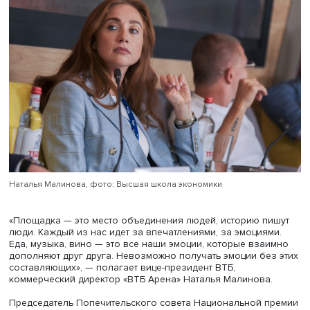
осмотреть производство, а затем поужинать и выпить б
хорошего вина в красивом месте под приятную музыку.
Сейчас идет масштабный процесс медиатизации брендо
отметил он. Эту тенденцию и изучает Центр бренд-меди
исходя из того, что между понятиями «бренд» и «медиа»
появляется знак равенства, то есть в определенный мо
любой бренд становится медиа.
«За брендом есть история, и потребителю очень хотело
чтобы он немного рассказал о ней. Например, винный 
может рассказать не только о вине, но и о том, с чем ег
употреблять, предложить карту ресторанов и подходящ
музыку», — пояснил он.