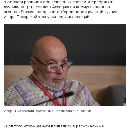
Наталья Малинова, фото: Высшая школа экономики
«Площадка — это место объединения людей, историю п
люди. Каждый из нас идет за впечатлениями, за эмоция
Еда, музыка, вино — это все наши эмоции, которые вза
дополняют друг друга. Невозможно получать эмоции бе
составляющих», — полагает вице-президент ВТБ,
коммерческий директор «ВТБ Арена» Наталья Малинова
Председатель Попечительского совета Национальной 
в области развития общественных связей «Серебряны
лучник», вице-президент Ассоциации коммуникативных