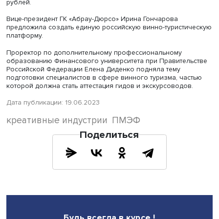
Дмитрий Медников, фото: Высшая школа экономики
В целом же речь идет о том, чтобы доставлять людям ра
подчеркнул Дмитрий Медников: «У той радости, котору
доставляем людям коллективно, есть определенного р
капитализация. И чем больше радости мы приносим лю
тем больше мы капитализируем все те индустрии, котор
объединяем».
Завершая мероприятие, Екатерина Касперович отметила
объединение компетенций виноделия, гастрономии и м
ведет к росту всех трех индустрий, повышению их доход
и созданию принципиально нового продукта. При этом 
создание невозможно без таланта, который трансформ
эмоции и настроение через впечатления и несет новое
удовольствие для потребителей.
Перспективы эногастрономического туризма также
обсуждались на сессии «Маршрут построен: тренды раз