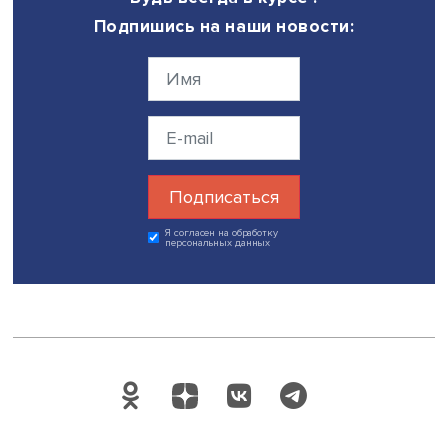
винного туризма». Аналитики рассчитали, что развитие
направления в Крыму и Краснодарском крае может уве
оборот отечественной туриндустрии на 3,4 млрд рублей 
По мнению исполнительного директора корпорации
«Туризм.РФ» Сергея Красноперова, основными
направлениями развития винного туризма являются
инвестиционные проекты в двух основных форматах:
тематические гостиницы и инвестиционные лоты с интег
в уже существующие проекты корпорации, в рамках кот
2030 году номерной фонд предприятий туриндустрии
планируется расширить до 38 тысяч номеров. В качеств
пилотного проекта он представил туристический класте
“Wow! Abrau!”, инвестиции в который оцениваются в 23 
рублей.
Вице-президент ГK «Абрау-Дюрсо» Ирина Гончарова
предложила создать единую российскую винно-туристи
платформу.
Проректор по дополнительному профессиональному
образованию Финансового университета при Правител