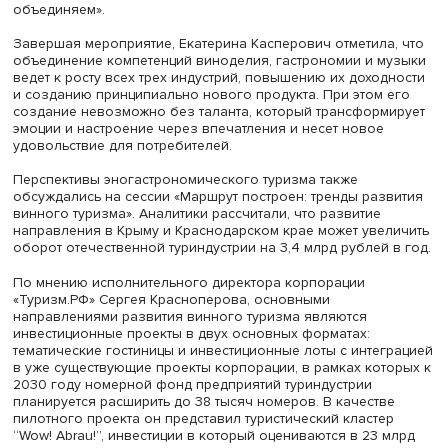
«Рюмка водки на столе», появился аналог про вино, за
управляющий директор «Русской Медиагруппы» Дмитри
Медников.
«В тот момент, когда автор типа Григория Лепса создаст
музыкальный шедевр, мы сможем сказать, что российск
виноделие состоялось, причем стало не просто качест
продуктом, но и общероссийским феноменом», — поясн