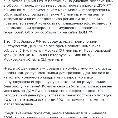
Из этого объёма с использованием проектного
финансирования от Банка ДОМ.РФ было введено 17 млн 
ещё около 12,9 млн кв. м построили на участках, вовле
в оборот и переданных инвесторам через аукционы ДО
5,2 млн кв. м — с применением механизма инфраструкт
облигаций корпорации, а также 4,5 млн кв. м — на земл
которую компания предоставила регионам по решени
правительственной комиссии по повышению эффектив
использования федерального имущества и развитию
территорий. Об этом
сообщается
на сайте ДОМ.РФ.
В топ-5 субъектов РФ по вводу жилья с применением
инструментов ДОМ.РФ за всё время вошли: Тюменская
область (3,9 млн кв. м), Москва (3,7 млн кв. м), Краснода
край (3,1 млн кв. м), Санкт-Петербург (2,8 млн кв. м) и
Московская область (2,7 млн кв. м).
«Наша общая задача — создавать комфортную жилую 
и повышать доступность жилья для граждан. Для нас в
не только количество квадратных метров, но и вся
сопутствующая инфраструктура, которая напрямую влия
благополучие семей. Комплексная работа с использов