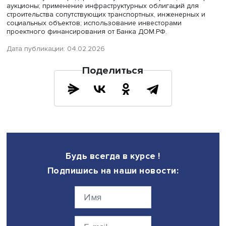
года — начало строительства ЖК «Манеры» на ш. Космо
в Перми, одного из ключевых проектов КРТ в центре го
С использованием проектного финансирования от Бан
ДОМ.РФ в объёме 10,6 млрд рублей здесь планируется
построить 109,5 тыс. кв. м жилья.
При поддержке ДОМ.РФ к 2030 году в регионах России
планируется построить 100 млн кв. м жилья. Ключевые
инструменты компании для решения данной задачи: пе
неиспользуемых федеральных участков застройщикам 
аукционы; применение инфраструктурных облигаций дл
строительства сопутствующих транспортных, инженерны
социальных объектов; использование инвесторами
проектного финансирования от Банка ДОМ.РФ.
Дата публикации: 04.02.2026
Поделиться