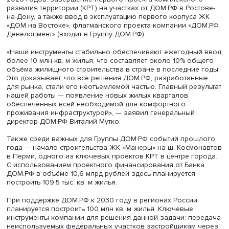
механизмов ДОМ.PФ показала свою эффективность. Н
сегодняшний день при участии компании построено по
40 млн кв. м жилья для почти 800 тыс. семей», — отмети
Марат Хуснуллин.
Среди значимых проектов, реализованных в 2025-нача
2026 годов: завершение первого проекта комплексног
развития территории (КРТ) на участках от ДОМ.РФ в Рос
на-Дону, а также ввод в эксплуатацию первого корпуса
«ДОМ на Востоке», флагманского проекта компании «
Девелопмент» (входит в Группу ДОМ.РФ).
«Наши инструменты стабильно обеспечивают ежегодны
более 10 млн кв. м жилья, что составляет около 10% об
объёма жилищного строительства в стране в последние
Это доказывает, что все решения ДОМ.РФ, разработан
для рынка, стали его неотъемлемой частью. Главный ре
нашей работы — появление новых жилых кварталов,
обеспеченных всей необходимой для комфортного
проживания инфраструктурой», — заявил генеральный
директор ДОМ.РФ Виталий Мутко.
Также среди важных для Группы ДОМ.РФ событий про