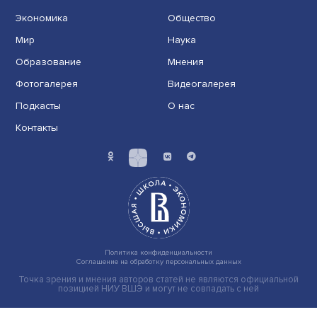
Индивидуальные и культурные ценности: в ЦенСИБ
завершилась летняя школа