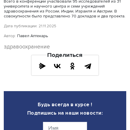
почти вдвое, по темпам снижения существенно опереж
европейские столицы.
На секциях, посвященных прикладным исследованиям 
сфере медицины, обсуждались результаты изучения
организационной среды медучреждений и воспроизво
медицинских кадров в крупных регионах России.
Итоги и перспективы
Подводя итоги конференции, Павел Васильев предлож
сформировать на ее основе площадку взаимодействия
дисциплин, исследующих медицину. Он обратил вниман
перспективу издания сборника работ участников
конференции и призвал обсудить возможность издани
журнала по междисциплинарным исследованиям медиц
здоровья.
Стажер-исследователь Центра сравнительных исследов
социального благополучия ФСН НИУ ВШЭ
Наталья Ба
подчеркнула необходимость продолжения коллективн
обсуждения широкого круга тем, посвященных медици
профессиям, сообществам пациентов, истории развити