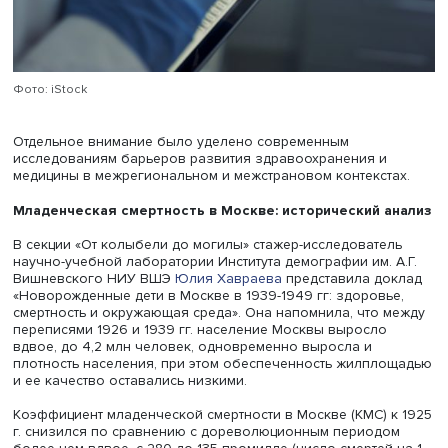
Софией Прозоровской (НИУ ВШЭ), Юлией Галкиной
(Сеченовский университет), Анной Кузиной (НИИ вакцин
сывороток им. И.И. Мечникова / Сеченовский университе
Элеонорой Василенко (Сеченовский университет).
Цифровая трансформация и идентичность
Основными направлениями второго дня конференции с
цифровая трансформация медицины, изучение потенци
ограничений развития медицинских онлайн-ресурсов, а
проблема доверия к сбору и использованию биологич
данных.
Кроме того, были представлены доклады, находящиеся
пересечении медицинского, исторического,
антропологического и социологического подходов к
изучению идентичности.