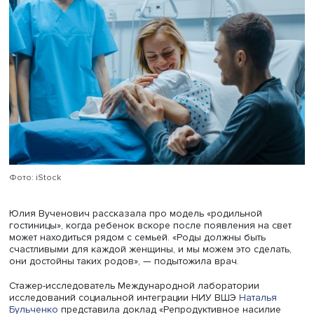
Здоровье и благополучие роженицы зависит не только
отсутствия болезней, но и от психологического и
социального комфорта, подчеркнула врач. «Мы видим, 
могут быть красивые роды. Если они не стали для жен
стрессом, она захочет рожать еще. Вокруг женщины до
быть непрерывная поддержка персонала и акушеров»,
сказала она. Комфортные роды важны и для ребенка,
например, важно выполнять правило «золотого часа», 
малыша после появления на свет выкладывают на груд
матери, чтобы он почувствовал: ему ничего не угрожает
формирует доверие к миру, а разлучение порождает стр
болезни, требующие длительного лечения.