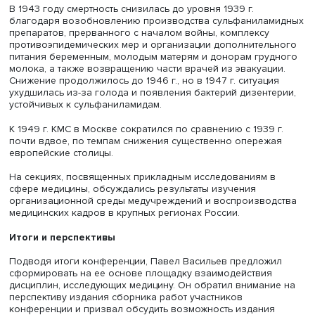
переписями 1926 и 1939 гг. население Москвы выросло
вдвое, до 4,2 млн человек, одновременно выросла и
плотность населения, при этом обеспеченность жилпл
и ее качество оставались низкими.
Коэффициент младенческой смертности в Москве (КМС) 
г. снизился по сравнению с дореволюционным период
более чем вдвое, с 280 до 135 промилле (число смертей
тыс. новорожденных), но к 1939 несколько вырос (до 153
за недостаточного развития инфраструктуры. Благодар
государственным мерам поддержки материнства снизил
материнская и неонатальная (до 4 недель жизни) смертн
но постнеонатальная смертность (до 1 года) превышала
европейские показатели в 6 раз из-за худших условий
Основными причинами смерти докладчик назвала бол
дыхания, пищеварения, а также инфекционные и
паразитарные заболевания.
В 1940 г. КМС вырос до 178 промилле из-за экстремаль
морозов (до -44 градусов) и роста числа заболеваний
дизентерией. После этого власти города приняли
дополнительные меры по очистке города от отходов, о