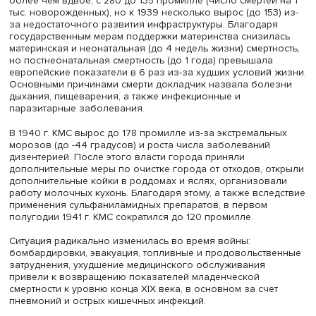
Фото: iStock
Отдельное внимание было уделено современным
исследованиям барьеров развития здравоохранения и
медицины в межрегиональном и межстрановом контекст
Младенческая смертность в Москве: исторический 
В секции «От колыбели до могилы» стажер-исследовате
научно-учебной лаборатории Института демографии им. 
Вишневского НИУ ВШЭ
Юлия Хавраева
представила д
«Новорожденные дети в Москве в 1939-1949 гг: здоровь
смертность и окружающая среда». Она напомнила, что 