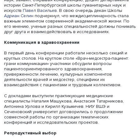
Студенческое научное общество департамента истории 
Петербургской школы гуманитарных наук и искусств Н
и Научно-учебная группа «История российской психиат
новые подходы к изучению» НИУ ВШЭ.
Медицина становится объектом внимания и изучения р
наук, заявил, открывая конференцию, доцент департам
истории Санкт-Петербургской школы гуманитарных наук
искусств
Павел Васильев
. В свою очередь декан Школ
Адриан Селин
подчеркнул, что междисциплинарность с
важным элементом современной академической жизни
его мнению, ученые разных специальностей должны по
друг друга и взаимодействовать в исследованиях.
Коммуникация в здравоохранении
В первый день конференции работали несколько секци
круглых столов. На круглом столе «Врач-медсестра-паци
грани коммуникации» участники обсудили вопросы
пациентоориентированного здравоохранения,
приверженности лечению, культурных компонентов
деятельности врачей и медсестер, специфики их
взаимодействия с пациентами и трудовым коллективом.