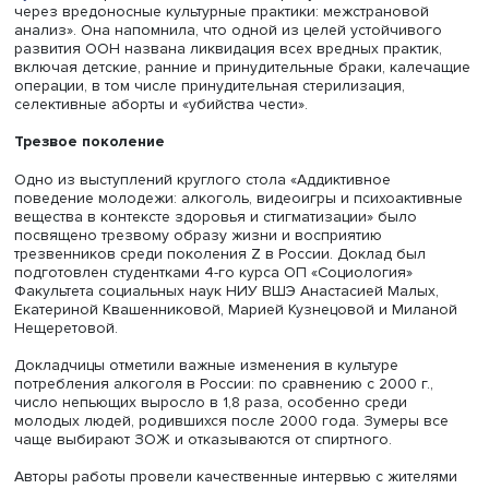
Фото: iStock
Юлия Вученович рассказала про модель «родильной
гостиницы», когда ребенок вскоре после появления на 
может находиться рядом с семьей. «Роды должны быть
счастливыми для каждой женщины, и мы можем это сдел
они достойны таких родов», — подытожила врач.
Стажер-исследователь Международной лаборатории
исследований социальной интеграции НИУ ВШЭ
Наталь
Бульченко
представила доклад «Репродуктивное насил
через вредоносные культурные практики: межстраново
анализ». Она напомнила, что одной из целей устойчив
развития ООН названа ликвидация всех вредных практ
включая детские, ранние и принудительные браки, кал
операции, в том числе принудительная стерилизация,
селективные аборты и «убийства чести».