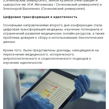
Основными причинами отказа трезвенников от потреб
спиртного стали: желание держать ситуацию под контро
личные и религиозные ценности, семейное воспитание,
собственный негативный опыт и безразличие к алкого
Теоретические и исторические аспекты
Также в первый день конференции действовали секции,
фокусе обсуждения которых находились теоретико-
методологические аспекты изучения медицины и здоро
междисциплинарном контексте, практики заботы о
психологическом здоровье, исторические и культурные
контексты оказания медицинской помощи. В их работе
участвовали крупные исследователи отрасли (Павел
Ратманов, Всеволод Башкуев), отметившие особенност
организации медицинских практик в контексте историч
развития институтов, межстрановых и межкультурных
отношений.
В завершение был представлен проект «ВИЧ.Инфо» — о
ресурс для оказания эмоциональной и информационно
поддержки людям с ВИЧ-инфекцией. Проект реализуетс