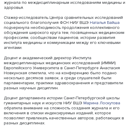
дополнительные койки в роддомах и яслях, организов
работу молочных кухонь. Благодаря этому, а также всл
применения сульфаниламидных препаратов, в первом
полугодии 1941 г. КМС сократился до 120 промилле.
Ситуация радикально изменилась во время войны:
бомбардировки, эвакуация, топливные и продовольств
затруднения, ухудшение медицинского обслуживания
привели к возвращению показателей младенческой
смертности к уровню конца XIX века, в основном за сче
пневмоний и острых кишечных инфекций.
В 1943 году смертность снизилась до уровня 1939 г.
благодаря возобновлению производства сульфанила
препаратов, прерванного с началом войны, комплексу
противоэпидемических мер и организации дополнител
питания беременным, молодым матерям и донорам гру
молока, а также возвращению части врачей из эвакуац
Снижение продолжилось до 1946 г., но в 1947 г. ситуац
ухудшилась из-за голода и появления бактерий дизент
устойчивых к сульфаниламидам.
К 1949 г. КМС в Москве сократился по сравнению с 1939 