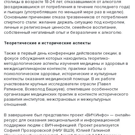
Трезвое поколение
Одно из выступлений круглого стола «Аддиктивное
поведение молодежи: алкоголь, видеоигры и психоакт
вещества в контексте здоровья и стигматизации» было
посвящено трезвому образу жизни и восприятию
трезвенников среди поколения Z в России. Доклад бы
подготовлен студентками 4-го курса ОП «Социология»
Факультета социальных наук НИУ ВШЭ Анастасией Малы
Екатериной Квашенниковой, Марией Кузнецовой и Мил
Нещеретовой.
Докладчицы отметили важные изменения в культуре
потребления алкоголя в России: по сравнению с 2000 г
число непьющих выросло в 1,8 раза, особенно среди
молодых людей, родившихся после 2000 года. Зумеры 
чаще выбирают ЗОЖ и отказываются от спиртного.
Авторы работы провели качественные интервью с жите
столицы в возрасте 18-24 лет, отказавшимися от алкого
(воздержавшихся от потребления в течение последнего
и пьющих (употреблявших по меньшей мере раз в неде