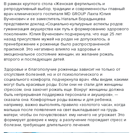
С докладами выступили практикующие медицинские
специалисты Наталия Машукова, Анастасия Татарникова
Антонина Урлова и Кирилл Кузьмичев. НИУ ВШЭ и
Сеченовский университет договорились о продолжени
совместной работы по организации тематических
конференций и исследовательских проектов.
Репродуктивный выбор
В рамках круглого стола «Женская фертильность и
репродуктивный выбор, традиции и современность» гл
врач клинического госпиталя MD GROUP Лахта Юлия
Вученович и ее заместитель Наталья Борадынцева
представили доклад «Социально-культурные аспекты ро
гуманизация акушерства как путь к формированию здо
поколения». Юлия Вученович подчеркнула, что еще 25 
назад присутствие мужей на родах не допускалось, а
пренебрежение к роженице было распространенной
практикой. Это негативно влияло на здоровье и
эмоциональное состояние женщин, их желание рожать
второго и последующих детей.