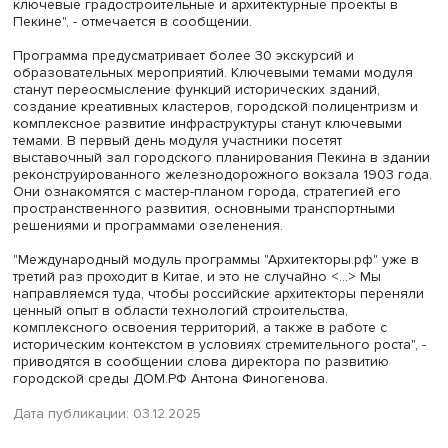
"Со 2 по 7 декабря 100 участников седьмого потока
образовательной программы "Архитекторы.рф" изучат
ключевые градостроительные и архитектурные проекты
Пекине", - отмечается в сообщении.
Программа предусматривает более 30 экскурсий и
образовательных мероприятий. Ключевыми темами мо
станут переосмысление функций исторических зданий,
создание креативных кластеров, городской полицентри
комплексное развитие инфраструктуры станут ключевы
темами. В первый день модуля участники посетят
выставочный зал городского планирования Пекина в 
реконструированного железнодорожного вокзала 1903
Они ознакомятся с мастер-планом города, стратегией е
пространственного развития, основными транспортным
решениями и программами озеленения.
"Международный модуль программы "Архитекторы.рф" у
третий раз проходит в Китае, и это не случайно <...> Мы
направляемся туда, чтобы российские архитекторы пер
ценный опыт в области технологий строительства,
комплексного освоения территорий, а также в работе с