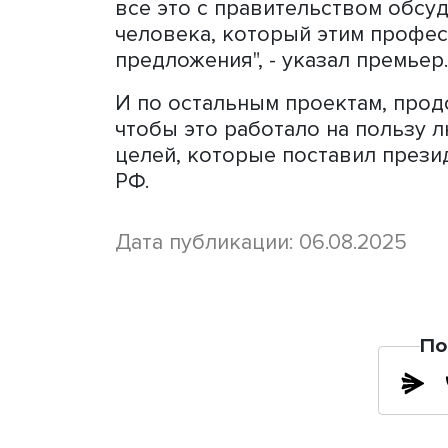
авиакомпаниям для закупо
том числе макроэкономичес
подчеркнул он.
По словам главы кабмина,
правительством до конца 
субсидировали бы возможн
все это с правительством 
человека, который этим п
предложения", - указал пр
И по остальным проектам,
чтобы это работало на по
целей, которые поставил
РФ.