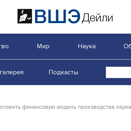
бщество
Мир
Наука
Видеогалерея
Подкасты
л подготовить финансовую модель произв