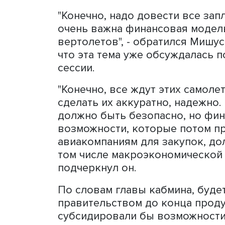
Ростеха Сергею Чемезову
моделям производства па
Они должны сделать поку
более выгодной для авиа
"Конечно, надо довести в
очень важна финансовая м
вертолетов", - обратился 
что эта тема уже обсужда
сессии.
"Конечно, все ждут этих с
сделать их аккуратно, над
должно быть безопасно, н
возможности, которые по