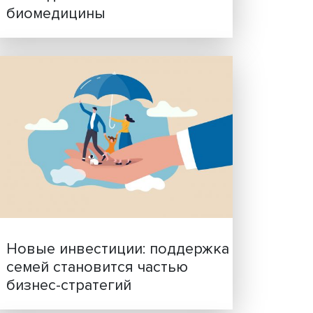
совым
АСС.
Гены, иммунитет и органо
судов
ученые представили нов
исследования в области
биомедицины
, но
ов, и
омнив,
кой
ется
е