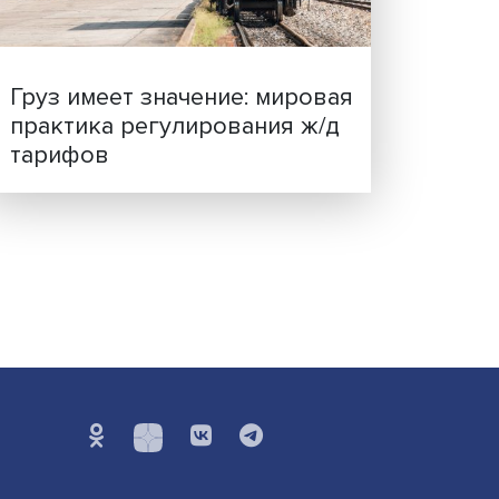
ценности: в ЦенСИБ
завершилась летняя шко
Груз имеет значение: мир