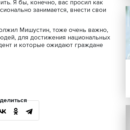
к, должна быть сходной, и при просч
кой ситуации это надо сделать", -
 будет здорово, если Ростех совмест
продумают эту модель. "Может быть,
ости по топливу, еще какие-то, здес
обсудить. Я бы, конечно, вас просил 
рофессионально занимается, внести 
емьер.
 продолжил Мишустин, тоже очень ва
льзу людей, для достижения национа
 президент и которые ожидают гражд