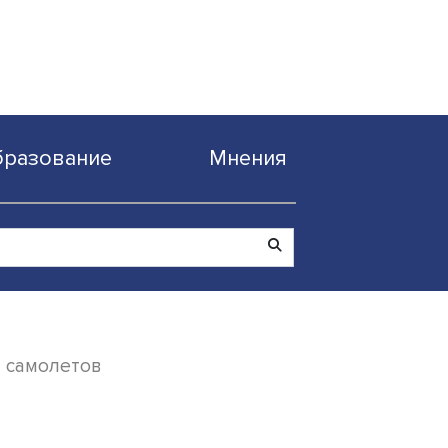
Образование
Мнен
одства парка самолетов