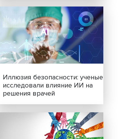
ете в
Новые инвестиции: подд
но с
семей становится частью
бизнес-стратегий
ь надо
как
свои
жно,
льных
ане