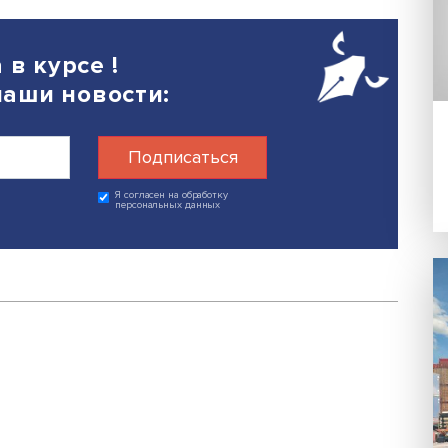
25
Поделиться
егда в курсе !
 на наши новости: