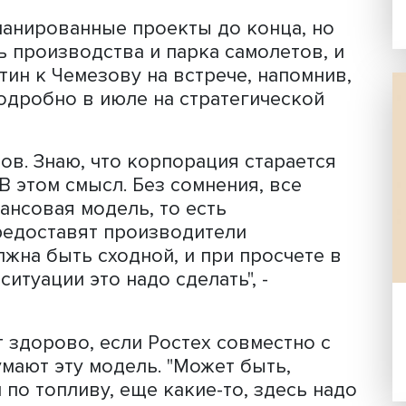
 подготовить предложения по финан
рка самолетов и вертолетов,
пишет
Т
пку импортозамещенных воздушных 
компаний.
се запланированные проекты до конца
одель производства и парка самолет
Мишустин к Чемезову на встрече, нап
лась подробно в июле на стратегичес
амолетов. Знаю, что корпорация стара
ежно. В этом смысл. Без сомнения, вс
о финансовая модель, то есть
том предоставят производители