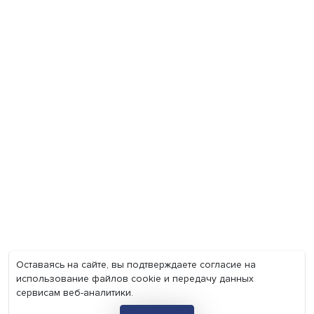
Экономика
Общество
Мир
Наука
Образование
Мнения
Фотогалерея
Видеогалерея
Подкасты
О нас
Контакты
Политика конфиденциальности
Соглашение на обработку персональных данных