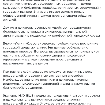
Индекс включает четыре блока — субиндекса — и окол
двадцати индикаторов. Часть из них являются объекти
показателями, а часть основана на субъективных оценк
жителей.
Блоки «Чистота» и «Порядок» представлены объективн
индикаторами, которые фиксируются методом наблюде
местности. Оценку проводят подготовленные наблюдат
местные жители или сотрудники муниципальной
администрации.
Одним из ключевых показателей авторы считают налич
отсутствие мусора на берегах рек, озер и прудов в пре
города и его окрестностей, используемых для отдыха. Ч
таких территорий, по их мнению, отражает отношение ж
и властей к общественному пространству.