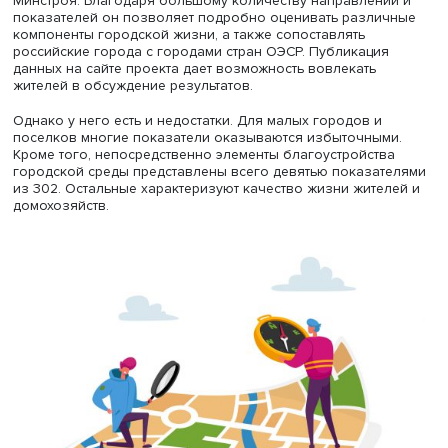
одиннадцати и составляет только часть индекса. Таким
образом, ВЭБ-индекс можно назвать человекоцентрич
дополнением к индексу Минстроя.
В него включены 302 показателя, измеряемые в разли
величинах и шкалах. По каждому из них город получает
до 100 баллов по нормализованной шкале. При этом
разработчики отказались от составления общего рейти
городов — сравнивать их можно только по отдельным
направлениям или индикаторам.
В 2023 году в индекс вошли 218 городов России. Они 
отобраны сначала по численности населения, а затем 
учетом ряда исключений. Города распределили по сем
кластерам с учетом природно-климатических условий,
численности и динамики населения, а также среднего 
жителей. Такая кластеризация позволяет корректно
сравнивать города, находящиеся в сходных условиях.
ВЭБ-индекс имеет ряд преимуществ по сравнению с ин
Минстроя. Благодаря большому количеству направлени
показателей он позволяет подробно оценивать разли
компоненты городской жизни, а также сопоставлять