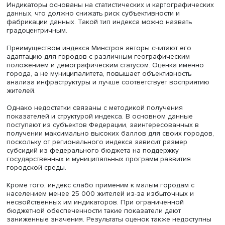
горожан.
Разные индексы — общие недостатки
В индексе Минстроя оцениваются только города,
разделенные на десять климатических и размерных гру
Первоначально города дифференцируются на малые
(население до 50 000 жителей), средние (до 100 000),
большие (до 250 000), крупные (до 500 000) и крупне
(свыше 500 000), причем в первых дополнительно
выделяются три подгруппы. Внутри групп города также
делятся на территории с условно комфортными и с тяж
климатическими условиями.
Индикаторы основаны на статистических и картографич
данных, что должно снижать риск субъективности и
фабрикации данных. Такой тип индекса можно назвать
градоцентричным.
Преимуществом индекса Минстроя авторы считают его
адаптацию для городов с различным географическим
положением и демографическим статусом. Оценка име
города, а не муниципалитета, повышает объективность