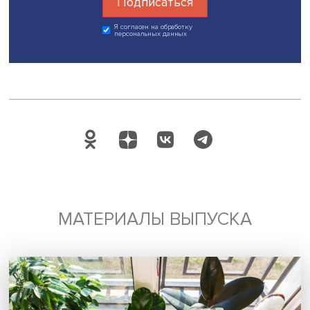
решения.
Полученные данные могут использоваться как для тек
планирования благоустройства, так и для стратегическ
развития территорий.
Регулярная самооценка позволит муниципалитетам
формировать собственные правила благоустройства
совместно с жителями. Независимые оценки качества 
также могут стимулировать участие муниципалитетов в
федеральных программах и конкурсах.
В то же время авторы признают, что разработанный ин
требует дальнейшей доработки. В частности, необходи
уточнить формулировки отдельных вопросов и
скорректировать систему весов показателей. С учетом
доработок индекс можно будет использовать на более
разнообразной и многочисленной выборке населенны
пунктов, обеспечив возможность для сравнительного
анализа. Эти вопросы, полагают Анна Галкина и Юрий
Плюснин, будут решены в практике дальнейшей отрабо
предложенной методики.