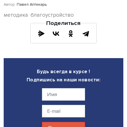
баллов, тогда как по субъективным оценкам жителей р
оказался выше.
Пилотное исследование показало, что авторская мето
требует значительно меньше усилий для сбора данных,
существующие индексы. Например, в городе с населен
50 000 человек наблюдение можно провести за один–
рабочих дня.
Онлайн-опрос жителей также не представляет сложност
практически в каждом городе и районе существуют акт
локальные сообщества в социальных сетях, охватываю
большинство домохозяйств.
Еще одно преимущество методики — понятность показа
для респондентов. Они легко воспринимаются жителями
требуют сложных расчетов и труднодоступной статистики
также практически исключают возможность фальсифик
данных.
Юрий Плюснин и Анна Галкина считают, что участие жит
оценке благоустройства повысит объективность результ
поможет муниципалитетам принимать более обоснован