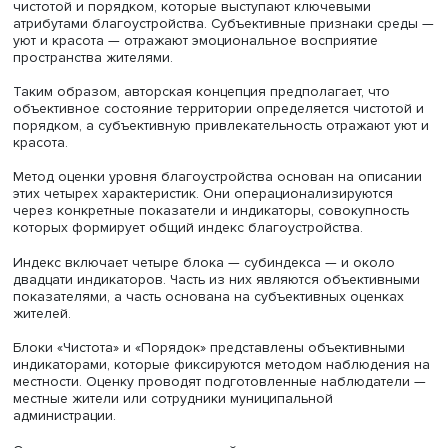
Кроме того, существующие методики плохо учитывают
специфику малых городов и практически не применимы
сельским населенным пунктам.
Благоустройство через благополучие
Авторы считают необходимым разработать новую мето
оценки благоустройства, которая устранит указанные
недостатки. Она должна позволять оценивать уровень
благоустройства без трудоемкого сбора статистически
данных и быть понятной жителям.
Фундаментом новой концепции индекса благоустройств
исследователи называют понятие блага — ожидаемого
достигаемого состояния, связанного с обеспечением
физического, психологического и социального благоп
жителей.
Благоустройство рассматривается как средство достиж
такого благополучия и включает два компонента — ак
и проактивный. Первый связан с оценкой реального
состояния городской среды, второй отражает представ