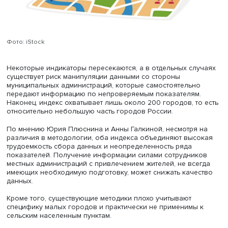
российские города с городами стран ОЭСР. Публикация
данных на сайте проекта дает возможность вовлекать
жителей в обсуждение результатов.
Однако у него есть и недостатки. Для малых городов и
поселков многие показатели оказываются избыточным
Кроме того, непосредственно элементы благоустройств
городской среды представлены всего девятью показат
из 302. Остальные характеризуют качество жизни жите
домохозяйств.