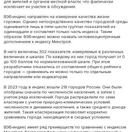
анализа инфраструктуры и лучше соответствует воспри
жителей.
Однако недостатки связаны с методикой получения
показателей и структурой индекса. В основном данные
поступают из субъектов Федерации, заинтересованных 
получении максимально высоких баллов для своих гор
поскольку от регионального индекса зависит размер
субсидий из федерального бюджета на поддержку
государственных и муниципальных программ развития
городской среды.
Кроме того, индекс слабо применим к малым городам с
населением менее 25 000 жителей из-за избыточных и
несвойственных им индикаторов. При ограниченной
бюджетной обеспеченности такие показатели дают
заниженные значения. Результаты оценок также недос
для жителей и органов местной власти, что фактически
исключает их участие в обсуждении.
ВЭБ-индекс направлен на измерение качества жизни
горожан. Однако непосредственно качество городской
оценивается лишь в пяти–шести группах показателей и