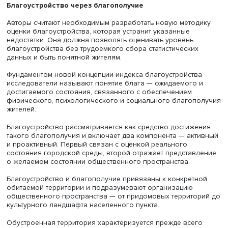
Фото: iStock
Некоторые индикаторы пересекаются, а в отдельных сл
существует риск манипуляции данными со стороны
муниципальных администраций, которые самостоятельн
передают информацию по непроверяемым показателям
Наконец, индекс охватывает лишь около 200 городов, т
относительно небольшую часть городов России.
По мнению Юрия Плюснина и Анны Галкиной, несмотря
различия в методологии, оба индекса объединяют выс
трудоемкость сбора данных и неопределенность ряда
показателей. Получение информации силами сотрудни
местных администраций с привлечением жителей, не вс
имеющих необходимую подготовку, может снижать каче
данных.