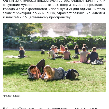
о желаемом состоянии общественного пространства.
Благоустройство и благополучие привязаны к конкрет
обитаемой территории и подразумевают организацию
общественного пространства — от придомовых террито
культурного ландшафта населенного пункта.
Обустроенная территория характеризуется прежде все
чистотой и порядком, которые выступают ключевыми
атрибутами благоустройства. Субъективные признаки с
уют и красота — отражают эмоциональное восприятие
пространства жителями.
Таким образом, авторская концепция предполагает, чт
объективное состояние территории определяется чисто
порядком, а субъективную привлекательность отражают
красота.
Метод оценки уровня благоустройства основан на опи
этих четырех характеристик. Они операционализируютс
через конкретные показатели и индикаторы, совокупно
которых формирует общий индекс благоустройства.