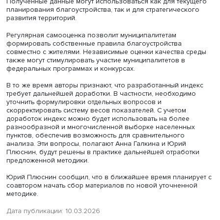
Такой показатель позволяет сравнивать города и посе
близкой численностью населения, оценивать уровень
благоустройства муниципалитета в целом и анализиров
отдельные компоненты городской среды.
На практике
Для апробации предложенной методики в 2024 году б
проведено пилотное исследование в центрах трех
муниципалитетов: в поселке городского типа с населен
5350 человек, городе с населением 4600 человек в
Рязанской области и малом городе — городском округ
Нижегородской области с населением 48 600 человек.
Исследование включало сплошное наблюдение на ули
общественных пространствах, а также онлайн-опрос жи
Полученные индексы благоустройства оказались близк
от 157 до 177 баллов из максимально возможных 300. 
этом сравнение субиндексов показало более заметны
различия. По объективным показателям чистоты и пор
населенные пункты набрали около половины возможн