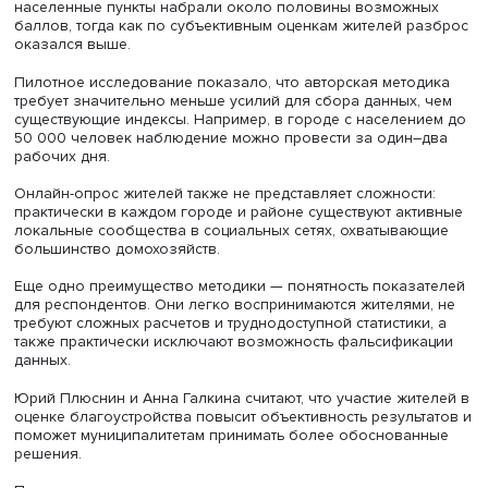
администрации в поддержании комфортной городской 
Блоки «Уют» и «Красота» отражают субъективное воспр
городской среды жителями. Эти данные собираются с
помощью опросов. Вопросы выстраиваются по принцип
частного к общему»: от оценки двора и придомовой
территории — к улице, городским пространствам и
населенному пункту в целом.
При расчете субиндексов используются различные вес
показателей, определенные экспертным способом.
Наибольшее значение получили индикаторы чистоты
водоемов, придомовых территорий и улиц, а также оце
благоустройства дворов.
Эксперты НИУ ВШЭ предлагают следующий алгоритм ра
индекса: сначала вычисляются средние значения
показателей в каждом блоке, затем они умножаются на
соответствующие веса и суммируются. После этого зна
субиндексов складываются. Максимальное значение и
составляет три балла, а для большей наглядности итог
значение умножается на 100.