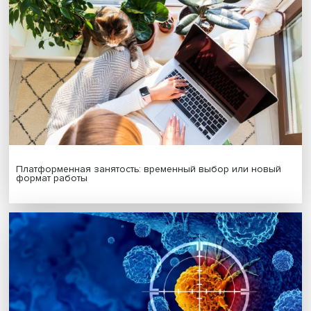
Юрий Плюснин сообщил, что в ближайшее время плани
соавтором начать сбор материалов по новой уточненн
методике.
Дата публикации: 10.03.2026
Автор:
Павел Аптекарь
методика
благоустройство
Поделиться
Будь всегда в курсе !
Подпишись на наши новости: