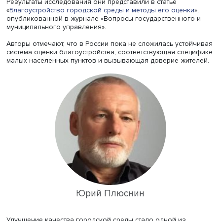
лаборатории муниципального управления
Юрий Плюсн
магистрант факультета городского и регионального ра
НИУ ВШЭ Анна Галкина проанализировали применяемы
России системы оценки благоустройства населенных пу
и предложили собственную, более простую шкалу крите
учитывающую мнение местных жителей.
Результаты исследования они представили в статье
«
Благоустройство городской среды и методы его оценк
опубликованной в журнале «Вопросы государственног
муниципального управления».
Авторы отмечают, что в России пока не сложилась усто
система оценки благоустройства, соответствующая спе
малых населенных пунктов и вызывающая доверие жит