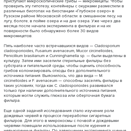
Биофильтры в целом теряли массу быстрее обычных. П
разрушения бумажной оболочки угольная часть фильт
заселялась грибами активнее, чем ацетилцеллюлоза, н
выпадала и постепенно смешивалась с почвой. Однако
биофильтры в северных широтах — в тундре и северной
— практически не разрушались и сохранялись почти в
неизменном состоянии.
Даниил Коробушкин пояснил, что скорость потери мас
фильтра напрямую зависит от активности микрооргани
климатических условий. В аридных и северных экосисте
частности в опустыненных степях Калмыкии с засушли
климатом и небольшим количеством осадков, а также в
тундрах Кольского полуострова с низкими среднегодо
температурами и в целом невысокой биологической
активностью почв, деструкция происходит значительно
медленнее, чем в условиях умеренного климата.
Ученые предположили, что первыми к переработке фил
приступают микроскопические грибы — микромицеты. Ч
проверить эту гипотезу, контейнеры с окурками размест
различных биотопах на биостанции «Глубокое озеро» 