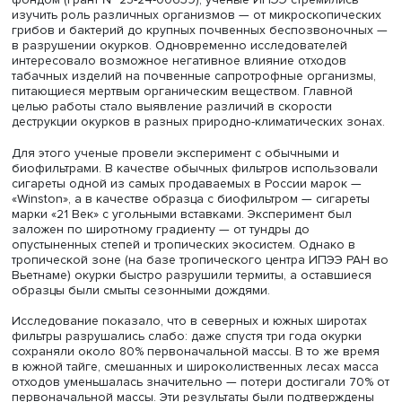
Даниил Коробушкин также рассказал о роли почвенны
организмов. Бактерии, грибы и почвенные беспозвон
животные (например, дождевые черви, мокрицы и
коллемболы) обеспечивают переработку мертвого
органического вещества — листового опада, останков
животных и других органических остатков. Поэтому им
они должны играть важную роль и в процессе деструкц
табачных отходов.
В рамках проекта, поддержанного Российским научным
фондом (грант № 25-24-00639), ученые ИПЭЭ стремили
изучить роль различных организмов — от микроскопич
грибов и бактерий до крупных почвенных беспозвоно
в разрушении окурков. Одновременно исследователей
интересовало возможное негативное влияние отходов
табачных изделий на почвенные сапротрофные органи
питающиеся мертвым органическим веществом. Главно
целью работы стало выявление различий в скорости
деструкции окурков в разных природно-климатических 
Для этого ученые провели эксперимент с обычными и
биофильтрами. В качестве обычных фильтров использ
сигареты одной из самых продаваемых в России марок