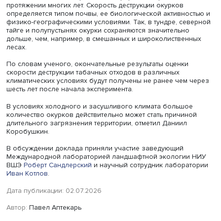
невыкуренные фильтры. По завершении эксперимента 
оценивали изменение массы фильтров и выживаемость
червей.
Исследование показало, что наличие фильтров —
независимо от того, были они использованы или нет, —
влияло на выживаемость дождевых червей. Вместе с те
присутствие червей ускоряло разрушение окурков: их 
снижалась в среднем на 15% быстрее по сравнению с
контролем. Основной вклад в этот процесс вносило
потребление червями оберточной бумаги, которая
составляет около 25–30% массы фильтра. Согласно
литературным данным, без участия дождевых червей
аналогичный эффект достигается лишь спустя 360–720 
Подводя итоги, Даниил Коробушкин отметил, что в ход
экспериментов не было выявлено негативного
токсикологического воздействия сигаретных фильтров
почву и почвенные организмы, включая беспозвоноч
животных. Более того, в естественных условиях некото
почвенные беспозвоночные и их личинки даже заселя
фильтры.