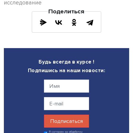
Тем не менее, подчеркнул докладчик, выбрасывать оку
землю не следует. Несмотря на постепенное разрушен
оберточной бумаги, ацетилцеллюлоза разлагается кра
медленно и может сохраняться в природной среде на
протяжении многих лет. Скорость деструкции окурков
определяется типом почвы, ее биологической активнос
физико-географическими условиями. Так, в тундре, се
тайге и полупустынях окурки сохраняются значительно
дольше, чем, например, в смешанных и широколиствен
лесах.
По словам ученого, окончательные результаты оценки
скорости деструкции табачных отходов в различных
климатических условиях будут получены не ранее чем 
шесть лет после начала эксперимента.
В условиях холодного и засушливого климата большо
количество окурков действительно может стать причин
длительного загрязнения территории, отметил Даниил
Коробушкин.
В обсуждении доклада приняли участие заведующий