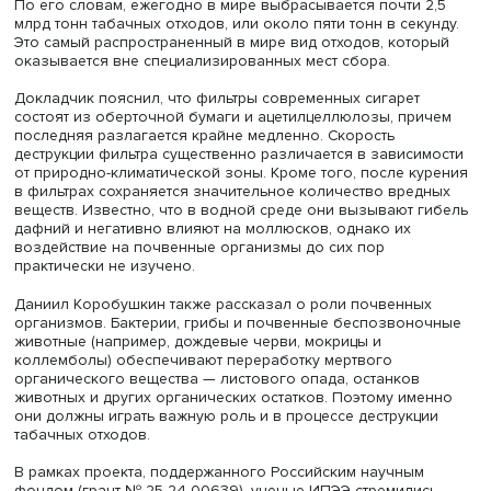
факультета географии и геоинформационных технолог
ВШЭ провела семинар «Являются ли отходы табачных
изделий биоразлагаемыми? Или почему стоит бросить
курить». С докладом выступил старший научный сотрудн
Института проблем экологии и эволюции им. А.Н. Север
РАН, руководитель Центра коллективного пользования
«Инструментальные методы в экологии» Даниил Коробу
По его словам, ежегодно в мире выбрасывается почти 
млрд тонн табачных отходов, или около пяти тонн в сек
Это самый распространенный в мире вид отходов, кото
оказывается вне специализированных мест сбора.
Докладчик пояснил, что фильтры современных сигарет
состоят из оберточной бумаги и ацетилцеллюлозы, пр
последняя разлагается крайне медленно. Скорость
деструкции фильтра существенно различается в зависи
от природно-климатической зоны. Кроме того, после к
в фильтрах сохраняется значительное количество вред
веществ. Известно, что в водной среде они вызывают 
дафний и негативно влияют на моллюсков, однако их
воздействие на почвенные организмы до сих пор
практически не изучено.