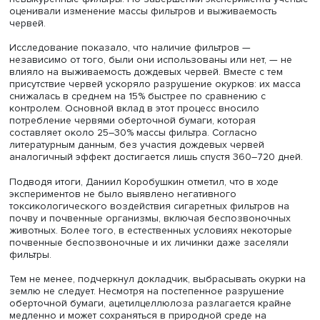
Рузском районе Московской области: в смешанном лесу
лугу, болоте, в пойме озера и на дне озера. Уже через
месяца после начала эксперимента в фильтрах и на их
поверхности было обнаружено более 30 видов
микромицетов.
Пять наиболее часто встречавшихся видов — Cladospor
cladosporioides
,
Fusarium avenaceum
,
Mucor circinelloides
,
Penicillium brasilianum
и
Cunninghamella
sp. — были выде
культуру. Затем ими заселили стерильные фильтры без
субстрата и питательной среды, чтобы оценить способн
грибов колонизировать отходы без дополнительного
источника питания. Выяснилось, что два вида — M.
circinelloides
и
F. avenaceum — способны заселять фильт
таких условиях, тогда как C. cladosporioides развивался
только при наличии дополнительного источника питани
которым могли служить глюкоза или оберточная бумаг
фильтра.
Еще одной задачей исследования стало изучение рол
дождевых червей в процессе переработки сигаретных
фильтров. Для этого в микрокосмы с почвой и дождев
червями помещали использованные после курения и