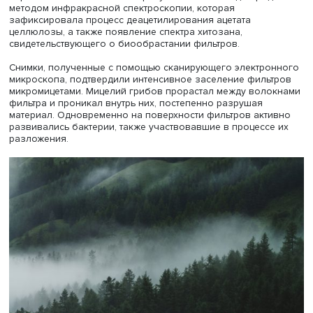
«Winston», а в качестве образца с биофильтром — сига
марки «21 Век» с угольными вставками. Эксперимент бы
заложен по широтному градиенту — от тундры до
опустыненных степей и тропических экосистем. Однако 
тропической зоне (на базе тропического центра ИПЭЭ 
Вьетнаме) окурки быстро разрушили термиты, а оставш
образцы были смыты сезонными дождями.
Исследование показало, что в северных и южных широ
фильтры разрушались слабо: даже спустя три года окур
сохраняли около 80% первоначальной массы. В то же 
в южной тайге, смешанных и широколиственных лесах 
отходов уменьшалась значительно — потери достигали 
первоначальной массы. Эти результаты были подтверж
методом инфракрасной спектроскопии, которая
зафиксировала процесс деацетилирования ацетата
целлюлозы, а также появление спектра хитозана,
свидетельствующего о биообрастании фильтров.
Снимки, полученные с помощью сканирующего электро
микроскопа, подтвердили интенсивное заселение филь
микромицетами. Мицелий грибов прорастал между вол
фильтра и проникал внутрь них, постепенно разрушая