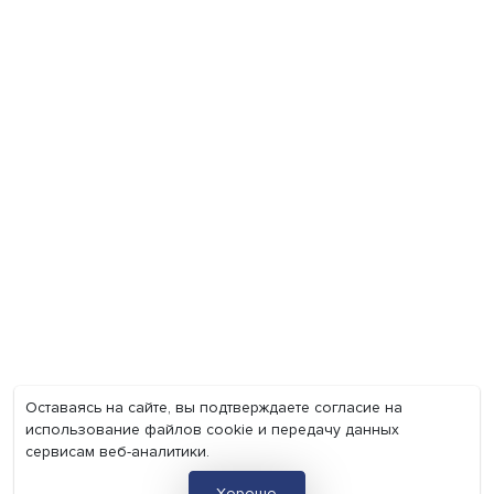
Экономика
Общество
Мир
Наука
Образование
Мнения
Фотогалерея
Видеогалерея
Подкасты
О нас
Контакты
Политика конфиденциальности
Соглашение на обработку персональных данных
Точка зрения и мнения авторов статей не являются официа