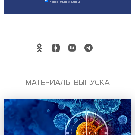
Международной лабораторией ландшафтной экологии
ВШЭ
Роберт Сандлерский
и научный сотрудник лабора
Иван Котлов
.
Дата публикации: 02.07.2026
Автор:
Павел Аптекарь
исследование
Поделиться
Будь всегда в курсе !
Подпишись на наши новости: