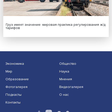
Индивидуальные и культурные ценности: в ЦенСИБ
завершилась летняя школа