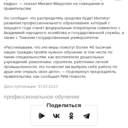
«Направим на решение таких задач свыше 2,5 миллиар
рублей. Средства пойдут на предоставление грантов
организациям, которые готовят необходимые для рынка
кадры», — сказал Михаил Мишустин на совещании в
правительстве.
Он сообщил, что распределять средства будет Институт
развития профессионального образования, который с
текущего года станет федеральным оператором совмес
Академией народного хозяйства и государственной слу
также с Томским государственным университетом.
«Рассчитываем, что эти меры помогут более 46 тысячам
наших граждан пройти нужное обучение, в том числе п
таким специальностям, как воспитатели дошкольных
учреждений, ремонтники, строители, работники легкой
промышленности, это позволит им выбрать себе работу
душе или открыть свое дело», — подчеркнул председат
правительства, как сообщает РИА Новости.
Дата публикации: 31.03.2023