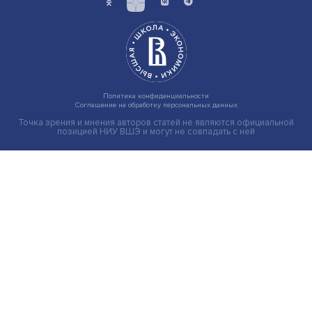
Груз имеет значение: мировая практика регулировани
тарифов
Экономика
Общество
Мир
Наука
Образование
Мнения
Фотогалерея
Видеогалерея