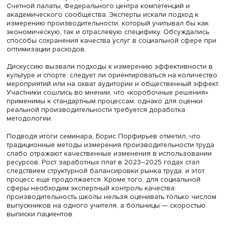
Илья Воскобойников
«Производительность труда в социальной сфере — это
отношение качественно скорректированного выпуска к
затратам факторов, а не простое сокращение численно
персонала, — отметил директор Экспертного института 
ВШЭ Илья Воскобойников. — За рубежом давно приме
корректировки: в образовании — на результаты экзаме
успеваемость, в здравоохранении — на состав пациент
клинические исходы. Это позволяет отделить реальный
технологический прогресс от “процессной гонки”. Без у
отраслевых экспертов мы рискуем получить статистику, 
имеющую отношения к качеству жизни».