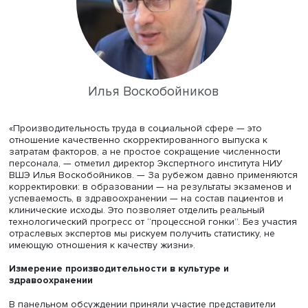
Социальное измерение
Наиболее оживленную дискуссию вызвал доклад дире
Экспертного института НИУ ВШЭ Ильи Воскобойникова
стажера-исследователя
Полины Александровой
,
посвященный сопоставлению российского федерально
проекта с международным опытом.
Проблема, по словам исследователей, заключается в то
российские отраслевые паспорта (например, в
здравоохранении) часто ориентированы на операцион
эффективность — оборот койки, число диспансерных
наблюдений на врача. Однако отсутствие корректирово
сложность случаев и клинические исходы может привес
тому, что «повышение производительности» сведется к
экономии ресурсов и росту нагрузки на персонал.