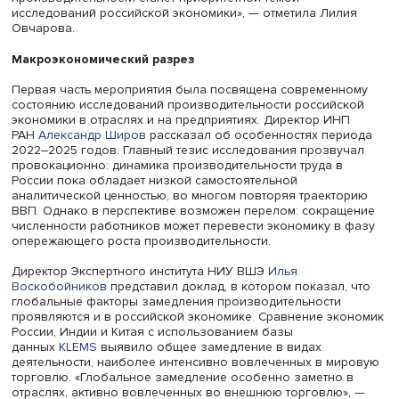
Лилия Овчарова
Она предостерегла от упрощенного понимания влияни
производительности на уровень и качество жизни. «О
производительности мы чаще всего говорим в связке 
производственной эффективностью, технологиями,
роботизацией и искусственным интеллектом, а возможн
роста благосостояния рассматриваем отдельно. Сегодн
собрались, чтобы соединить эти две реальности. Надеюс
анализ взаимного влияния благосостояния и
производительности станет приоритетной темой
исследований российской экономики», — отметила Лил
Овчарова.
Макроэкономический разрез
Первая часть мероприятия была посвящена современ
состоянию исследований производительности российс
экономики в отраслях и на предприятиях. Директор ИН
РАН
Александр Широв
рассказал об особенностях пер