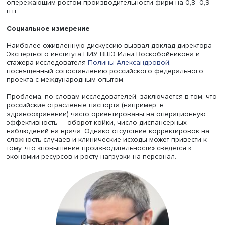
Консультант отдела отраслевых и региональных исслед
Департамента исследований и прогнозирования Банка
России Евгения Бессонова проанализировала динамик
производительности на уровне предприятий в 2018–20
годах. Результаты показывают, что в 2022 году совокуп
факторная производительность снизилась в большинст
секторов, тогда как в 2023 году наблюдался
восстановительный рост. При этом автор уточнила: пос
часть компаний, находящихся под санкциями, не вошла
выборку, а по данным бухгалтерской отчетности малог
бизнеса невозможно рассчитать добавленную стоимост
оценки могут не в полной мере отражать отраслевую
динамику.
Старший научный сотрудник Лаборатории международ
торговли Института Гайдара Дмитрий Кузнецов попытал
развенчать «парадокс Солоу» (когда компьютеры есть в
но их влияние не отражается на росте производительн
труда). Его оценки, основанные на данных об импорте 
товаров, показали: начало импорта оборудования свя
опережающим ростом производительности фирм на 0,8
п.п.