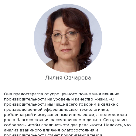
исследовательских центров: ИНП РАН, Банка России, Инс
экономической политики им. Е.Т. Гайдара и НИУ ВШЭ.
Семинар открыла проректор НИУ ВШЭ, директор Инстит
социальной политики
Лилия Овчарова
. Она отметила, ч
расширение федерального проекта «Производительнос
труда» на социальную сферу (согласно Указу Президен
№ 309) является серьезным вызовом для экономистов,
поскольку в этих отраслях привычные рыночные меха
— цены и ориентация на прибыль — действуют огранич