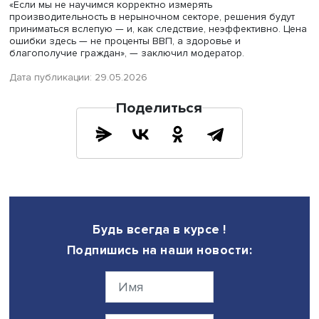
Измерение производительности в культуре и
здравоохранении
В панельном обсуждении приняли участие представите
Счетной палаты, Федерального центра компетенций и
академического сообщества. Эксперты искали подход 
измерению производительности, который учитывал бы 
экономическую, так и отраслевую специфику. Обсуждал
способы сохранения качества услуг в социальной сфер
оптимизации расходов.
Дискуссию вызвали подходы к измерению эффективнос
культуре и спорте: следует ли ориентироваться на коли
мероприятий или на охват аудитории и общественный э
Участники сошлись во мнении, что «коробочные решен
применимы к стандартным процессам, однако для оцен
реальной производительности требуется доработка
методологии.
Подводя итоги семинара, Борис Порфирьев отметил, чт
традиционные методы измерения производительности 
слабо отражают качественные изменения в использов