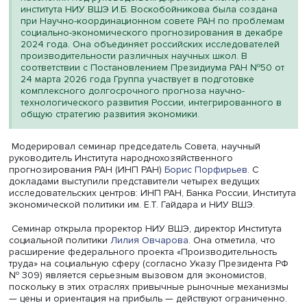
экономического прогнозирования «Производительнос
российской экономики: состояние, динамика и экономи
политика».
Группа по производительности и уровню жизни
населения под руководством директора Экспертного
института НИУ ВШЭ И.Б. Воскобойникова была созд
при Научно-координационном совете РАН по пробл
социально-экономического прогнозирования в дек
2024 года. Она объединяет российских исследовате
производительности различных научных школ. В
соответствии с Постановлением Президиума РАН №5
24 марта 2026 года Группа участвует в подготовке
комплексного долгосрочного прогноза научно-
технологического развития России, интегрированног
общую стратегию развития экономики.
Модерировал семинар председатель Совета, научный
руководитель Института народнохозяйственного
прогнозирования РАН (ИНП РАН)
Борис Порфирьев
. С
докладами выступили представители четырех ведущих