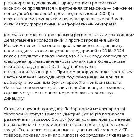
2022–2025 годов. Главный тезис исследования прозву
провокационно: динамика производительности труда в
России пока обладает низкой самостоятельной
аналитической ценностью, во многом повторяя траект
ВВП. Однако в перспективе возможен перелом: сокра
численности работников может перевести экономику в
опережающего роста производительности.
Директор Экспертного института НИУ ВШЭ
Илья
Воскобойников
представил доклад, в котором показал,
глобальные факторы замедления производительности
проявляются и в российской экономике. Сравнение эк
России, Индии и Китая с использованием базы
данных
KLEMS
выявило общее замедление в видах
деятельности, наиболее интенсивно вовлеченных в ми
торговлю. «Глобальное замедление особенно заметно 
отраслях, активно вовлеченных во внешнюю торговлю»
резюмировал докладчик. Наряду с этим в российской
экономике проявляется и внутренняя специфика — сни
совокупной факторной производительности (СФП) в
нефтегазовом комплексе и перераспределение рабоч
силы между формальным и неформальным секторами.