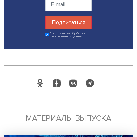
ресурсов. Рост заработных плат в 2023–2025 годах ста
следствием структурной балансировки рынка труда, и эт
процесс еще продолжается. Кроме того, для социально
сферы необходим экспертный контроль качества:
производительность школы нельзя оценивать только ч
выпускников на одного учителя, а больницы — скорост
выписки пациентов.
«Если мы не научимся корректно измерять
производительность в нерыночном секторе, решения б
приниматься вслепую — и, как следствие, неэффективно
ошибки здесь — не проценты ВВП, а здоровье и
благополучие граждан», — заключил модератор.
Дата публикации: 29.05.2026
Поделиться