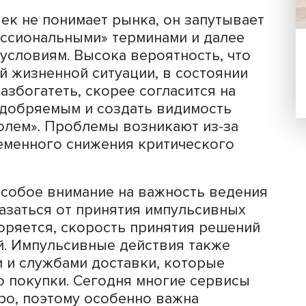
сть отложить удовольствие.
 средства в финансовые рынки для
ень понимая, как они действуют, час
 той самой прибыли, но и ради того,
рировать успешность или ее видимост
 непрофессиональных и/или
в о достижении успеха новичками ры
гда «инвестор» оказывается в
ском состоянии и рискует стать жер
 человек не понимает рынка, он запу
«профессиональными» терминами и да
чшим» условиям. Высока вероятность,