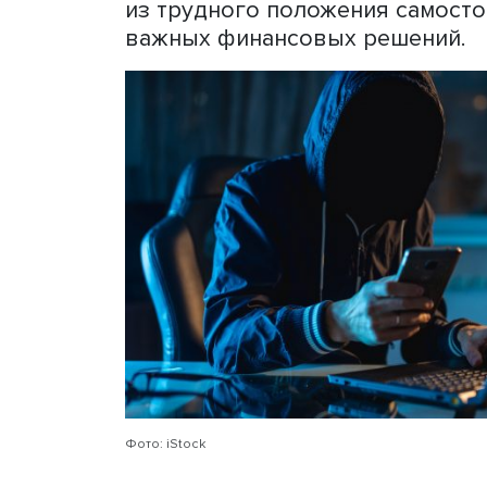
учеников.
Она выделила четыре ком
человека: оптимизм, взве
ориентация на достижения
переноса ответственности
ключевым предиктором пр
Описывая психологически
отметила негативную оце
ей, повышенную социальн
приемами социальной инже
чем у них есть недостаток
доступ к денежным средс
Поэтому если человек по