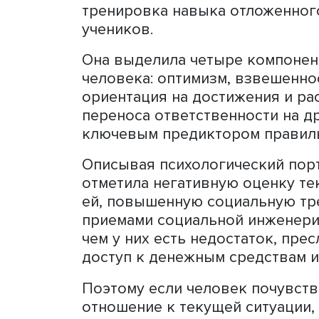
человек, оказавшийся в с
стресса или просто желаю
аферу, чтобы стать социа
ситуации «у меня все под
эмоциональности или кра
мышления.
Кристина Чашникова обра
бюджета, которое помогае
решений. Современный ми
становится невероятно в
провоцируются маркетпле
сокращают время от жела
приучают нас действовать
тренировка навыка отложе