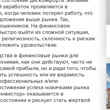
й темы.
финансовой грамотности Кристина
 по данным Центробанка, жертвами
енно становятся работающие люди в
, причем чаще всего работающие жен
.
ики вне зависимости от ситуации стр
ртву в состояние дискомфорта. Жела
ельный заработок проявляется в
ример, когда человек потерял работу
и предложения выше рынка. Так,
елью мошенников. На финансовое
ние быстро выйти из сложной ситуац
 также религиозность, склонность к р