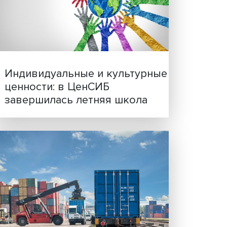
Иллюзия безопасности: 
исследовали влияние ИИ
решения врачей
щины
емятся
ние
, что
ии,
Индивидуальные и культ
искам