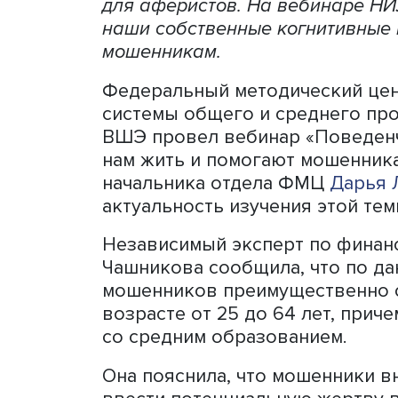
Страх, стресс, спешка и и
превращает даже финансо
для аферистов. На вебин
наши собственные когнит
мошенникам.
Федеральный методически
системы общего и средне
ВШЭ провел вебинар «Пов
нам жить и помогают моше
начальника отдела ФМЦ
Д