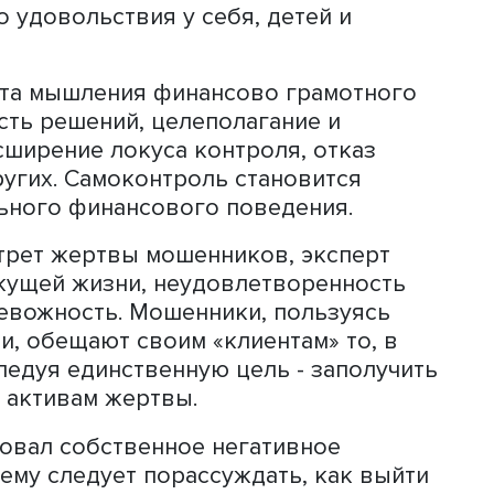
ложной жизненной ситуации, в состоя
щий разбогатеть, скорее согласится 
льно одобряемым и создать видимост
 контролем». Проблемы возникают из-
тковременного снижения критическо
тила особое внимание на важность в
т отказаться от принятия импульсив
р ускоряется, скорость принятия ре
ысокой. Импульсивные действия такж
йсами и службами доставки, которые
ния до покупки. Сегодня многие сер
 быстро, поэтому особенно важна
нного удовольствия у себя, детей и