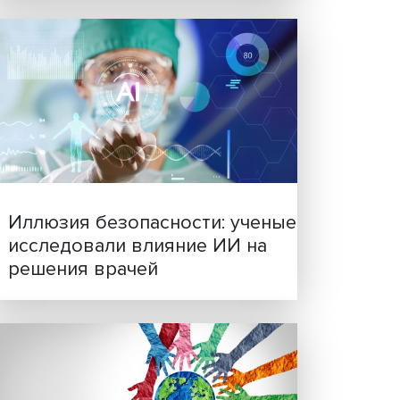
Новые инвестиции: подд
семей становится частью
бизнес-стратегий
бычу
 как
могают
НИУ
ают
тель