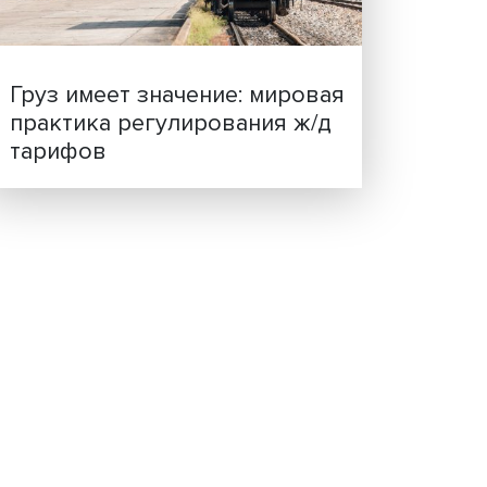
ценности: в ЦенСИБ
завершилась летняя шко
то не
 чтобы
ь.
нка
твой
тывает
лее
 что
Груз имеет значение: мир