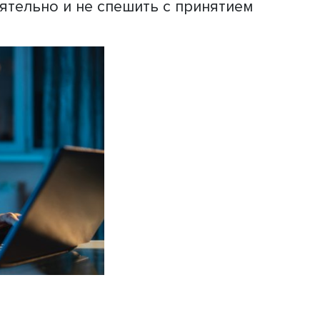
понента мышления финансово грамот
шенность решений, целеполагание и
 и расширение локуса контроля, отка
 на других. Самоконтроль становится
авильного финансового поведения.
й портрет жертвы мошенников, экспе
нку текущей жизни, неудовлетворенн
ую тревожность. Мошенники, пользуя
нерии, обещают своим «клиентам» то
, преследуя единственную цель - зап
твам и активам жертвы.
чувствовал собственное негативное