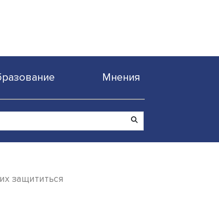
Образование
Мнен
ов и как от них защититься