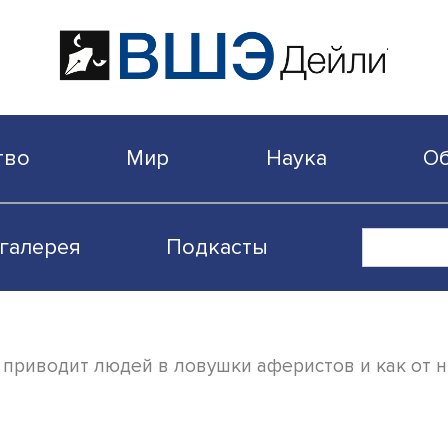
бщество
Мир
Наука
Видеогалерея
Подкасты
а: что приводит людей в ловушки аферист