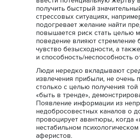
актуальность изучения это
Независимый эксперт по 
Чашникова сообщила, что
мошенников преимуществ
возрасте от 25 до 64 лет
со средним образованием
Она пояснила, что мошенн
ввести потенциальную же
получить быстрый значит
стрессовых ситуациях, нап
подогревает желание найт
повышается риск стать ц
поведение влияют стремле
чувство безысходности, а