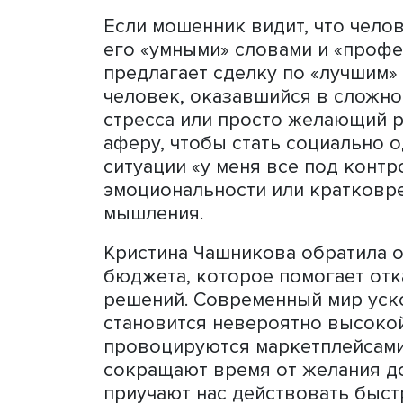
и способность/неспособно
Люди нередко вкладывают
извлечения прибыли, не оч
столько с целью получения
«быть в тренде», демонст
Появление информации из
недобросовестных канало
провоцирует авантюры, ко
нестабильном психологиче
аферистов.
Если мошенник видит, что
его «умными» словами и 
предлагает сделку по «лу