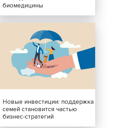
Гены, иммунитет и органо
ученые представили нов
исследования в области
биомедицины