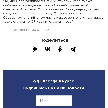
заявил президент РФ Владимир Путин на встрече с гла
Сбера Германом Грефом,
передает
ТАСС.
"То, что Сбер развивается такими темпами, гарантирует
стабильность и надежность всей нашей финансовой
банковской системы. Это очень важно", - подчеркнул гл
государства, выслушав доклад Грефа о развитии
Сбером технологий, в том числе искусственного интелле
также оплаты по QR-коду и "оплаты лицом".
Дата публикации: 30.07.2025
Поделиться