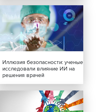
сь на
Новые инвестиции: подд
семей становится частью
бизнес-стратегий
али
РР)
ичу
ии
о
ы,
ки со