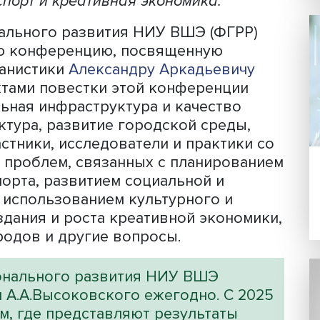
Фото: iStock
 области городского развития собрали
ГРР НИУ ВШЭ, чтобы обсудить, как
да и какие решения требуют новые
ие условия. Центральными темами ст
 транспорт и креативная экономика.
регионального развития НИУ ВШЭ (ФГ
аучную конференцию, посвященную
ы урбанистики
Александру Аркадьев
и пунктами повестки этой конференц
социальная инфраструктура и качеств
аструктура, развитие городской сред
а. Участники, исследователи и практи