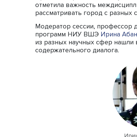
Он подчеркнул, что больш
студентов позволяет быть
стремительно развиваться
По мнению Руслана Гончар
деятельности урбаниста –
их мнений и вовлечение ж
подчеркнул тесную связь 
ученый должен понимать, 
практик – на чем основан
С
вязь исследований с пр