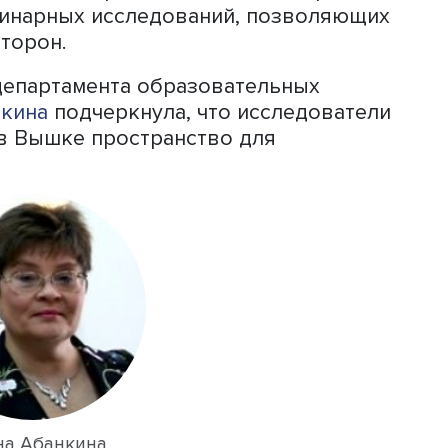
Руслан Гончаров
ое число заявок на конференцию от
 уверенным, что урбанистика будет
.
ова, главный критерий оценки
 повышение качества жизни горожан,
ителей в решение городских проблем
исследований и практики, поскольку
как можно использовать его работу, 
ы его решения.
актикой