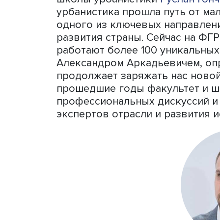
урбаниста и его задачах 
только анализ того, как и
образ будущего. Шаг на п
формате «Печа-куча»: важ
сегодня и как понимают п
рассказал декан ФГРР
Евг
Как изменилась урбанисти
Открывая пленарную сесс
от становления школы к 
школы урбанистики
Русла
урбанистика прошла путь 
одного из ключевых напр
развития страны. Сейчас 