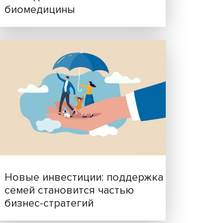
Гены, иммунитет и органо
ученые представили нов
исследования в области
биомедицины