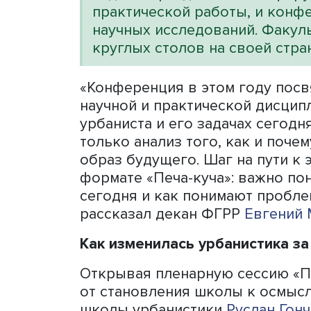
всей России обсудили ком
городских пространств и 
коммунальной инфраструк
исторического наследия д
сохранения малых и средн
Факультет городского 
проводит конференцию и
года она разделилась на
практической работы, и
научных исследований. 
круглых столов на своей
«Конференция в этом год
научной и практической 