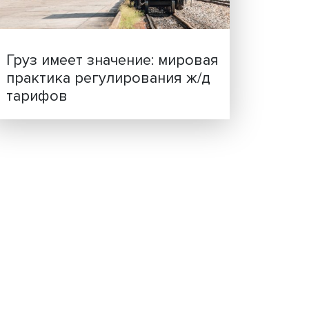
ценности: в ЦенСИБ
ь не
завершилась летняя шко
деть
в
умы
ста:
шей
е годы
и до
Груз имеет значение: мир