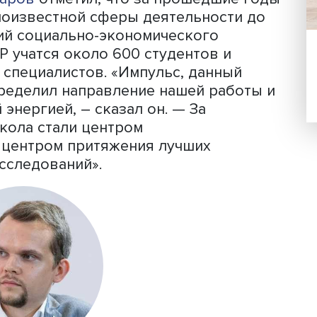
сегодня. Лично мне интересно услышат
 почему развивались города, но и уви
ути к этому – выступления студентов 
но понимать, о чем думают молодые 
роблемы и задачи урбанистики», —
ений Михайленко
.
ка за 15 лет
ию «Пятнадцать лет профессии урбани
осмыслению пути», руководитель Выс
н Гончаров
отметил, что за прошедши
от малоизвестной сферы деятельност
авлений социально-экономического
на ФГРР учатся около 600 студентов и