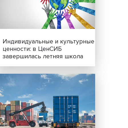
ванием
Иллюзия безопасности: 
исследовали влияние ИИ
решения врачей
омики,
 2025
ы
 и
как
Индивидуальные и культ
сии