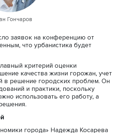
льных специалистов. «Импульс, данны
м, определил направление нашей раб
овой энергией, – сказал он. — За
т и школа стали центром
сий и центром притяжения лучших
ития исследований».