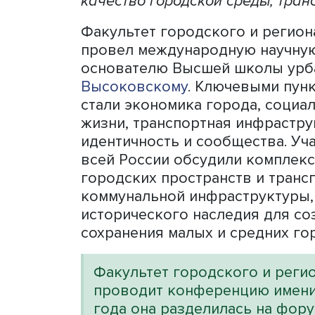
Более 350 специалистов в
ежегодной конференции Ф
меняются российские горо
социальные и экономическ
качество городской среды,
Факультет городского и 
провел международную н
основателю Высшей школ
Высоковскому
. Ключевым
стали экономика города, 
жизни, транспортная инфр
идентичность и сообществ