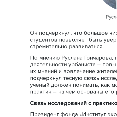
работают более 100 уника
Александром Аркадьевиче
продолжает заряжать нас н
прошедшие годы факульте
профессиональных дискус
экспертов отрасли и разв