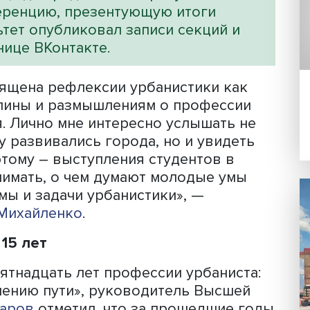
плекс проблем, связанных с планиро
транспорта, развитием социальной и
туры, использованием культурного и
ля создания и роста креативной экон
их городов и другие вопросы.
и регионального развития НИУ ВШЭ
мени А.А.Высоковского ежегодно. С
 форум, где представляют результат
 конференцию, презентующую итоги
Факультет опубликовал записи секций
 странице ВКонтакте.
у посвящена рефлексии урбанистики 
дисциплины и размышлениям о профес