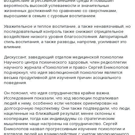
нежеланием брать на себя финансовые риски. Люди,
пережившие войну, насилие и природные бедствия, стр
избегать опасности и проявляют больше эмпатии.
Одновременно многие люди пытаются преодолеть риск
только с помощью интуиции, но и через отношения в се
обществе. В ходе одного из исследований, проведенн
докладчиком, ученые изучали длительный период жиз
детей и подростков, начиная с 7–8 лет, обращая внима
жесткость и непредсказуемость внешних условий, а так
инвестиции родителей в развитие детей. Оно показало,
позитивная атмосфера в семье и значительные вложен
времени и средств в воспитание снижают негативное в
жесткой среды на ребенка.
По данным американского исследования когнитивного
развития мозга, у 2000 подростков, наблюдавшихся в
течение 10 лет, начиная с 2015 года, более тесные отн
с родителями и доверительная атмосфера в семье смяг
отрицательное влияние внешней среды и сводят его к
минимальному уровню.
Анализ ситуации в 10 странах показал, что прочная