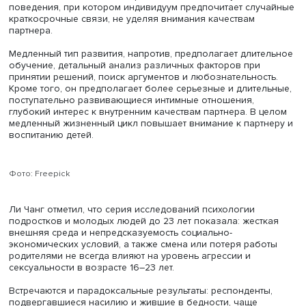
находящиеся вне контроля индивидуума: инфекционны
заболевания, эпидемии, войны, высокий уровень жесто
и насилия в обществе, а также непредсказуемость
экономической динамики, повышающая риски безрабо
бедности. Низкая предсказуемость жизни и высокая
жесткость внешней среды создают условия для быстрог
сокращенного жизненного цикла, при котором человек
планирует долгосрочные перспективы, отказывается от
длительного обучения, а также откладывает создание с
Нестабильность и откладывание рождения детей увели
проблемы фертильности и даже снижают сексуальную
активность. Быстрый стиль жизни предполагает поверх
обучение, интуитивное принятие решений без тщатель
когнитивного анализа и определенный тип сексуально
поведения, при котором индивидуум предпочитает слу
краткосрочные связи, не уделяя внимания качествам
партнера.
Медленный тип развития, напротив, предполагает длит
обучение, детальный анализ различных факторов при
принятии решений, поиск аргументов и любознательнос
Кроме того, он предполагает более серьезные и длите
поступательно развивающиеся интимные отношения,