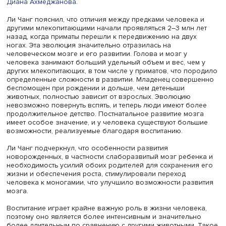
На семинаре выступил заведующий кафедрой психолог
факультета социальных наук Университета Макао проф
Ли Чанг с докладом «Зачем человеку такое долгое детс
эволюционный взгляд на наше взросление». Модериро
мероприятие научный сотрудник Центра исследований
современного детства Института образования НИУ ВШ
Диана Ахмеджанова
.
Ли Чанг пояснил, что отличия между предками человек
другими млекопитающими начали проявляться 2–3 млн 
назад, когда приматы перешли к передвижению на дву
ногах. Эта эволюция значительно отразилась на
человеческом мозге и его развитии. Голова и мозг у
человека занимают больший удельный объем и вес, че
других млекопитающих, в том числе у приматов, что по
определенные сложности в развитии. Младенец совер
беспомощен при рождении и дольше, чем детеныши
животных, полностью зависит от взрослых. Эволюцию
невозможно повернуть вспять, и теперь люди имеют бо
продолжительное детство. Постнатальное развитие моз
имеет особое значение, и у человека существуют бол
возможности, реализуемые благодаря воспитанию.