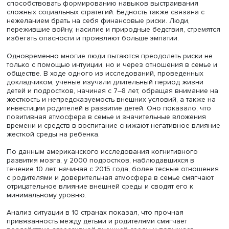
детей достаточно велико: если девочка видит, что у мат
много партнеров, она более раскована в повседневно
жизни, имеет больше сексуальных контактов и беремен
по сравнению со сверстницами.
С точки зрения общей психологии это показывает, нас
противоречивым может быть влияние негативных усло
окружающей среды на развитие детей и подростков. О
исследования также показывают, что бедность, низкий
уровень благополучия, разводы и употребление алког
родителями негативно сказываются на когнитивных фун
успеваемости и проявлениях агрессии, формируя
кумулятивную модель риска, депривации и стресса.
В то же время негативная внешняя среда нередко
способствует развитию исполнительных когнитивных ф
и творческого потенциала, а также связана с более чут
реагированием на изменения окружающей среды и
развитием способности к коммуникации с разными люд
Если ребенок рос в малоресурсной семье, это может
способствовать формированию навыков выстраивания
сложных социальных стратегий. Бедность также связана