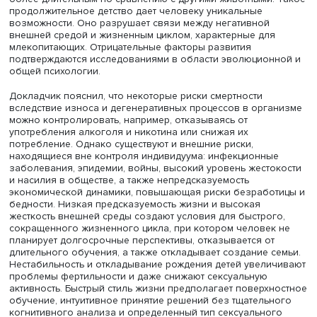
Ли Чанг подчеркнул, что особенности развития
новорожденных, в частности слаборазвитый мозг ребе
необходимость усилий обоих родителей для сохранени
жизни и обеспечения роста, стимулировали переход
человека к моногамии, что улучшило возможности раз
мозга.
Воспитание играет крайне важную роль в жизни челове
поэтому оно является более интенсивным и значитель
более длительным по сравнению с другими животными.
продолжительное детство дает человеку уникальные
возможности. Оно разрушает связи между негативной
внешней средой и жизненным циклом, характерные для
млекопитающих. Отрицательные факторы развития
подтверждаются исследованиями в области эволюцион
общей психологии.
Докладчик пояснил, что некоторые риски смертности
вследствие износа и дегенеративных процессов в орг
можно контролировать, например, отказываясь от
употребления алкоголя и никотина или снижая их
потребление. Однако существуют и внешние риски,