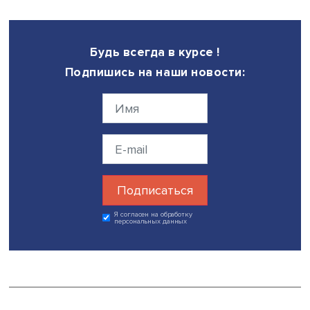
нацеленные на ближайший результат, менее склонны к
кооперации, тогда как индивидуумы со стратегическим
мышлением чаще настроены на сотрудничество. Сергей
Ениколопов назвал прогрессивным изучение психолог
взглядов людей на взаимодействие с учетом эволюци
подхода.
Отвечая на вопросы участников семинара, Ли Чанг отме
жесткая внешняя среда, не смягчаемая воспитанием,
негативно влияет как на когнитивное развитие ребенка
подростка, так и на его будущее поведение, включая
проявления агрессивности. При этом влияние бедности
семье оказывается неоднозначным: при благоприятно
эмоциональной атмосфере она способствует развитию
эмпатии и склонности к помощи, а при неблагоприятной
напротив, может усиливать склонность к агрессии и дру
проявлениям асоциального поведения, а также снижат
успеваемость.
Дата публикации: 25.05.2026
Автор:
Павел Аптекарь