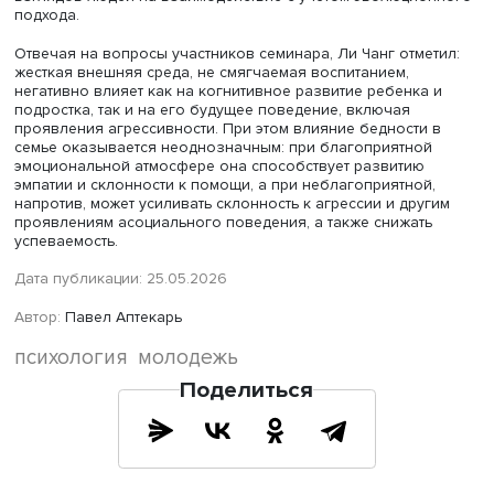
привязанность между детьми и родителями смягчает
воздействие агрессивной внешней среды и повышает
вероятность высокой успеваемости и значительных
жизненных достижений по сравнению со сверстниками,
выросшими в семьях с суровым воспитанием.
Уважительное и теплое воспитание, а также ненавязчи
последовательный контроль также снижают отрицатель
воздействие низкого уровня благосостояния. Авторит
стиль воспитания, а также разводы, напротив, усиливаю
влияние.
Дискуссант, заведующий отделом медицинской психоло
Научного центра психического здоровья, член редкол
научного журнала «Психология и право» Сергей Енико
подчеркнул, что идея эволюционной психологии являе
весьма продуктивной для изучения причин асоциально
поведения.
Он пояснил, что идея сотрудничества крайне важна.
Исследования показали, что ход эволюции подталкива
людей к нему, особенно если человек ориентирован н
долгосрочную перспективу. Они также подтвердили, что