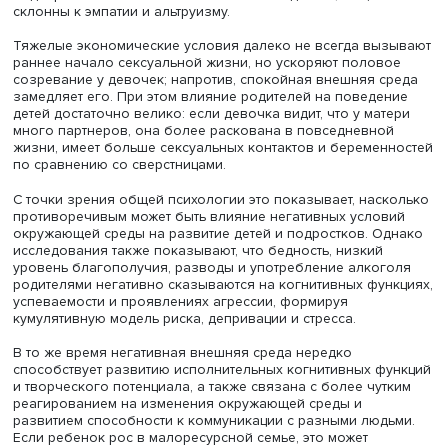
глубокий интерес к внутренним качествам партнера. В 
медленный жизненный цикл повышает внимание к парт
воспитанию детей.
Фото: Freepick
Ли Чанг отметил, что серия исследований психологии
подростков и молодых людей до 23 лет показала: жест
внешняя среда и непредсказуемость социально-
экономических условий, а также смена или потеря раб
родителями не всегда влияют на уровень агрессии и
сексуальности в возрасте 16–23 лет.
Встречаются и парадоксальные результаты: респондент
подвергавшиеся насилию и жившие в бедности, чаще
склонны к эмпатии и альтруизму.
Тяжелые экономические условия далеко не всегда вы
раннее начало сексуальной жизни, но ускоряют полов
созревание у девочек; напротив, спокойная внешняя с
замедляет его. При этом влияние родителей на поведе