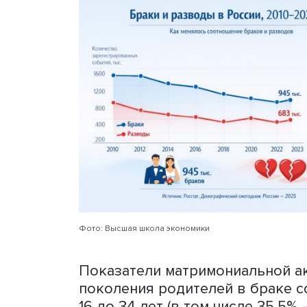
Светлана Сивоплясова уто
матримониального поведе
«детей» по данным Всерос
респонденты указывали, ч
незарегистрированном бра
браке или потеряли супру
сравнивались со сведения
разводов, а также по воз
брак. Она обратила вниман
только ответы респондент