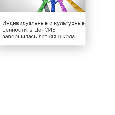
Иллюзия безопасности: 
 и
исследовали влияние ИИ
решения врачей
и
в
и
ии в
вались
Индивидуальные и культ