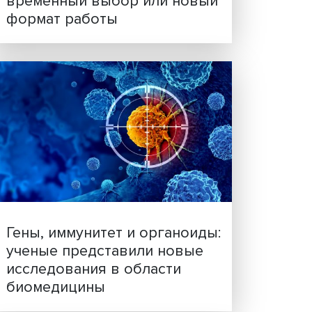
Платформенная занятост
временный выбор или н
формат работы