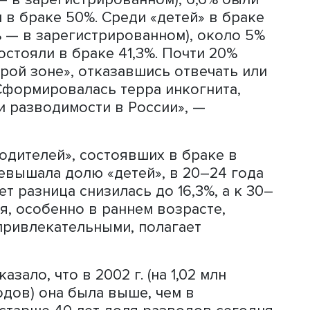
ой активности существенно различаю
аке состояли 42% населения в возрас
 35,5% — в зарегистрированном), 6,6% 
стояли в браке 50%. Среди «детей» в 