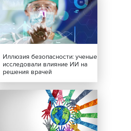
. Она
ости и
Новые инвестиции: подд
семей становится частью
сло
бизнес-стратегий
м в
ые
нию с
г. на
 а в