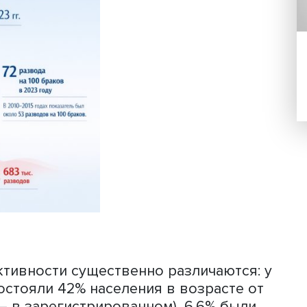
чнила, что анализировала отличия
ния условных поколений «родителей»
сийских переписей 2002 и 2020 гг. Их
то состоят в зарегистрированном ил
ке, разведены, никогда не состояли 
га ввиду его смерти. Эти данные
ми Росстата об общем числе браков 
растам женихов и невест при вступлен
ие, что в переписи 2020 г. анализиро
ов, указавших свой статус.