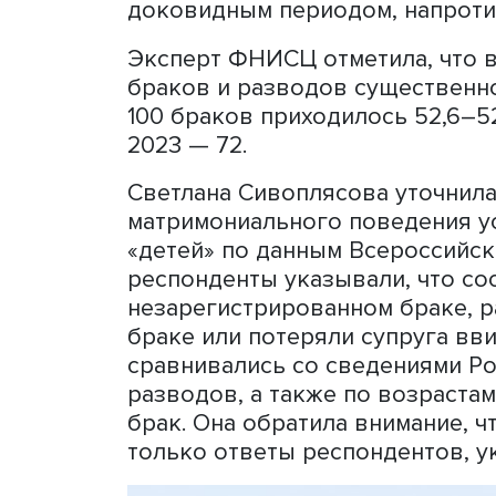
Центром социально-культ
представила
доклад
«Поко
разводимости в современ
старший научный сотруд
Светлана Сивоплясова рас
браков в последние годы 
2002–2020 гг. численнос
браки, с 42 до 34 млн че
доковидным периодом, на
Эксперт ФНИСЦ отметила,
браков и разводов существ
100 браков приходилось 52,
2023 — 72.