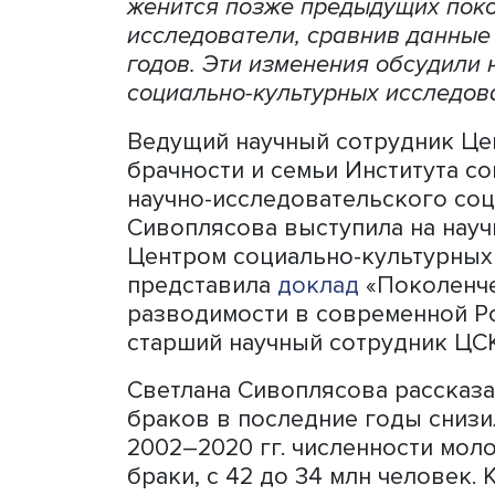
Брак перестает быть обяз
Современная молодежь вс
женится позже предыдущи
исследователи, сравнив д
годов. Эти изменения обс
социально-культурных ис
Ведущий научный сотрудн
брачности и семьи Инсти
научно-исследовательско
Сивоплясова выступила н