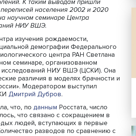
Фото: iStock
ательным жизненным этапом для росси
е чаще откладывает создание семьи 
х поколений. К таким выводам пришли
анные переписей населения 2002 и 2
удили на научном семинаре Центра
следований НИУ ВШЭ.
ик Центра изучения рождаемости,
тута социальной демографии Федерал
го социологического центра РАН Све
а научном семинаре, организованном