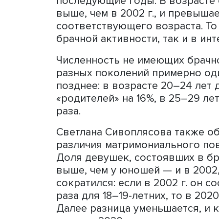
состояли 34,7% (в том чи
были разведены, а никогда
молодых людей оказались 
не определившись с ответ
влияющая на анализ брачн
посетовала демограф.
По имеющимся данным, до
возрасте 18–19 лет, в 1,6
— в 1,4 раза, к возрасту 2
34 годам — до 4,3%. Брак 
выглядят для молодежи м
докладчик.
Исследование разводимости
браков пришлось 853 500 