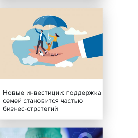
Гены, иммунитет и органо
ученые представили нов
исследования в области
ян.
биомедицины
и
020
ьного
тлана