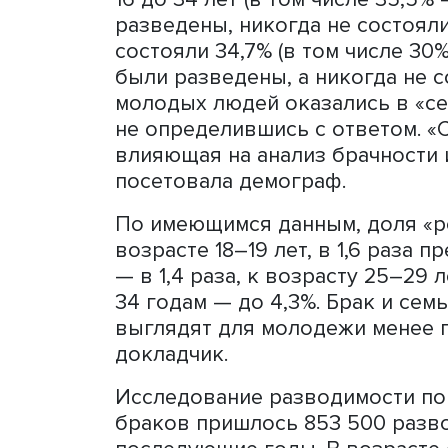
Фото: Высшая школа экономики
Показатели матримониальн
поколения родителей в бр
16 до 34 лет (в том числе
разведены, никогда не со