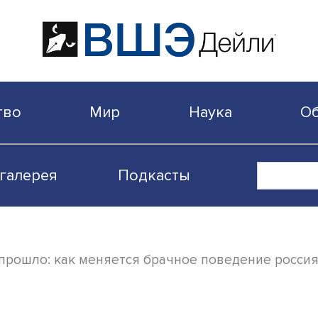
бщество
Мир
Наука
Видеогалерея
Подкасты
етие» прошло: как меняется брачное пове