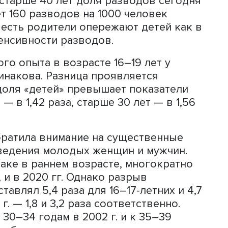
сле 30% — в зарегистрированном), око
 не состояли в браке 41,3%. Почти 2
в «серой зоне», отказавшись отвечат
ом. «Сформировалась терра инкогнит
ости и разводимости в России», —
ля «родителей», состоявших в браке
 раза превышала долю «детей», в 20–24
5–29 лет разница снизилась до 16,3%, 
и семья, особенно в раннем возрасте,
енее привлекательными, полагает
 показало, что в 2002 г. (на 1,02 млн
разводов) она была выше, чем в