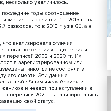
урных исследований НИУ ВШЭ (ЦСКИ)
ленческие различия в моделях брачн
ной России». Модератором выступил
ник ЦСКИ
Дмитрий Дубров
.
сказала, что, по
данным
Росстата, чи
снизилось, что связано с сокращение
ти молодых людей, вступающих в перв
ловек. Количество разводов по сравне
против, несколько увеличилось.
 что в последние годы соотношение
енно изменилось: если в 2010–2015 г
6–52,7 разводов, то в 2019 г. уже 65,