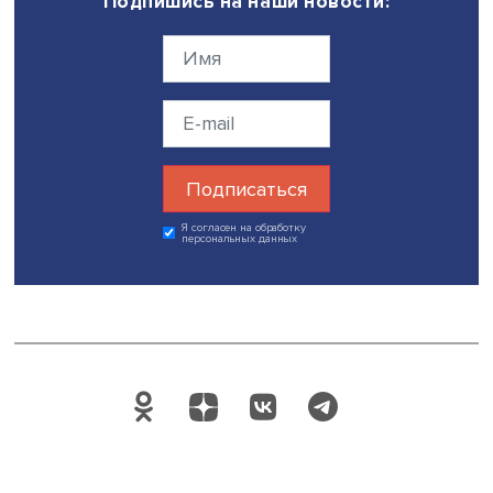
нестандартные прорывные идеи и видеть их потенциал, 
превращать идею в новый продукт. Возможно, завтра 
идея станет инновационным решением и, подобно
банковской карте, совершит революцию на рынке, а че
несколько лет мы будем изучать этот кейс с новой груп
слушателей программы
“Руководитель инновационного
бизнеса”
.
Дата публикации: 25.04.2025
экономика
банки
Поделиться
Будь всегда в курсе !