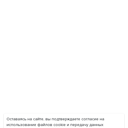
Экономика
Общество
Мир
Наука
Образование
Мнения
Фотогалерея
Видеогалерея
Подкасты
О нас
Контакты