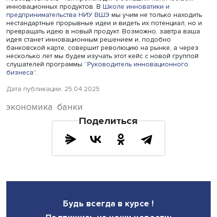
привести к чрезмерным тратам, что способствует ускор
инфляции.
По мнению экспертов рынка, банковские карты постеп
будут заменяться более технологичными платежными
решениями, основанными на ценностях банковских карт
сейчас используется все больше разнообразных
технологических решений, заменяющих карту как ключ
доступа к своему счету: биометрия, QR-код, система бы
платежей и другие.
О постепенном исчезновении наличных денег начали
говорить еще до пандемии коронавируса. На сегодняш
день по уровню развития платежных сервисов для кли
Россия уверенно входит в тройку стран-лидеров, и этот
результат был достигнут в исторически короткие сроки, 
числе благодаря опережающему развитию индустрии
банковских карт.
Когда-то их появление было новшеством, а сейчас это
повседневность - так происходит с большим количеств
инновационных продуктов. В
Школе инноватики и
предпринимательства НИУ ВШЭ
мы учим не только нахо