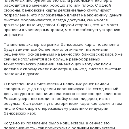
Важно отметить, что банки не сразу осознали перспект
развития банковского бизнеса на основе карт. Первая
банковская карта была выпущена Bank of America на 10
позже карты Diners Club.
В России первые банковские карты начали использова
только в начале 1990-х годов. И вплоть до 2010 года их
популярность оставалась довольно низкой. Одна из п
заключалась в том, что на рынке преобладали дебето
карты, а кредитки выпускались в очень ограниченном
количестве. Это решение позволяло обеспечить плавн
переход к использованию более рисковых инструменто
таких как кредитные карты.
Банковские карты значительно упростили процесс поку
стали символом потребительского общества. В мире
платежных инструментов это была революция. Эксперт
расходятся во мнениях, хорошо это или плохо. С одной
стороны, банковские карты действительно стимулируют
потребление, что положительно влияет на экономику: д
быстрее оборачиваются, всегда доступны, снижаются
транзакционные издержки. С другой стороны, это же мо