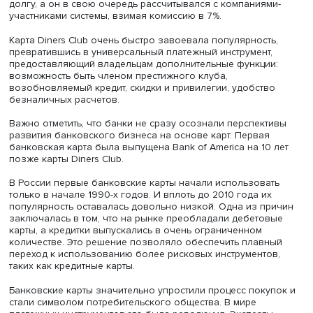
Инновационность платежного решения заключалась в т
что держатель такой карты получал от клуба
возобновляемый кредит, расплатиться по которому об
был в первых числах следующего месяца. Для ресторан
участников клубной системы, это было выгодно, поско
карта обеспечивала устойчивый прирост новых клиент
Технология обмена данными была построена на бума
носителях, курьерах и договорах между заведениями и 
Club. Новация клуба состояла в том, что он выступал в 
посредника-гаранта расчетов между покупателем и
продавцом: клиенты платили клубу по накопленному за
долгу, а он в свою очередь рассчитывался с компаниям
участниками системы, взимая комиссию в 7%.
Карта Diners Club очень быстро завоевала популярност
превратившись в универсальный платежный инструмент
предоставляющий владельцам дополнительные функци
возможность быть членом престижного клуба,
возобновляемый кредит, скидки и привилегии, удобств
безналичных расчетов.