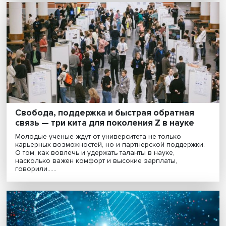
Медицина через призму наук: как
социология и история меняют взгляд на
здравоохранение
Комплексные исследования здоровья населения
требуют междисциплинарных подходов и применени
методов различных наук — в частности, социологии,
истории, демографии, антропологии. Ученые и практ
об......