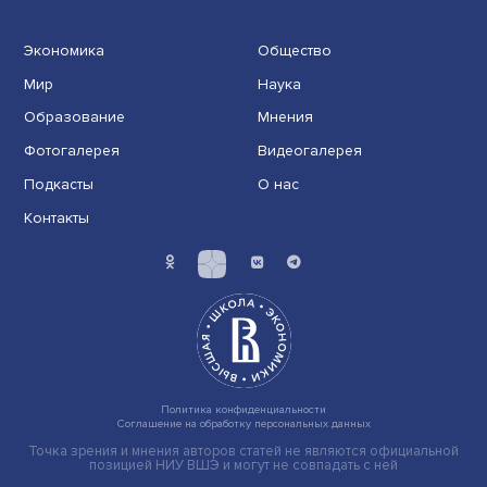
Кардиогенетика будущего: секвенирова
помогает лечить сердце
Будущие кардиологи, генетики и айтишники встретили
Вышке, чтобы научиться «читать» ДНК для диагностик
сердечно-сосудистых заболеваний. Они изучили
современные методы секвенирования и тонкости ......