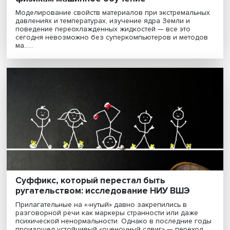
существует универсального способа ее распознава....
От ядра Земли до наноматериалов: заче
физикам машинное обучение
Моделирование свойств материалов при экстремаль
давлениях и температурах, изучение ядра Земли и
поведение переохлажденных жидкостей — все это
сегодня невозможно без суперкомпьютеров и мето
ма......