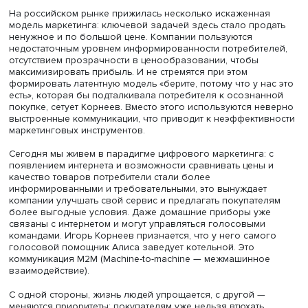
технологий и ростом конкуренции на рынке потребител
более требовательными и осознанными, они хотят полу
персонализированный сервис и взаимодействовать с
брендом в любое время и в любом месте.
Раньше основным способом коммуникации была почта.
Бренды отправляли буклеты и каталоги письмами, а так
использовали рекламные объявления на радио и
телевидении. Однако такой подход не позволяет сейча
установить тесные отношения с потребителем и предос
ему персонализированный сервис.
Маркетинг по-русски
На российском рынке прижилась несколько искаженна
модель маркетинга: ключевой задачей здесь стало про
ненужное и по большой цене. Компании пользуются
недостаточным уровнем информированности потребите
отсутствием прозрачности в ценообразовании, чтобы
максимизировать прибыль. И не стремятся при этом
формировать латентную модель «берите, потому что у н
есть», которая бы подталкивала потребителя к осозна
покупке, сетует Корнеев. Вместо этого используются н