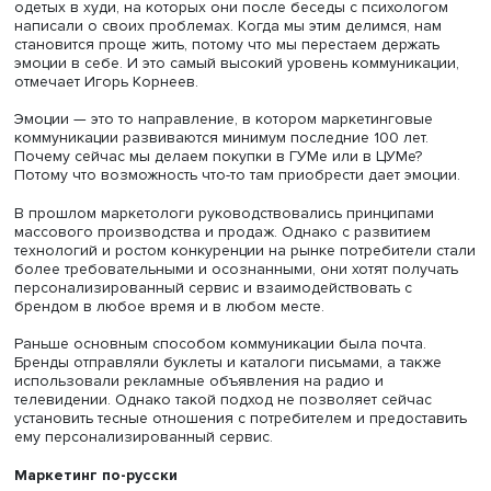
Игорь Корнеев
Коммуникациям столько же лет, сколько общению люде
Подобно тому, как современные пользователи постят н
на стене во «ВКонтакте», первобытные люди рисовали 
пещерах бизонов. Теперь коммуникации окружают нас
повсюду: вы идете по улице и видите людей с татуировк
одетых в худи, на которых они после беседы с психоло
написали о своих проблемах. Когда мы этим делимся, н
становится проще жить, потому что мы перестаем держа
эмоции в себе. И это самый высокий уровень коммуник
отмечает Игорь Корнеев.
Эмоции — это то направление, в котором маркетинговы
коммуникации развиваются минимум последние 100 лет
Почему сейчас мы делаем покупки в ГУМе или в ЦУМе?
Потому что возможность что-то там приобрести дает эм
В прошлом маркетологи руководствовались принципам
массового производства и продаж. Однако с развитие