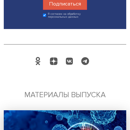
правильно построенный бриф.
Учитывая определенную системность и то, как спираль
развивается история, в 2050 году ожидается обновлен
вызовов с точки зрения рыночных реалий, отмечает Ко
Тогда какие сегодня нужны бренды? Простые, понятные
недорогие и русские, если говорить про средний
оптимальный вариант, полагает эксперт.
Дата публикации: 20.04.2023
Автор:
Луиза Амелина, стажер-исследователь Проектно
учебной лаборатории экономической журналистики Н
маркетинг
коммуникации
Поделиться