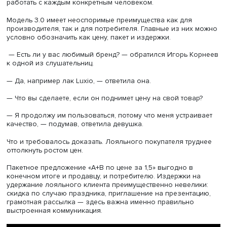
мысли потребителей. Взаимодействие потребителей с
производителями товаров и услуг стало все больше
напоминать личные отношения. «Это все-таки любовь, х
по расчету», — говорит эксперт.
Потребительская лояльность непредсказуема: попробуй
например, убедить человека, что он ходит не в то кафе.
Доверие покупателя формируется продуктом,
ценность
удобством, он в ответ становится лояльным, постоянны
клиентом. И на это нужно делать упор. Кто VIP-клиент дл
небольшого ларька в спальном районе — богатый маль
дорогом костюме или бабушка с мизерной пенсией, ко
каждый день берет там условный «Доширак»? Мальчик, 
всего, завтра выберет другой магазин или ларек, бабу
будет ходить регулярно, и в результате именно она сде
торговой точке основной оборот. Так работает лояльно
клиента к бизнесу.
Следующий этап — «заморочиться о лояльности от бизн
клиенту», отмечает лектор. Теперь в основе новых отн
лежит не доверие, а удовлетворение. Бизнес знает, чег
покупатель, и идет навстречу его пожеланиям: как толь
накосячит, коммуникация разрушится. Постоянство оче