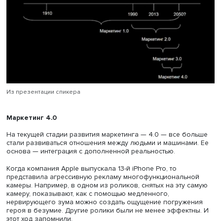
важно. Третий этап — персонализация, необходимость
работать с каждым конкретным человеком.
Модель 3.0 имеет неоспоримые преимущества как для
производителя, так и для потребителя. Главные из них
условно обозначить как цену, пакет и издержки.
— Есть ли у вас любимый бренд? — обратился Игорь К
к одной из слушательниц.
— Да, например лак Luxio, — ответила она.
— Что вы сделаете, если он поднимет цену на свой това
— Я продолжу им пользоваться, потому что меня устра
качество, — подумав, ответила девушка.
Что и требовалось доказать. Лояльного покупателя тру
оттолкнуть ростом цен.
Пакетное предложение «А+В по цене за 1,5» выгодно в
конечном итоге и продавцу, и потребителю. Издержки н
удержание лояльного клиента преимущественно невели