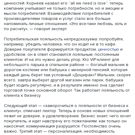
Коммуникационные подходы и стратегии в маркетинге
действительно эволюционируют вместе с изменением
общества: маркетинг также проходил и продолжает про
различные этапы становления, решая все новые задач
внедряя более тонкие инструменты.
Если посмотреть на этап 1.0 под кодовым названием «ре
классика», существовавший более века назад, то там
превалирует концепция монолога: есть продукт, и его н
брать.
В маркетинге 2.0 мы уже видим диалог с потребителем. 
представляет модель интеграции «360 градусов», когда
компания работает по всем направлениям, чтобы досту
до потенциального клиента. Например, сеть «Детский м
постоянно открывает новые магазины, в том числе в
регионах, и при этом также реализует свою продукцию
маркетплейсы, развивая сотрудничество с площадками 
Lamoda до Wildberries.
Этап маркетинга 3.0 появился после 2005 года в эру
ценностей. Корнеев назвал его “all we need is love”: теп
компании учитывают не только потребности, но и эмоци