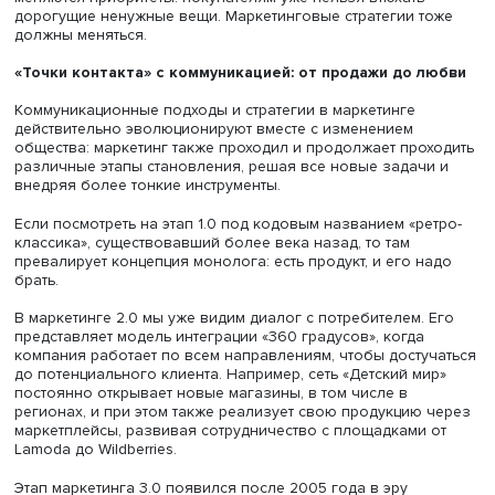
выстроенные коммуникации, что приводит к неэффекти
маркетинговых инструментов.
Сегодня мы живем в парадигме цифрового маркетинга:
появлением интернета и возможности сравнивать цены
качество товаров потребители стали более
информированными и требовательными, это вынуждает
компании улучшать свой сервис и предлагать покупате
более выгодные условия. Даже домашние приборы уж
связаны с интернетом и могут управляться голосовыми
командами. Игорь Корнеев признается, что у него само
голосовой помощник Алиса заведует котельной. Это
коммуникация М2М (Мachine-to-machine — межмашинно
взаимодействие).
С одной стороны, жизнь людей упрощается, с другой —
меняются приоритеты: покупателям уже нельзя втюхать
дорогущие ненужные вещи. Маркетинговые стратегии т
должны меняться.
«Точки контакта» с коммуникацией: от продажи до 