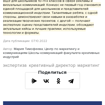
охватить все сегменты. В проекте Всероссийской переп
населения это были игровой ролик с актерами,
транслирующий семейные ценности, анимационный рол
приключениях Випина (символа-талисмана переписи) и
мультфильм о путешествии Випина в прошлое.
Без слаженной работы коллектива сделать все это был
проблематично. Поэтому каждый человек в команду
креативного директора подбирается особенно тщательн
ищут не только эйчары. О нем отдельно узнает и сам ди
у знакомых на рынке, спрашивает отзывы о работе и о
отношениях в коллективе. «Каждый член команды дол
быть в своем деле лучше, чем я», — делится Игорь Бойк
Этого не надо бояться, ведь только так проекты будут
выполнены на высочайшем уровне.
«
Реклам-Конструктор
» — конкурс Школы коммуникаций
ВШЭ для школьников 10–11-х классов в сфере рекламы 
визуальных коммуникаций. Конкурс не первый год стан
единой площадкой для школьников и представителей
коммуникационной индустрии. Талантливые ребята, с о
стороны, демонстрируют свои навыки в разработке и
реализации творческих проектов, с другой — получают