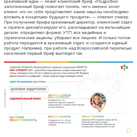
основу готового продукта должна лечь стратегия, нель
упускать из виду копирайт и трендвотчинг. Два самых
интересных, по мнению Игоря Бойко, момента — прода
презентация продукта клиенту. И конечно, директор
подразделения должен следить за климатом в коллекти
обязательно участвовать (и лучше побеждать) во
всевозможных фестивалях и премиях. Если пустить все 
самотек, получится картина, как на дальнем плане слай
Несмотря на весь объем задач, в основе всего — и да
креативной идеи — лежит клиентский бриф. «Подробно
заполненный бриф помогает понять, чего именно хоче
клиент, что он себе представляет, какие смыслы необх
вложить в концепцию будущего продукта», — отметил сп
При получении брифа креативный директор, клиентский
и стратеги декомпозируют его, раскладывают на мельч
детали, определяют формат, УТП, все медийные и
стратегические акценты, убирают все лишнее. И только
работа передается в креативный отдел, и создается ед
продукт. Например, при работе над Всероссийской пер
населения первый бриф выглядел так.