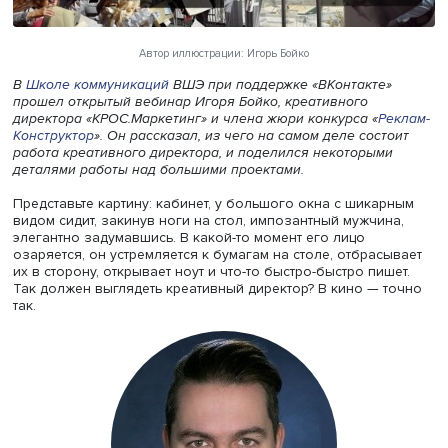
Автор иллюстрации: Игорь Бойко
В
Школе коммуникаций
ВШЭ при поддержке «ВКонтакте
прошел открытый вебинар Игоря Бойко, креативного
директора «КРОС.Маркетинг» и члена жюри конкурса «
Р
Конструктор
». Он рассказал, из чего на самом деле сост
работа креативного директора, и поделился некоторым
деталями работы над большими проектами.
Представьте картину: кабинет, у большого окна с шика
видом сидит, закинув ноги на стол, импозантный мужчи
элегантно задумавшись. В какой-то момент его лицо
озаряется, он устремляется к бумагам на столе, отбрас
их в сторону, открывает ноут и что-то быстро-быстро пиш
Так должен выглядеть креативный директор? В кино — 
так.