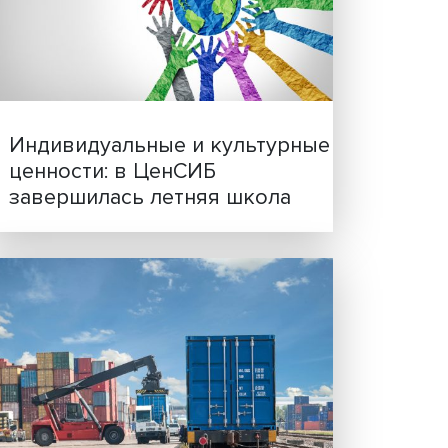
Иллюзия безопасности: 
кой
исследовали влияние ИИ
ологий
решения врачей
 и
мы,
елей
чения
ас
чения
В
Индивидуальные и культ