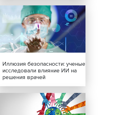
Новые инвестиции: подд
ороны
семей становится частью
ство.
бизнес-стратегий
ности
т быть
го
х