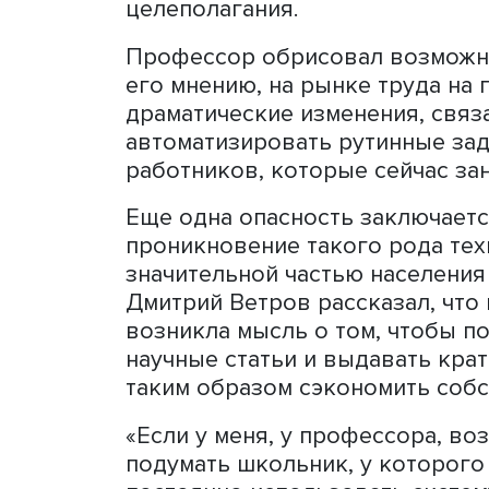
консолидации, вызывающ
Уже сейчас существуют м
на уровне человека и зач
произвела в обществе эф
Дмитрий Ветров. Большие
неограниченные возможно
когнитивных задач, рево
агрегация коллективных з
технология позволяет исп
математические и инжене
При этом БЯМ имеет ряд о
забывают: например, несп
целеполагания.