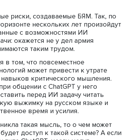
ие непонятные программистам эффек
одели ИИ, способные оперировать я
астую неотличимые от него. Модель C
фект разорвавшейся бомбы, напомни
 языковые модели (БЯМ) дают челове
сти: автоматизация ряда рутинных
люционный информационный поиск,
наний человечества. Кроме того, эта
ользовать в исследованиях ИИ не то
рные подходы.
граничений, о которых уже сейчас мн
особность к эмпатии и отсутствие