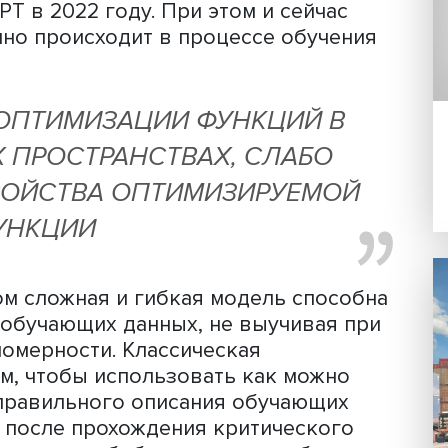
 промышленную революцию, полагает
м на пороге очередной технологичес
распространением и внедрением техн
а, которые поделят нашу жизнь на до
азвал «На пути к сильному ИИ: пробле
ателям условные вехи развития мод
классических моделей машинного обу
ChatGPT в 2022 году. При этом и сейч
то именно происходит в процессе обу
АЧИ ОПТИМИЗАЦИИ ФУНКЦИЙ 