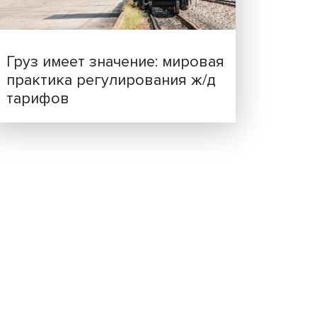
О
ценности: в ЦенСИБ
ОЙ
завершилась летняя шко
собна
я при
но
их
ого
ость
ак
ки на
Груз имеет значение: мир