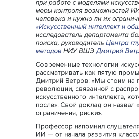
Дмитрий Ветр
Утрата человеком критиче
ИИ — риски, о которых гов
Сейчас активно обсуждает
при работе с моделями иск
меры контроля возможнос
человека и нужно ли их ог
«Искусственный интеллект
исследователь департаме
поиска, руководитель
Цент
методов
НИУ ВШЭ
Дмитри
Современные технологии 