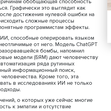
НЫХ ПРОСТРАНСТВАХ, СЛАБ
БЕ СВОЙСТВА ОПТИМИЗИРУЕМ
ФУНКЦИИ
слишком сложная и гибкая модель спо
набор обучающих данных, не выучива
закономерности. Классическая
 в том, чтобы использовать как мож
 для правильного описания обучающ
Однако после прохождения критическ
им-то причинам обобщающая способн
учшаться. Графически это выглядит к
даже после достижения нулевой ошиб
гут происходить сложные процессы