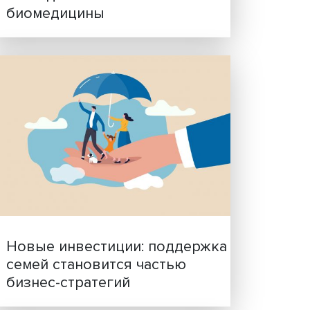
Гены, иммунитет и органо
ученые представили нов
исследования в области
биомедицины