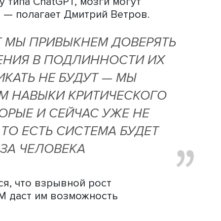
можные риски, создаваемые БЯМ. Так
да на горизонте нескольких лет прои
, связанные с возможностями ИИ
е задачи: окажется не у дел армия
ас занимаются таким трудом.
чается в том, что повсеместное
а технологий может привести к утра
еления навыков критического мышлен
, что при общении с ChatGPT у него
обы поставить перед ИИ задачу читат
ь краткую выжимку на русском языке
 собственное время и усилия.
а, возникла такая мысль, то о чем мо
рого будет доступ к такой системе? 