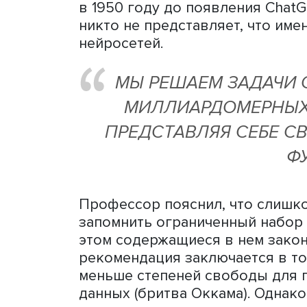
рассматривать как пятую
Дмитрий Ветров: «Мы стои
революции, связанной с 
искусственного интеллект
после». Свой доклад он н
ограничения, риски».
Профессор напомнил слуш
ИИ — от начала развития 
в 1950 году до появления 
никто не представляет, ч
нейросетей.
МЫ РЕШАЕМ ЗАД