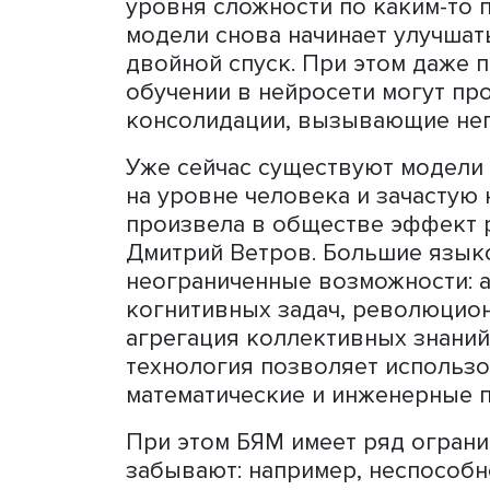
МИЛЛИАРДОМЕР
ПРЕДСТАВЛЯЯ СЕ
Профессор пояснил, что 
запомнить ограниченный 
этом содержащиеся в нем 
рекомендация заключается
меньше степеней свободы
данных (бритва Оккама). 
уровня сложности по как
модели снова начинает ул
двойной спуск. При этом 
обучении в нейросети мо