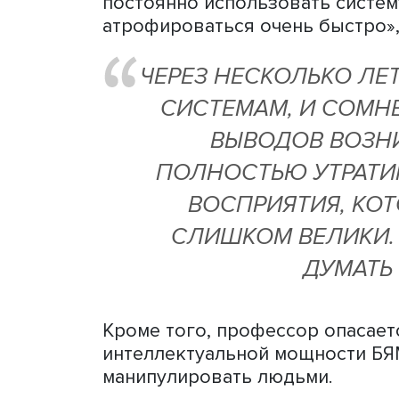
Профессор обрисовал воз
его мнению, на рынке тру
драматические изменения
автоматизировать рутинны
работников, которые сейч
Еще одна опасность заклю
проникновение такого род
значительной частью нас
Дмитрий Ветров рассказал
возникла мысль о том, чт
научные статьи и выдават
таким образом сэкономить
«Если у меня, у профессор
подумать школьник, у кото