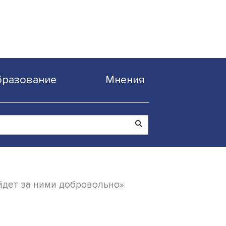
Образование
Мнен
овечество пойдет за ними добровольно»