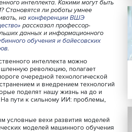
ов, фото: Высшая школа экономики
ского мышления и манипуляции со ст
орит все научное и экспертное сообще
ся необходимость протокола безопас
усственного интеллекта. Какими могу
тей ИИ?
Становятся ли роботы умнее
раничивать, на
конференции ВШЭ
 и общество»
рассказал профессор-
нта больших данных и информационно
ра глубинного обучения и байесовски
й Ветров
.
искусственного интеллекта можно