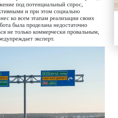
: частный владелец строит инфраструкту
ретьим лицам. Третий: бизнес не владеет
 от прибыли. Четвертый: коммерческая
а этапе строительства. Пятый: бизнес
 государственных органов, не вмешиваясь
о, как правило, не получает прибыли, и 
циативы и на выплаты частным фирмам н
источники финансирования, но и методы
ыми проектами. Государственные компа
ии крупных проектов осмысленно: они п
предложение под потенциальный спрос,
и эффективными и при этом социально
ая бизнес ко всем этапам реализации св
кая работа была проделана недостаточно