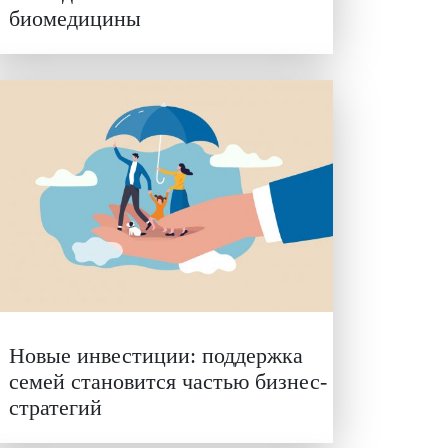
Гены, иммунитет и органо
ученые представили новые
исследования в области
биомедицины