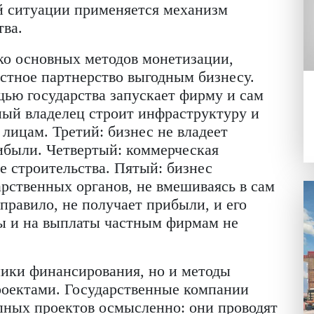
ть популярность внутренний туризм, что
во новых объектов, отметил Глеб Конюш
роблема масштабных инфраструктурных
 У госструктур недостаточно свободных
трого строительства подобных объектов, 
срок окупаемости при относительно низ
иятий, где упор делается на социальную
из этой ситуации применяется механизм
тнерства.
сколько основных методов монетизации
нно-частное партнерство выгодным бизн
 помощью государства запускает фирму 