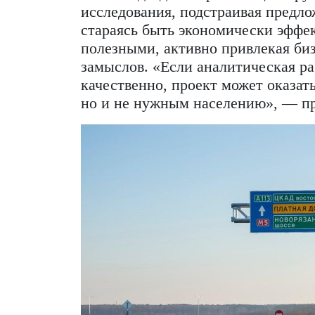
потом ею управляет. Второй
может сдавать ее в аренду т
объектом, но получает долю
компания участвует только н
выступает в роли кредитора
проект. При этом государств
затраты на реализацию ини
окупаются, добавил эксперт.
Сейчас меняются не только 
работы над социально важн
стали подходить к реализац
исследования, подстраивая 
стараясь быть экономическ
полезными, активно привлек
замыслов. «Если аналитичес