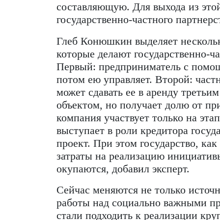
из-за пандемии стал набира
активизировало строительст
открывая семинар.
По его словам, основная п
проектов — их дороговизна.
средств для массового и быс
бизнес отпугивает длинный 
итоговой доходности предпр
составляющую. Для выхода 
государственно-частного пар
Глеб Конюшкин выделяет не
которые делают государстве
Первый: предприниматель с