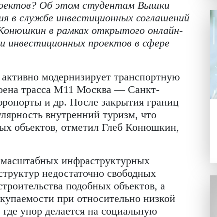
менные аэропорты, автомобильные и же
инансирования наиболее эффективны дл
ных проектов? Об этом студентам Выш
равления в службе инвестиционных согл
 Глеб Конюшкин
в рамках открытого он
лизации инвестиционных проектов в сфе
Россия активно модернизирует транспор
 построена трасса М11 Москва — Санкт-
вые аэропорты и др. После закрытия гр