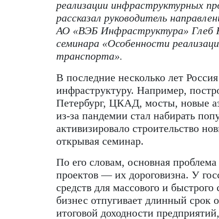
Как в России строят совре
дороги? Какие механизмы ф
реализации инфраструктур
рассказал руководитель нап
АО «ВЭБ Инфраструк
тура»
семинара
«Особенности реа
транспорта».
В последние несколько лет 
инфраструктуру. Например,
Петербург, ЦКАД, мосты, но