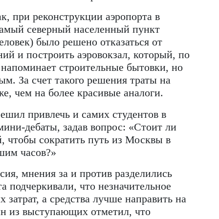
во трассы на западе страны, продолжил
еления и его невысокой покупательной
уманная как платная, оказалась не
тельству региона (эксперт не стал уточня
елать ее полностью бесплатной. Бюджет
не только обслуживать трассу, но и