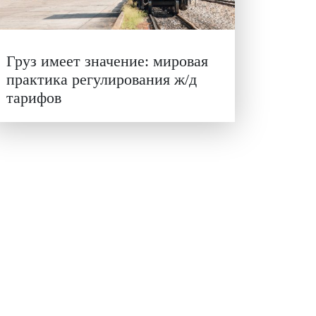
ру и
ценности: в ЦенСИБ
завершилась летняя школа
 в сам
его
е
нии
роводят
оих
Груз имеет значение: миро