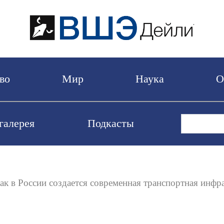
бщество
Мир
Наука
Видеогалерея
Подкасты
лиона: как в России создается современная тра