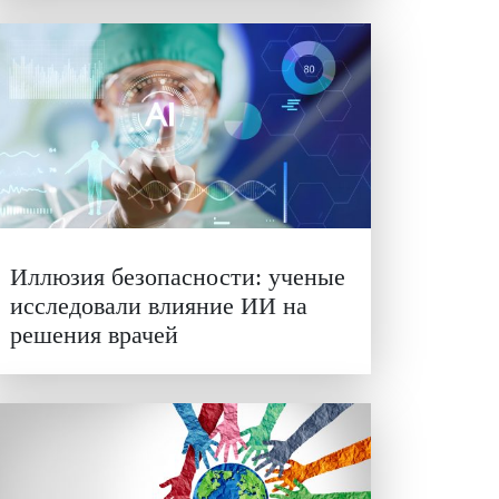
Новые инвестиции: поддер
семей становится частью б
лезные
стратегий
я
ки
ашений
лайн-
ре
тную
аниц