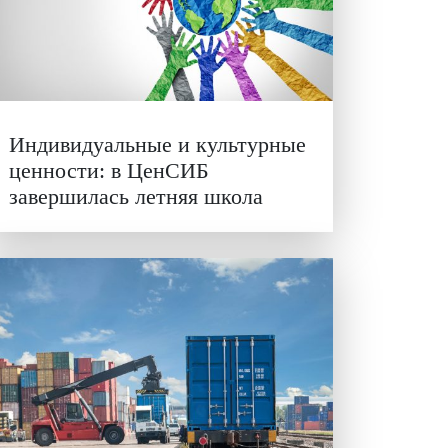
Иллюзия безопасности: уч
кин,
исследовали влияние ИИ н
решения врачей
а
кой
,
есу.
и сам
Индивидуальные и культур