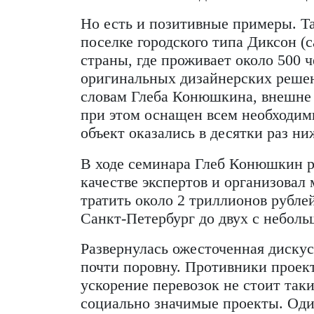
Фото: Tskad.ru
Яркий пример — строительст
Из-за низкой плотности нас
способности автодорога, зад
востребована. В итоге прави
какого именно) пришлось сд
субъекта теперь приходится 