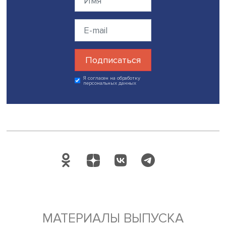
ограничить применение механизма рамками одного рег
— полагает Олег Смирнов.
Фото: iStock
Дата публикации: 04.05.2022
Автор:
Марина Полякова
экспертиза
городское развитие
разрастание городов
Поделиться
Будь всегда в курсе !