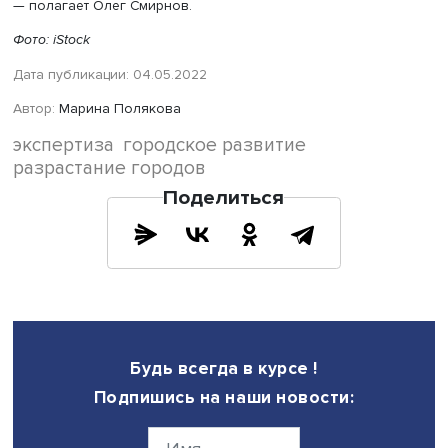
кв. м ИЖС выполнено уже 18 млн, то есть половина год
плана за три зимних месяца. Это указывает на то, что и
процесс оформления жилья в рамках дачной амнистии,
подчеркивает эксперт. Поэтому, говоря о заселении, н
оценивать только многоквартирные дома, которых в эти
млн кв. м меньше половины, причем 20% из них еще не
заселены, резюмирует Вадим Василец.
По мнению старшего инспектора Счетной палаты РФ Ол
Смирнова, ситуацию сжатия одних и разрастание други
городов провоцирует само государство — в частности,
механизмом льготной ипотеки. Согласно исследованию
ведомства, люди очень часто используют его, чтобы уе
своего региона. В частности, такая проблема очень ос
стоит в Мурманской и Магаданской областях, Камчатск
крае, Республике Тыва, Чеченской Республике и Якутии
Именно для этих регионов характерна проблема сжатия
«Люди переезжают ближе к центру России и напрямую
участвуют в проблеме разрастания городов. Льготная
ипотека — хороший механизм, но используется не гибко
следствие его реализации не совсем соответствует гла
цели — обеспечить семьи жильем. Возможно, стоит