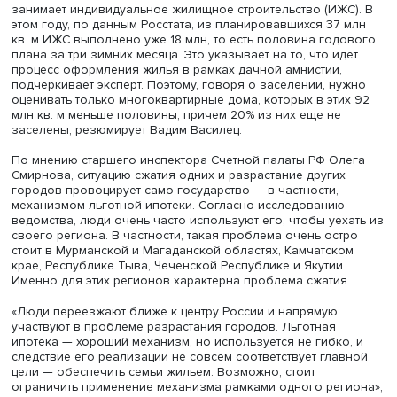
то есть 100–120 крупнейших, отметил ведущий научный
сотрудник
Института демографии им. А.Г. Вишневского
Н
ВШЭ
Никита Мкртчян
. Это две агломерации — Москва и 
Петербург — и миллионники. Все остальные, напротив,
сжимаются. При этом генпланы всех этих городов
предполагают устойчивый рост количества населения.
«Все хотят, чтобы население росло, потому что не
представляют развитие в иной парадигме. А между тем
население России стабильно снижается, миграция
способствует его концентрации в очень небольшом чи
точек, а всем остальным, увы, нужно управляемое сжати
мне кажется более важным, чем проблема разрастающ
городов», — убежден эксперт.
Замначальника инспекции по контролю за ходом
реформирования и модернизации ЖКХ Счетной палаты
Вадим Василец обратил внимание на реальное количес
домов многоэтажной застройки. В прошлом году сооб
о рекордном количестве построенных домов — 92 млн к
Однако больше половины этого количества — 49 млн к
занимает индивидуальное жилищное строительство (ИЖ
этом году, по данным Росстата, из планировавшихся 37