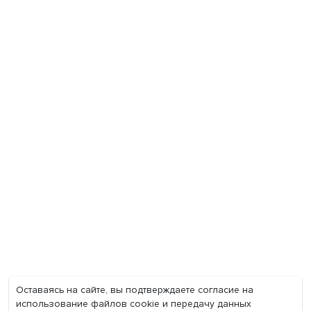
Экономика
Общество
Мир
Наука
Образование
Мнения
Фотогалерея
Видеогалерея
Подкасты
О нас
Контакты