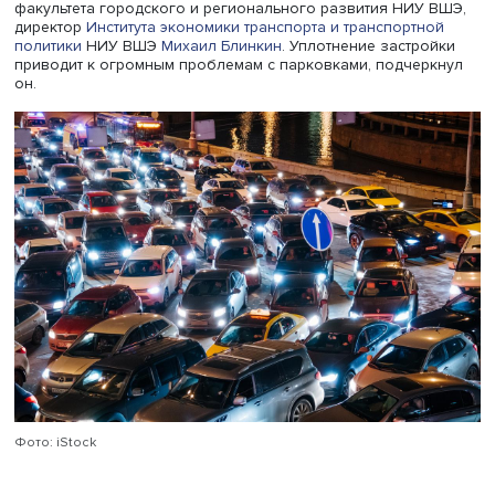
увеличение предложения жилья не делает его доступн
Напротив, высокие темпы строительства связаны с рос
цен», — подчеркнул Андрей Головин. При этом возникае
острая транспортная проблема. По мере удаления жил
домов от городских центров, где, как правило, больше 
рабочих мест и наиболее комфортная система
общественного транспорта, снижение цен на жилье
компенсируется увеличением расходов на транспорт.
О транспортной проблеме говорил и научный руководи
факультета городского и регионального развития НИУ
директор
Института экономики транспорта и транспортн
политики
НИУ ВШЭ
Михаил Блинкин
. Уплотнение застр
приводит к огромным проблемам с парковками, подчер
он.