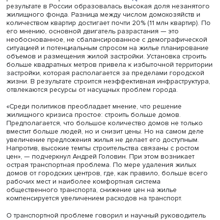
применяемая в большинстве городов, ведет к разраст
застройки и росту издержек на содержание инфраструк
За последние 30 лет жилищный фонд вырос на 30–40%
численность населения сократилась, отметил один из а
доклада, научный сотрудник факультета городского и
регионального развития НИУ ВШЭ
Андрей Головин
. В
результате в России образовалась высокая доля неза
жилищного фонда. Разница между числом домохозяйст
количеством квартир достигает почти 20% (11 млн кварти
его мнению, основной двигатель разрастания — это
необоснованное, не сбалансированное с демографич
ситуацией и потенциальным спросом на жилье планиро
объемов и размещения жилой застройки. Установка ст
больше квадратных метров привела к избыточной терр
застройки, которая располагается за пределами город
жизни. В результате строится неэффективная инфрастру
отвлекаются ресурсы от насущных проблем города.
«Среди политиков преобладает мнение, что решение
жилищного кризиса простое: строить больше домов.
Предполагается, что большое количество домов не то
вместит больше людей, но и снизит цены. Но на самом 