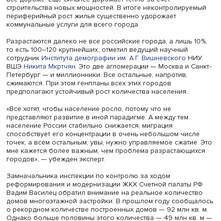
Профессор факультета городского и регионального ра
НИУ ВШЭ
Сергей Сиваев
обратил внимание на другую
проблему — разрастание коммунальной инфраструктур
«Большинство наших городов — перевертыши с точки 
плотности населения: очень мало заселена центральная
и высокая плотность на периферии. В мире, как правил
наоборот. В результате разрастается сеть коммунально
инфраструктуры, и чем она больше, тем больше издерж
связанные с предоставлением коммунальных услуг. Вы
потребление коммунальных услуг на окраинах города
приводит к их подорожанию», — рассказал он. По слов
эксперта, за последние 20 лет объем продаж воды
российскими водоканалами сократился в среднем в два
в том числе в крупных городах. Это связано с
использованием приборов учета и более качественно
сантехники. Если продается меньше, но при этом созда
новые километры сетей, удельный кубометр воды стано
все дороже. Еще сильнее дорожает тепло за счет
строительства новых мощностей. В итоге неконтролиру
периферийный рост жилья существенно удорожает
коммунальные услуги для всего города.
Разрастаются далеко не все российские города, а лишь