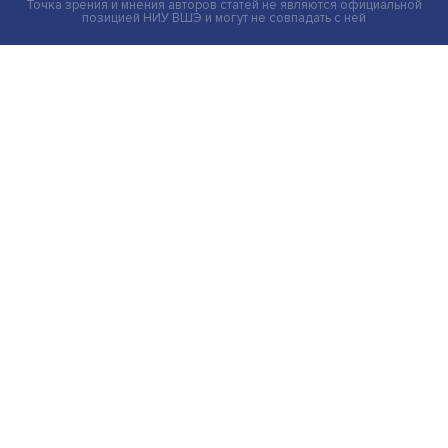
Груз имеет значение: мировая практика регулировани
тарифов