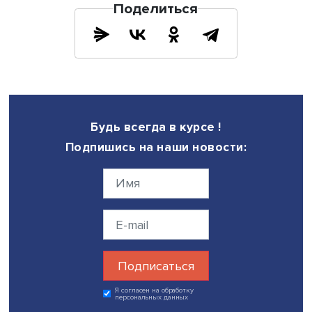
Спикер делает акцент на том, что «система IFORA работа
большим количеством разных визуализаций, это не то
семантические карты, но и, например, тренд-карты».
«Тренд-карты используются для выявления и классифи
трендов. Визуализации позволяют определить зрелые 
зарождающиеся тренды и проследить динамику развит
технологического направления, — пояснила Мария Ант
— Карты формируются при помощи расчетов индикатор
значимости и динамичности и предусматривают группи
тематик по четырем квадрантам».
Тренд-карты необходимо рассматривать вместе с
семантическими картами, так как построение осуществл
на основе общего массива данных, то есть одного наб
тематик.
«В перспективе мы планируем, что на трех языках будут
строиться и тренд-карты, пока что на трех языках строят
только семантические карты», — добавила эксперт.
Дата публикации: 30.10.2023