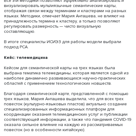
подходов в машинном обучении для снижения размерн
описания взаимодействия между элементами графа.
Вторая методика — РСА — основывается на статистичес
процедуре уменьшения размерности. Она использует а
главных компонент для нахождения линейно
некоррелированных переменных, которые затем
используются для иерархической кластеризации.
Третья методика — T-SNE — является одним из самых
продвинутых инструментов стохастического вложения
соседей (имеется в виду алгоритм нелинейного снижен
размерности, стохастическое моделирование использу
для анализа и прогнозирования случайных событий). 
позволяет снизить размерность данных и визуализиров
в пространстве меньшей размерности.
Все эти методики позволяют эффективно анализироват
визуализировать мультиязычные семантические карты,
отображая связи между терминами и кластерами на ра
языках. Методики, отмечает Мария Анташева, не влияют
принадлежность термина к кластеру, а только позволяю
регулировать размерность — чисто визуальную