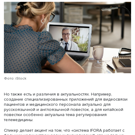
составляющую.
В итоге специалисты ИСИЭЗ для работы модели выбра
подход PCA.
Кейс: телемедицина
Кейсом для семантической карты на трех языках была
выбрана тематика телемедицины, которая является одн
наиболее динамично развивающихся научно-практиче
областей с применением технологических новшеств.
Благодаря семантической карте, представленной с по
трех языков, Мария Анташева выделила, что для всех т
повесток (культурно-языковых пластов) актуально созд
специализированных информационных платформ для
координации оказания телемедицинских услуг и публи
соответствующей информации, а также что пандемия CO
оказала сильное влияние на каждую из рассматривае
повесток (но в особенности китайскую).