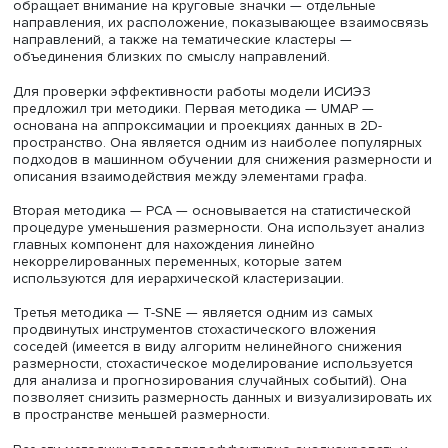
Семантическая карта для iFORA
Семантическая карта — это компактное визуальное
представление, которое позволяет судить о ключевых
трендах в рассматриваемой области. Благодаря
мультиязычным моделям обработки текстов, разработа
усовершенствованным iFORA, теперь можно создавать
семантические карты на трех языках одновременно. Эт
позволяет объединить ключевые термины в одну
визуализацию с кластерами.
При работе с семантической картой аналитик прежде в
обращает внимание на круговые значки — отдельные
направления, их расположение, показывающее взаимо
направлений, а также на тематические кластеры —
объединения близких по смыслу направлений.
Для проверки эффективности работы модели ИСИЭЗ
предложил три методики. Первая методика — UMAP —
основана на аппроксимации и проекциях данных в 2D-
пространство. Она является одним из наиболее попул