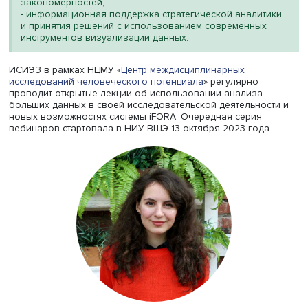
К возможностям системы относятся:
- извлечение узкоспециализированных сведений из
обширных библиотек разнородных документов;
- быстрая систематизация разрозненных данных в
едином удобном представлении;
- определение трендов, рынков, технологий, событий
организаций, ключевых лиц, неявных связей и
закономерностей;
- информационная поддержка стратегической аналит
и принятия решений с использованием современных
инструментов визуализации данных.
ИСИЭЗ в рамках НЦМУ «
Центр междисциплинарных
исследований человеческого потенциала
» регулярно
проводит открытые лекции об использовании анализа
больших данных в своей исследовательской деятельно
новых возможностях системы iFORA. Очередная серия
вебинаров стартовала в НИУ ВШЭ 13 октября 2023 года