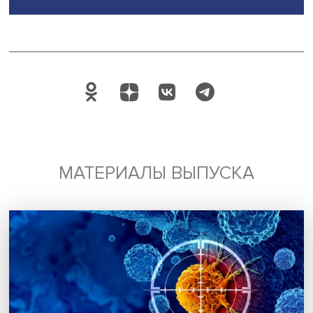
Автор:
стажер-исследователь Проектно-учебной лабор
экономической журналистики НИУ ВШЭ Александра Гур
анализ больших данных
iFora
НЦМУ
Поделиться
Будь всегда в курсе !
Подпишись на наши новости: