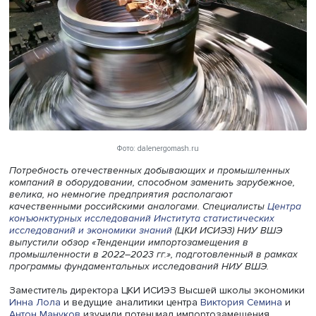
Фото: dalenergomash.ru
Потребность отечественных добывающих и промышлен
компаний в оборудовании, способном заменить зарубеж
велика, но немногие предприятия располагают
качественными российскими аналогами. Специалисты
Ц
конъюнктурных исследований
Института статистических
исследований и экономики знаний
(ЦКИ ИСИЭЗ) НИУ В