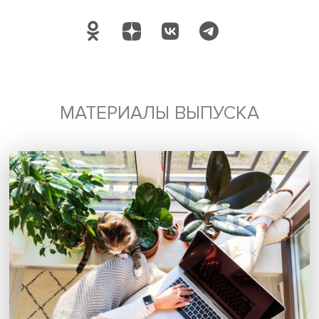
Дата публикации: 26.06.2023
Автор:
Павел Аптекарь
импортозамещение
кадры
программа фундаментальных исследова
НИУ ВШЭ
Поделиться
Будь всегда в курсе !
Подпишись на наши новости: