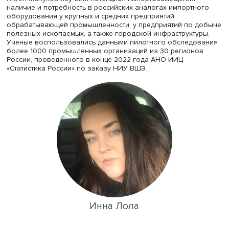
выпустили обзор «Тенденции импортозамещения в
промышленности в 2022–2023 гг.», подготовленный в р
программы фундаментальных исследований НИУ ВШЭ.
Заместитель директора ЦКИ ИСИЭЗ Высшей школы эко
Инна Лола
и ведущие аналитики центра
Виктория Семи
Антон Мануков
изучили потенциал импортозамещения,
наличие и потребность в российских аналогах импортн
оборудования у крупных и средних предприятий
обрабатывающей промышленности, у предприятий по 
полезных ископаемых, а также городской инфраструкту
Ученые воспользовались данными пилотного обследо
более 1000 промышленных организаций из 30 регион
России, проведенного в конце 2022 года АНО ИИЦ
«Статистика России» по заказу НИУ ВШЭ.