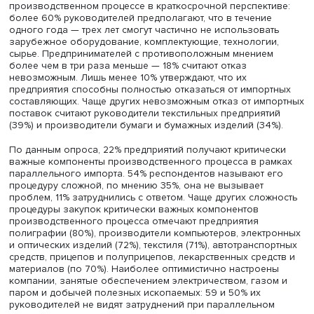
При этом за последние пять лет оборудование на росс
промышленных предприятиях примерно одинаково
обновлялось за счет как отечественных, так и зарубеж
поставок: 22% компаний нарастили долю российского
оборудования и 20% — зарубежного, причем 5% предп
закупали импорт на вторичном рынке. Наиболее быстр
рост (от 31 до 33%) доли нового импортного оборудов
происходил в обрабатывающем сегменте — на предприя
производящих лекарственные средства и материалы,
резиновые и пластмассовые изделия, а также машины 
оборудование.
Наибольшее обновление за счет отечественного
оборудования (от 27 до 30%) произошло в производст
транспортных средств и оборудования, неметаллическ
неминеральной продукции и одежды.
Эксперты ЦКИ ИСИЭЗ отмечают, что в конце 2022-го — 
2023 года зависимость промышленности от использов
импортного оборудования оставалась весьма значител
18% руководителей отмечали крайне высокую зависимо
47% — высокую, низкой ее назвали 32% менеджеров. В
добывающей отрасли чаще о высокой зависимости