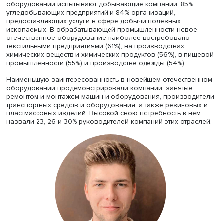
Виктория Семина
Обследование подтвердило: промышленным предприя
необходимо новое отечественное оборудование, не
уступающее по качеству зарубежным аналогам. 45%
руководителей производств отмечают высокую потребн
российском оборудовании, сопоставимом с зарубежны
— среднюю и лишь 10% не нуждаются в нем. Наибольш
потребность в конкурентоспособном отечественном
оборудовании испытывают добывающие компании: 85
угледобывающих предприятий и 84% организаций,