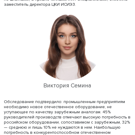
задачи формирования технологического суверенитета
промышленности необходимы не просто квалифициро
менеджеры и рабочие, умеющие хорошо создавать
промышленное производство старого образца, а люди
новыми промышленно-ориентированными компетенция
обладающие навыками иного типа, соответствующего
масштабу преобразований четвертой промышленной
революции и цифровой эпохи.
По результатам этого же опроса, на недостаток
квалифицированных рабочих, недостаток ИКТ-специалис
также на низкий уровень цифровой грамотности специа
в части их недостаточного опыта внедрения технологий
компетенций в сфере ИКТ в 2022 году указывали 28, 22
промышленных производств соответственно. Сложные
цифровые решения, по данным обследования, реализу
не штатными, а привлеченными ИКТ-специалистами, отм
заместитель директора ЦКИ ИСИЭЗ.