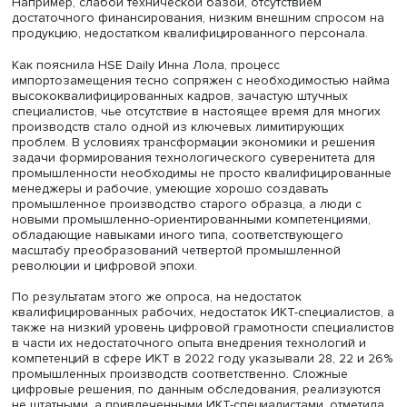
оборудования (35%), резиновых и пластмассовых изде
(34%) и автотранспортных средств, прицепов и полупри
(33%). Наиболее слабыми свои возможности считают
компании, занятые обеспечением электроэнергией, газ
водой, угледобывающие предприятия, организации по
ремонту и монтажу машин и оборудования, а также
предоставляющие услуги в области добычи полезных
ископаемых, — среди них высоким свой потенциал наз
лишь 5,7,8 и 9% предприятий соответственно.
Низкая оценка перспектив импортозамещения в отдел
отраслях промышленности, по мнению Инны Лолы,
обусловлена спецификой конкретного производства.
Например, слабой технической базой, отсутствием
достаточного финансирования, низким внешним спрос
продукцию, недостатком квалифицированного персона
Как пояснила HSE Daily Инна Лола, процесс
импортозамещения тесно сопряжен с необходимостью
высококвалифицированных кадров, зачастую штучных
специалистов, чье отсутствие в настоящее время для м
производств стало одной из ключевых лимитирующих
проблем. В условиях трансформации экономики и реш