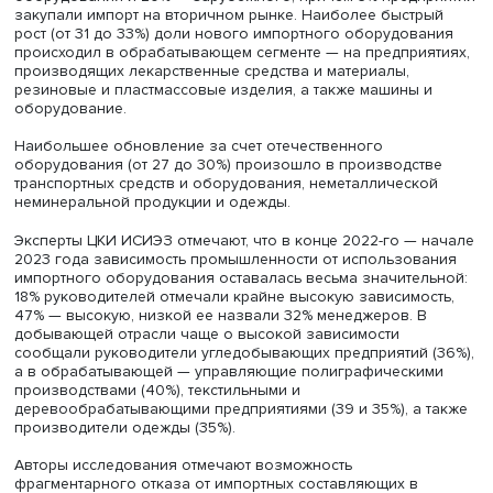
Антон Мануков
Авторы обзора отмечают, что повышенная потребность
конкурентоспособном отечественном оборудовании п
удовлетворяется недостаточно: им располагают 25%
промышленных предприятий. Наилучшая ситуация — в 
добычи нефти и природного газа, где его доля составл
90%. В обрабатывающей промышленности о наличии
сопоставимого с зарубежным нового отечественного
оборудования чаще говорили руководители предприят
производству химических веществ и химических проду
35%, транспортных средств и оборудования — 30%.
Минимальная доля отечественного оборудования отме
производителей текстиля, мебели, лекарственных средс
материалов, а также автотранспорта (6, 9 и по 11%
соответственно).