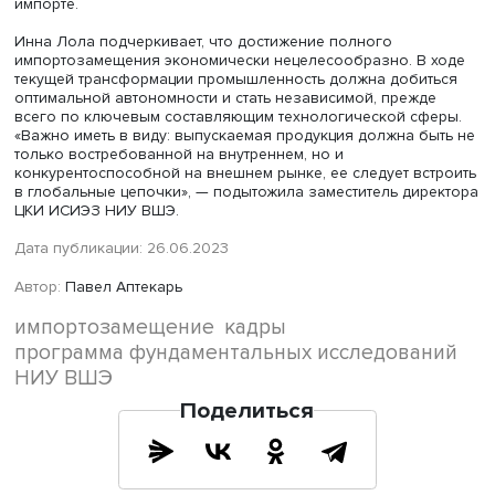
сообщали руководители угледобывающих предприятий 
а в обрабатывающей — управляющие полиграфически
производствами (40%), текстильными и
деревообрабатывающими предприятиями (39 и 35%), а 
производители одежды (35%).
Авторы исследования отмечают возможность
фрагментарного отказа от импортных составляющих в
производственном процессе в краткосрочной перспект
более 60% руководителей предполагают, что в течение
одного года — трех лет смогут частично не использова
зарубежное оборудование, комплектующие, технологи
сырье. Предпринимателей с противоположным мнение
более чем в три раза меньше — 18% считают отказ
невозможным. Лишь менее 10% утверждают, что их
предприятия способны полностью отказаться от импор
составляющих. Чаще других невозможным отказ от имп
поставок считают руководители текстильных предприят
(39%) и производители бумаги и бумажных изделий (34%
По данным опроса, 22% предприятий получают критиче
важные компоненты производственного процесса в ра
параллельного импорта. 54% респондентов называют е