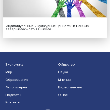
Гены, иммунитет и органоиды: ученые представили но
исследования в области биомедицины