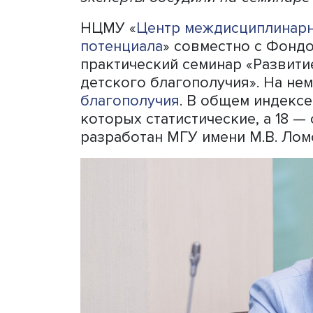
Ученые давно пытаются из
том, какие именно аспект
учтены, остается дискусси
на детей 4,9% ВВП, полови
материальное положение к
оценки выглядят достаточ
эксперты обсудили на сем
НЦМУ «
Центр междисципл
потенциала
» совместно с
практический семинар «Ра
детского благополучия». 
благополучия
. В общем ин
которых статистические, 
разработан МГУ имени М.В