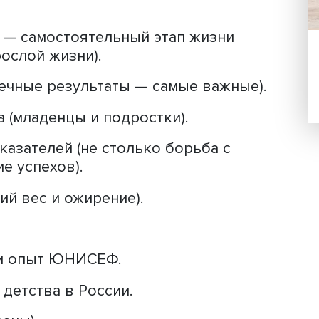
омики
одонаселения экономического факу
ва Ирина Калабихина
рассказала о си
и использованы в работе.
декс строится на 12 главных принципа
нка (не государства и даже не семьи).
детство — самостоятельный этап жизни
 к взрослой жизни).