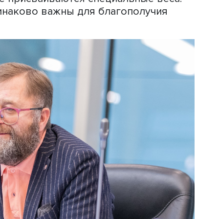
зных результатов повышения благопол
зовательные навыки, бюджетные ресу
тели среды жизнедеятельности ребен
илища, тип семьи, наличие работы у
редлагаемая система индексов и
мерить детское благополучие с разн
ни благополучия ребенка. Кроме того,
лагополучие детей в регионе, в
 сравнить благополучие в субъекте со
ми и в динамике.
ита по доменам (сторонам благополу
льшее число показателей имеют домен
 развитие ребенка, но при итоговом