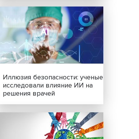
рос о
быть
тило
Новые инвестиции: подд
семей становится частью
тивные
бизнес-стратегий
чие
о
о-
ению
ого
7 из
индекс
ХиГС.