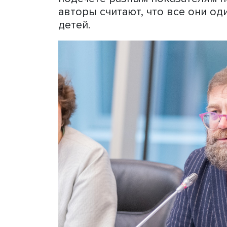
12. Модульность: учет ра
ребенка (здоровье, обра
например пособия, показа
например состояние его ж
родителей).
По мнению профессора, п
субиндексов позволяет из
сторон, видеть разные гра
помощью можно оценить б
муниципалитете, в школе;
среднероссийскими данны
Система субиндексов разб
детей) и результатам. Бо
определяющие здоровье и