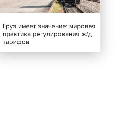
ценности: в ЦенСИБ
завершилась летняя шко
льтета
стеме
х:
Груз имеет значение: мир