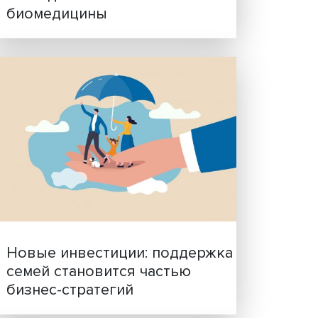
Гены, иммунитет и органо
ученые представили нов
исследования в области
биомедицины