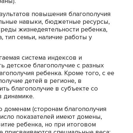
м (конечные результаты — самые важн
 цикла (младенцы и подростки).
ых показателей (не столько борьба с
ижение успехов).
(низкий вес и ожирение).
бенка и опыт ЮНИСЕФ.
летия детства в России.
ы, страны).