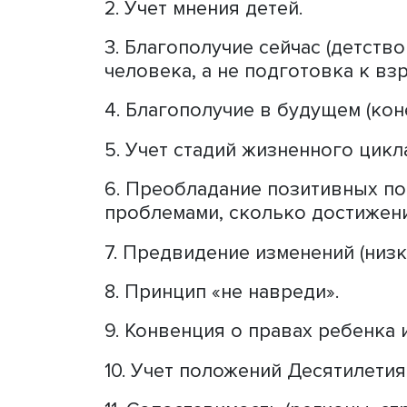
Ирина Калабихина, фото: Высшая школа экон
Заведующая кафедрой нар
МГУ имени М.В. Ломоносо
субиндексов, которые был
По словам профессора, ин
1. Фокус на интересах ребе
2. Учет мнения детей.
3. Благополучие сейчас (
человека, а не подготовка