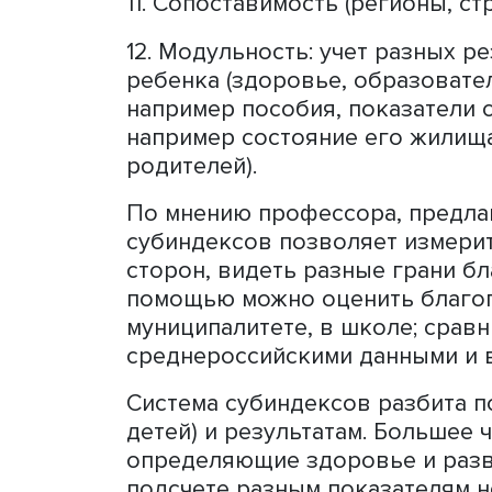
4. Благополучие в будуще
5. Учет стадий жизненного
6. Преобладание позитивн
проблемами, сколько дост
7. Предвидение изменений 
8. Принцип «не навреди».
9. Конвенция о правах ре
10. Учет положений Десяти
11. Сопоставимость (регион