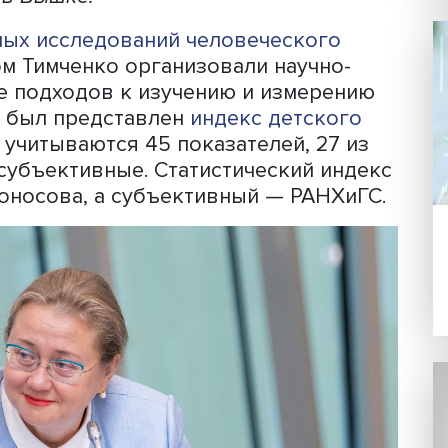
мерить детское благополучие, но воп
ы этого многомерного понятия должны 
онным. Государство в 2022 году потра
на семей с детьми оценили свое
ак благополучное. Но многие субъек
но пессимистично. Детское благополу
инаре в Вышке.
инарных исследований человеческог
 Фондом Тимченко организовали научн
звитие подходов к изучению и измер
На нем был представлен
индекс детск
дексе учитываются 45 показателей, 2
а 18 — субъективные. Статистический 
. Ломоносова, а субъективный — РАН