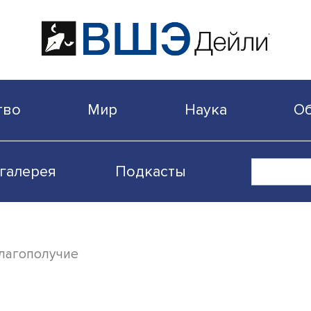
бщество
Мир
Наука
Видеогалерея
Подкасты
ское благополучие