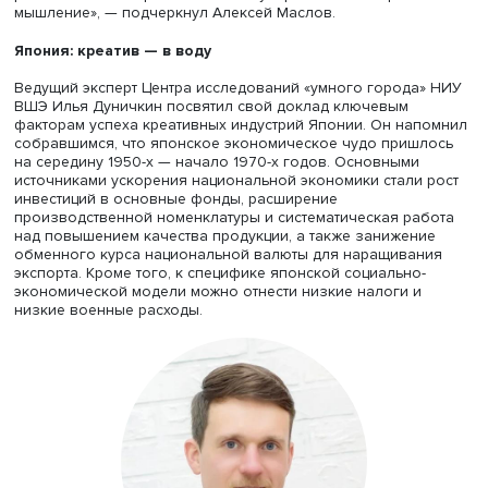
Фото: iStock
По словам Алексея Маслова, многие интересные идеи
«просто задохнулись бы», если бы не три составляющи
успеха: организация экономической поддержки,
дружественно настроенный рынок и готовность к кооп
и коллаборации с иностранцами. Китай принимает их с
готовностью и готов им платить. Правда, при этом выдв
довольно жесткие условия контроля. В этом и заключа
особенность китайского мышления и китайской эконом
«Неважно, что вы изобретаете и какие у вас идеи. Важн
какой креативной среде вы работаете и насколько поз