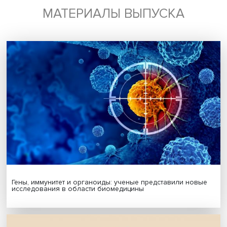
политика» проводится в рамках Десятилетия науки и
технологий в России и деятельности Научного центра
мирового уровня «
Центр междисциплинарных исследов
человеческого потенциала
».
Дата публикации: 29.11.2022
Автор:
Марина Полякова
исследования и аналитика
креативные индустрии
Поделиться
Будь всегда в курсе !