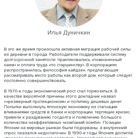
рынок готов воспринимать и стимулировать ваше креат
мышление», — подчеркнул Алексей Маслов.
Япония: креатив — в воду
Ведущий эксперт Центра исследований «умного города
ВШЭ Илья Дуничкин посвятил свой доклад ключевым
факторам успеха креативных индустрий Японии. Он на
собравшимся, что японское экономическое чудо приш
на середину 1950-х — начало 1970-х годов. Основными
источниками ускорения национальной экономики стали
инвестиций в основные фонды, расширение
производственной номенклатуры и систематическая ра
над повышением качества продукции, а также занижен
обменного курса национальной валюты для наращива
экспорта. Кроме того, к специфике японской социально
экономической модели можно отнести низкие налоги и
низкие военные расходы.