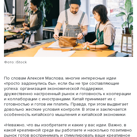
капитализацией 140 млрд долларов. В этом списке такж
компании, создавшие платформу онлайн-образования 
виртуальной реальностью, производитель дронов и мо
одежды.
Секрет такого прорыва в том, что правительство, стрем
воспитать абсолютно новое мышление у молодежи, со
для стартаперов уникальные условия: их освобождают 
налогов, легко дают целевые кредиты и оберегают от
поглощения крупными корпорациями. Стартапы в Китае
максимально поддерживают государство, инвесторы и
общество в целом. Практика показывает, что из десяти
стартапов семь не сумеют ничего достичь и погибнут, н
оставшиеся три с лихвой покроют все затраты инвестор