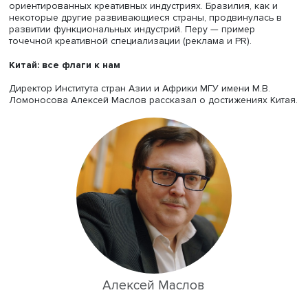
страны по 24 показателям, для чего использовалось б
40 независимых международных источников информац
Рассматривались такие сферы деятельности, как мода, к
игровая индустрия, реклама и пиар, архитектура,
промышленный дизайн, искусство и культура, литератур
звукозапись и исполнительские искусства.
В результате удалось выделить семь стран — мегалидер
уровню развития креативных индустрий: США,
Великобритания, Германия, Китай, Франция, Япония и Ит
Большинство из них имеют диверсифицированный
креативный сектор, но есть и специализированные. Нап
Япония развивается на базе исторических традиций и
современных технологий. Китай — явный лидер в визуа
ориентированных креативных индустриях. Бразилия, как
некоторые другие развивающиеся страны, продвинулас
развитии функциональных индустрий. Перу — пример
точечной креативной специализации (реклама и PR).
Китай: все флаги к нам
Директор Института стран Азии и Африки МГУ имени М.В
Ломоносова Алексей Маслов рассказал о достижениях 