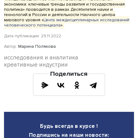
распространенных в Японии. Стоимость конструкции
оценивается в 25 миллиардов долларов.
Латинская Америка: акцент на сантименты
Алисия Седано Фунсия, исследователь НИУ ВШЭ, расск
об особенностях рекламной индустрии Латинской Амер
По ее словам, латиноамериканские страны отличаются
«исключительной креативностью» и их рекламные агент
рекламные кампании получили всемирное признание,
неоднократно завоевывая такие призы, как Effie Award
Cannes Lions.
Доля цифровых технологий в общем объеме расходов 
рекламу в Латинской Америке составляет лишь 30%. Б
часть населения смотрит новости по телевизору, а мно
отдаленные районы Перу, Колумбии имеют доступ тольк
радио. Жители любят длительные ролики, где идея пода
виде истории, способной затронуть эмоции зрителя. Ча
реклама эксплуатирует патриотические чувства или чув
сопричастности, принадлежности к сообществу. При эт
люди в целом с недоверием относятся к рекламной
продукции. И они правы: правовое регулирование отра