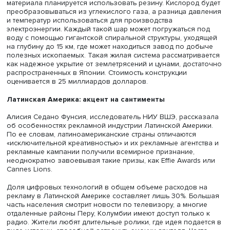
искусство, в частности создание городов-систем. О гор
системах он рассказал на примере острова Хасимы, ко
из скалы-шахты для добычи угля в Восточно-Китайском
превратился в микрогород Гункандзима (в переводе —
крейсер). В 1959 году на шести с небольшим гектарах о
из которых только 60% были населены, жило 5259 чело
Практически все постройки жилых кварталов объединя
лабиринт крытых лестниц, коридоров и галерей.
Распределение жилья отражало строгую социальную
иерархию. Со снижением цен на нефть добыча угля ста
нерентабельной, шахты закрылись, и остров-город
забросили.