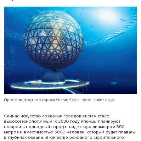
«чрезмерный протекционизм» и политику дешевых дене
Попытки вытолкнуть японскую экономику из стагнации
вливаниями средств в банки и корпорации, терпящие кр
привели к раздуванию госдолга и появлению большог
количества неэффективных «компаний-зомби». Позици
Японии на мировых рынках были подорваны, а внутрен
спрос оказался недостаточен. В 1990-е годы Япония до
«предела догоняющего развития». Угрозой для эконом
может стать и демография: население Японии стареет и 
сокращается на 300 тыс. человек, а 49% женщин и 61%
мужчин в возрасте 18–34 лет не состоят ни в каких
романтических отношениях («асексуальная революция»)
При этом страна занимает 3-е место в мире по объему
финансовых активов (13,7 трлн долларов), 4-е место по
качеству человеческого капитала и 22-е место по зна
индекса экономической свободы.
По мнению Ильи Дуничкина, наиболее сильными креат
отраслями в Японии являются автомобильная
промышленность, такие виды искусства, как икебана,
мультипликация и аниме, а также градостроительное