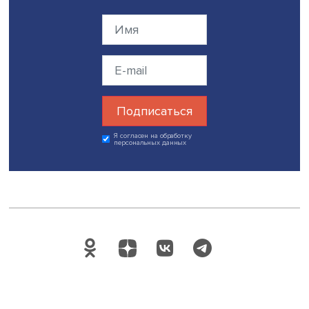
довольно слабое, и известны случаи, когда даже кампа
отмеченные наградами, содержали ложную информаци
прямо копировали другие.
«Международный успех рекламных агентств в Латинско
Америке наполовину основан на культурных и социаль
условиях, которые допускают креативность и высокое
качество рекламы, и наполовину — на знании правил и
конкурсов и иногда на нарушениях», — подчеркнула Ал
Седано Фунсия.
Она также отметила такие плюсы латиноамериканских
рекламных кампаний, как позитивный посыл, направле
на все общество, и отношение к потребителям «как к у
способным людям».
По ее мнению, увеличение числа независимых агентств
помогает создать сплоченную сеть рекламодателей, ко
могут поддерживать друг друга и привлекать больше
иностранных инвестиций в город и страну.
Международная научная конференция «Креативная
экономика: ключевые тренды развития и государствен