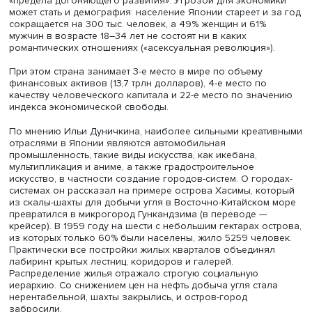
Илья Дуничкин
В это же время произошла активная миграция рабочей
из деревни в города. Работодатели поддерживали сист
долгосрочной занятости: практиковались «пожизненны
наем» и оплата труда «по старшинству». В корпорациях
распространилась философия кайдзен, предлагающая
рассматривать место работы как второй дом, который с
постоянно совершенствовать.
В 1970-е годы экономический рост стал тормозиться. В
качестве вероятной причины этого докладчик назвал