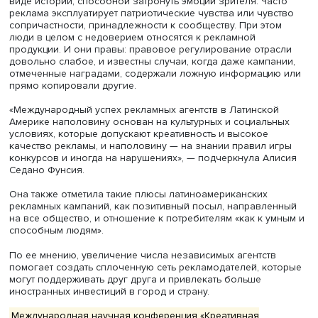
Проект подводного города Ocean Spiral, фото: shimz.co.jp
Сейчас искусство создания городов-систем стало
высокотехнологичным. К 2030 году японцы планируют
построить подводный город в виде шара диаметром 50
метров и вместимостью 5000 человек, который будет п
в глубинах океана. В качестве основного строительног
материала планируется использовать резину. Кислород
преобразовываться из углекислого газа, a разница да
и температур использоваться для производства
электроэнергии. Каждый такой шар может погружаться 
воду с помощью гигантской спиральной структуры, ухо
на глубину до 15 км, где может находиться завод по до
полезных ископаемых. Такая жилая система рассматри
как надежное укрытие от землетрясений и цунами, дост