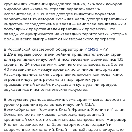
«Можно очень долго и успешно изучать креативные
индустрии, пользуясь количественными методами. Но и
цифры не показывают, почему одна страна более успеш
нее очень высокий уровень социально-экономическог
развития, а другая показывает впечатляющие темпы
экономического роста, но очень сильно проседает по
креативным индустриям», — сказала Виктория Боос.
По ее словам, в мировом креативном секторе большая 
доходов сосредоточена у креативных лидеров. Так, чет
капитализации компаний S&Р 500 составляют шесть
крупнейших компаний фондового рынка, 77% всех дох
мировой музыкальной отрасли зарабатывает 1%
исполнителей, а 99% всех доходов индустрии подкасто
зарабатывает 1% авторов. Большая часть доходов креа
индустрий сосредоточена у звезд — наиболее влиятел
популярных представителей креативных профессий. Эт
звезды концентрируются на «звездных территориях», к
больше всего выигрывают от их творческого прогресса
В Российской кластерной обсерватории
ИСИЭЗ
НИУ
ВШЭ впервые рассчитали рейтинг привлекательности с
для креативных индустрий. В исследовании оценивалис