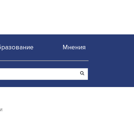
Образование
Мнен
кой гегемонии