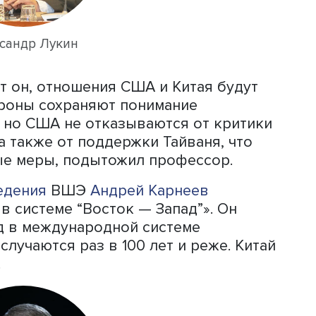
бой благодаря экономическому росту
ию вооруженных сил.
 Лукин, полагал, что Вашингтон в си
риканской экономики от китайской н
в ущерб себе, но в Белом доме решил
званное опережающим технологическ