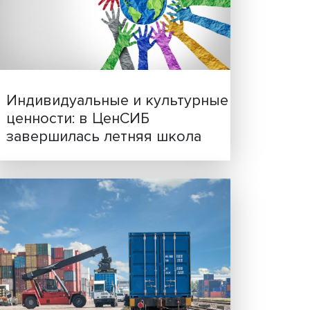
Иллюзия безопасности: 
рии
исследовали влияние ИИ
решения врачей
ацией
МП
X
его
ерство
т
тегии
онии
зеф
Индивидуальные и культ
а Бали