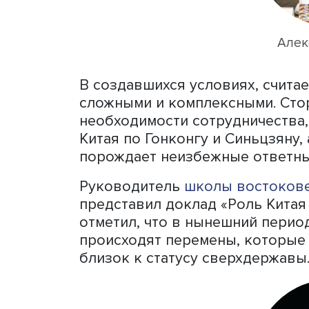
Китая происходит само со
модернизации и укреплен
Пекин, сообщил Александр
большой зависимости аме
решится на жесткие меры 
китайское лидерство, вы
ростом, опаснее.