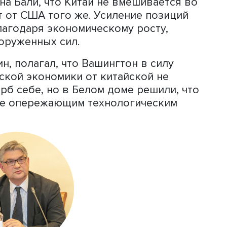
ь к середине века ведущей
ой мира, но под этим понимается не
 из лидеров, который не навязывает 
итайская стратегия не ставит целью б
отиводействует их курсу на сдержива
кнул на Бали, что Китай не вмешивае
идает от США того же. Усиление поз