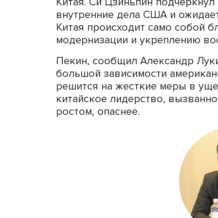
Си Цзиньпин, фото: Wikimedia Commons
У Китая иная цель — стат
модернизированной держав
гегемония, а роль одного
странам своей позиции. К
с США, но вынужденно пр
Китая. Си Цзиньпин подчер
внутренние дела США и ож