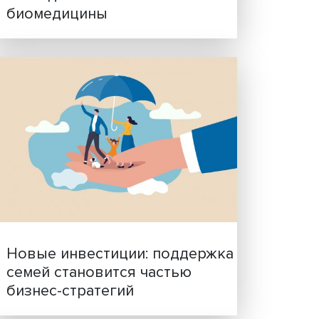
Гены, иммунитет и органо
ученые представили нов
исследования в области
биомедицины