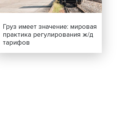
ценности: в ЦенСИБ
завершилась летняя шко
Груз имеет значение: мир