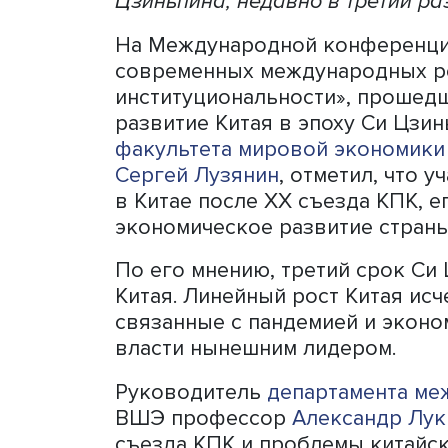
Китай близок к статусу св
навязывать никому свои пр
США, объявивших себя ми
Пекина с Вашингтоном, во 
Цзиньпина, недавно в тре
На Международной конфе
современных международн
институциональности», п
развитие Китая в эпоху С
факультета мировой экон
Сергей Лузянин
, отметил,
в Китае после XX съезда К