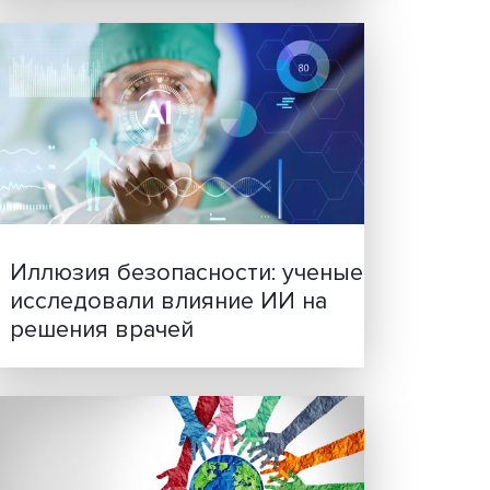
Новые инвестиции: подд
от
семей становится частью
шения
бизнес-стратегий
 Си
.
й
или
ессор
 ВШЭ
туацию
ок»,