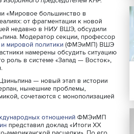
Фото: iStock
ерхдержавы, но его политика — не
инципы. Этим он в корне отличается 
ровым гегемоном. Какими будут отно
многом зависит от китайского лидера
тий раз избранного председателем КНР
ренции «Мировое большинство в
ых реалиях: от фрагментации к ново
рошедшей недавно в НИУ ВШЭ, обсуд
и Цзиньпина. Модератор секции, проф
омики и мировой политики
(ФМЭиМП)
 что участники намерены обсудить си
ПК, его роль в системе «Запад — Вост