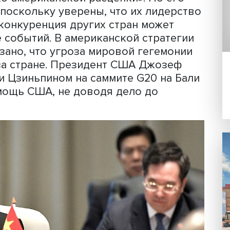
траны.
ок Си Цзиньпина — новый этап в исто
ая исчерпан, нынешние проблемы,
экономикой, сочетаются с монополиз
.
та международных отношений
ФМЭи
р Лукин
представил доклад «Итоги X
тайско-американской расцепки». По 
зию, поскольку уверены, что их лид
ире, а конкуренция других стран може
звитие событий. В американской стра
и указано, что угроза мировой гегем
 угроза стране. Президент США Джо
че с Си Цзиньпином на саммите G20 н