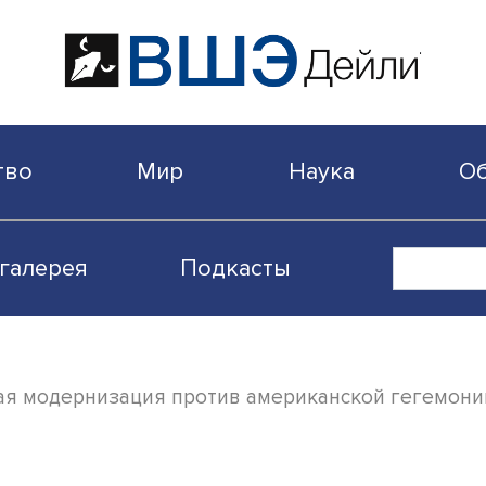
бщество
Мир
Наука
Видеогалерея
Подкасты
китайская модернизация против американс