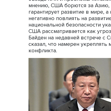
экономическое развитие с
По его мнению, третий ср
Китая. Линейный рост Кит
связанные с пандемией и 
власти нынешним лидером
Руководитель
департамен
ВШЭ профессор
Александ
съезда КПК и проблемы ки
мнению, США борются за А
гарантирует развитие в м
негативно повлиять на ра
национальной безопасност
США рассматривается как
Байден на недавней встре