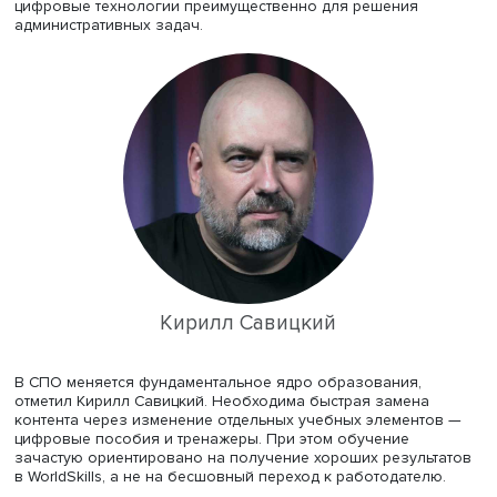
профессиональной компоненты. Вторая группа коллед
больше ориентируется на выстраивание административ
управленческих процессов без существенного внимани
обновлению содержания образования. К третьей групп
относятся СПО, которые плохо оснащены, но активно
выстраивают позицию на профессиональном рынке.
Колледжи четвертого кластера обладают достаточно с
позицией на рынке и не имеют развитой цифровой сред
активно обновляют оборудование и образовательный
процесс, внедряют цифровые управленческие технолог
Последняя группа состоит из организаций с низким ур
всех показателей.
На основе анализа этих характеристик можно
сформулировать ключевые задачи цифрового обновл
для каждого кластера.
Примечательно, что ни один кластер организаций не п
во всех четырех областях, поэтому их лидерство весьм
относительно. Самая многочисленная группа используе
цифровые технологии преимущественно для решения
административных задач.