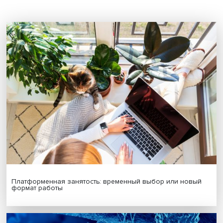
цифровизация
СПО
стратегические проекты
Приоритет 203
Поделиться
Будь всегда в курсе !
Подпишись на наши новости: