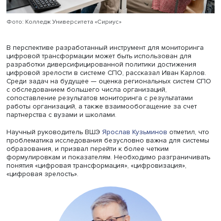
«Мы не должны учить тем цифровым навыкам, которые 
пригодятся, и должны четко понимать, кто, как и чему б
учить студентов. Но у нас слишком мало времени на
цифровое образование, да и педагоги зачастую еще м
компетентны. Наблюдается отсутствие мотивации как у
преподавателей, так и у студентов. В итоге необходимо,
одной стороны, преподавать все необходимые навыки, 
другой — не потерять возрастных педагогов и мастеров
которые реально способны дать студентам специальнос
подчеркнул он.