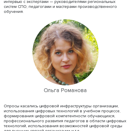
счетчики, приборы учета и контроля. При этом система
получает меньше внимания государства и финансирует
остаточному принципу, отметила Ольга Романова.
Для исследования были отобраны 35 колледжей разн
профессиональной направленности, расположенные в
Нижегородской области, Республике Татарстан и Санкт-
Петербурге. В качестве референса взяли один из колл
Москвы. Исследователи провели опрос свыше 1,5 тыся
преподавателей и студентов, а также серию глубинных
интервью с экспертами — руководителями региональны
систем СПО, педагогами и мастерами производственно
обучения.