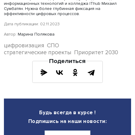
технологии работают на достижение ее результатов и к
можно доказать», — подчеркнул он.
По его мнению, вопросы для респондентов должны бы
сформулированы более предметно и понятно, чтобы н
разночтений, а состояние дел в конкретном колледже 
определялось. Необходимо также выяснить, какие име
знания и цифровые навыки даются студентам (вероятне
всего, в основном базовые, несложные навыки работы
компьютером), что имеется в виду под «формирование
цифровых компетенций» в той или иной учебной прогр