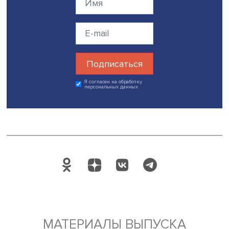
Игорь Агамирзян
Игорь Агамирзян добавил, что стоит сформулировать
предложения о том, чему именно необходимо научить
будущих представителей цифровых профессий, это до
стать значимой частью исследования, добавил он.
Большинство образовательных организаций считают, ч
цифровая трансформация — это покупка компьютеров 
подключение высокоскоростного интернета, но это не т
отметил генеральный директор Международной академ
информационных технологий и колледжа IThub Михаил
Сумбатян. Нужна более глубинная фиксация на
эффективности цифровых процессов.
Дата публикации: 02.11.2023
Автор:
Марина Полякова