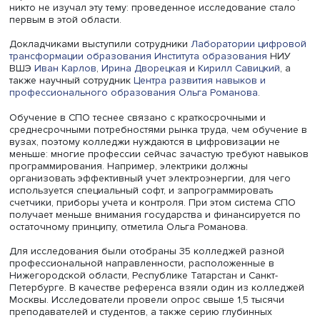
Процесс цифровой трансформации в образовательных
организациях — небыстрый и непростой, подчеркнул,
открывая мероприятие, член
Ученого совета НИУ ВШЭ
,
научный руководитель стратпроекта
Игорь Агамирзян
. 
школьном и высшем образовании он проходит достато
хорошо, то система СПО несколько отстает. Также до си
никто не изучал эту тему: проведенное исследование с
первым в этой области.
Докладчиками выступили сотрудники
Лаборатории циф
трансформации образования
Института образования
Н
ВШЭ
Иван Карлов
,
Ирина Дворецкая
и
Кирилл Савицки
также научный сотрудник
Центра развития навыков и
профессионального образования
Ольга Романова
.
Обучение в СПО теснее связано с краткосрочными и
среднесрочными потребностями рынка труда, чем обуч
вузах, поэтому колледжи нуждаются в цифровизации н
меньше: многие профессии сейчас зачастую требуют н
программирования. Например, электрики должны
организовать эффективный учет электроэнергии, для ч
используется специальный софт, и запрограммировать