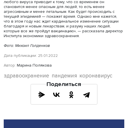
перспективные лекарства от этого заболевания и каки
темпами россияне будут вакцинироваться. Как известно
вакцинация населения выше 80%, хоть и не гарантирует
полностью от заражения, но значительно облегчает ха
протекания заболевания. Пока темпы вакцинации не
настолько высоки, чтобы удалось достичь необходимо
количества к сезону отпусков, отметила Лариса Попови
«Мутация вируса происходит постоянно, особенно при
попадании в организм людей, не имеющих иммунной з
от этого патогена. Вероятно, мы увидим еще много нов
штаммов, в том числе и далеко не безобидных. Вопрос 
как будет вести себя эпидемия в целом. Обычно
эпидемиологи считают, что длительное существование
любого вируса приводит к тому, что со временем он
становится менее опасным для людей, то есть менее
агрессивным и менее летальным. Как будет происходить
текущей эпидемией — покажет время. Однако мне кажет
что в этом году нас ждет кардинальное изменение ситу
благодаря и новым лекарствам, и разуму наших людей,
которые все же пройдут вакцинацию», — рассказала ди
Института экономики здравоохранения.