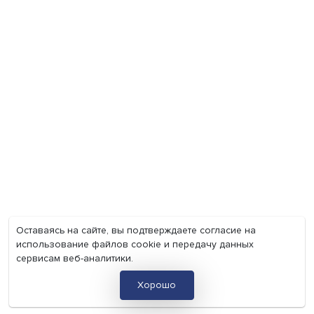
Мир
Наука
Образование
Мнения
Фотогалерея
Видеогалерея
Подкасты
О нас
Контакты
Политика конфиденциальности
Соглашение на обработку персональных данных
Точка зрения и мнения авторов статей не являются официа
позицией НИУ ВШЭ и могут не совпадать с ней