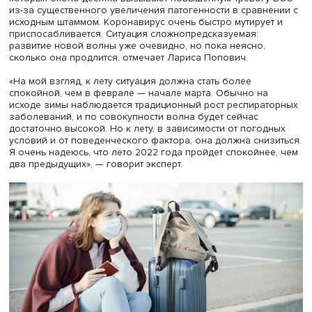
учреждений и службы скорой помощи, горячих телефо
линий. Кроме того, к работе кол-центров начали активн
привлекать студентов-медиков, а волонтеров — к
взаимодействию с пожилыми людьми.
Насчитывается уже несколько тысяч мутаций вируса, из
которых около десятка вызывают повышенную тревог
из-за существенного увеличения патогенности в сравн
исходным штаммом. Коронавирус очень быстро мутируе
приспосабливается. Ситуация сложнопредсказуемая:
развитие новой волны уже очевидно, но пока неясно,
сколько она продлится, отмечает Лариса Попович.
«На мой взгляд, к лету ситуация должна стать более
спокойной, чем в феврале — начале марта. Обычно на
исходе зимы наблюдается традиционный рост респира
заболеваний, и по совокупности волна будет сейчас
достаточно высокой. Но к лету, в зависимости от погод
условий и от поведенческого фактора, она должна сниз
Я очень надеюсь, что лето 2022 года пройдет спокойне
два предыдущих», — говорит эксперт.