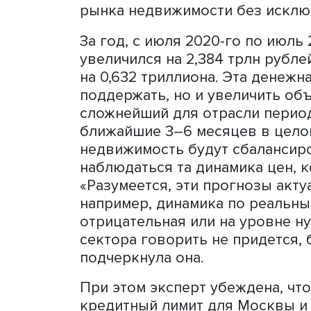
Продление программы ока
жилья и всем смежным се
считает заместитель дире
экономики недвижимост
«Важно понимать, что люб
выделяются на общем фон
всего ипотечного рынка. 
некоей льготной программ
другим продуктам, делает
населения, не только для
выступила драйвером рос
рынка недвижимости без и
За год, с июля 2020-го по
увеличился на 2,384 трлн 