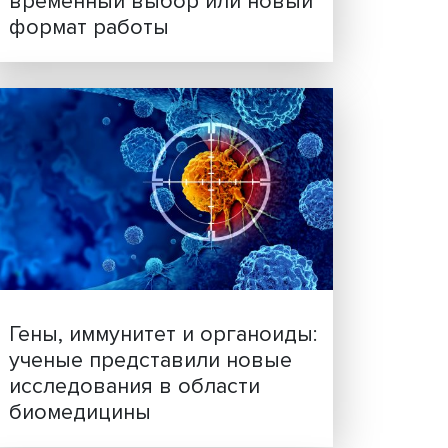
Платформенная занятост
временный выбор или н
формат работы