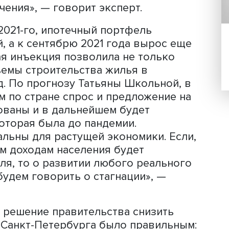
жет поддержку сектору строительст
кторам, рынку недвижимости в целом
ктора
Института налогового менеджм
и НИУ ВШЭ
Татьяна Школьная
.
ые льготные программы по ипотеке х
е, но являются неотъемлемой часть
Появление на рынке инструмента в ви
ы влечет за собой понижение ставок
 ипотеку доступнее для всех слоев
 льготников. Льготная программа ипо
та для всех профессиональных игрок
сключения», — говорит эксперт.
 июль 2021-го, ипотечный портфель
рублей, а к сентябрю 2021 года выро