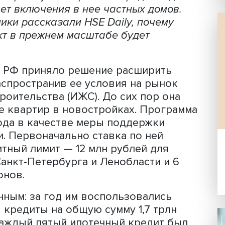
й ипотеки многим дал шанс обзавести
ти отреагировал ростом, экономика
ению. Правительство учло подскочив
ни, и программу было решено продлить
 за счет включения в нее частных дом
ономики рассказали HSE Daily, поче
 эффект в прежнем масштабе будет
льство РФ приняло решение расширит
ки, распространив ее условия на ры
о строительства (ИЖС). До сих пор 