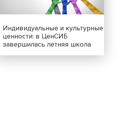
ва
,
Иллюзия безопасности: 
ента и
исследовали влияние ИИ
решения врачей
оть и
ю
де
 по
теки
ов
с еще
Индивидуальные и культ