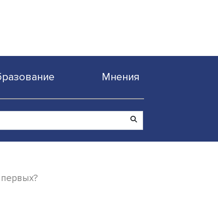
Образование
Мнен
о был в числе первых?