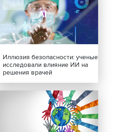
грамма
я
Новые инвестиции: подд
и 6
семей становится частью
бизнес-стратегий
ь
лн
 был