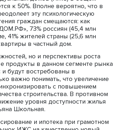
 баланса в сторону спроса ожидаемо
росту цен на жилье, сначала на перв
ынке. Продление программы на тех же
льнейшему росту цен на фоне не
предложения. Объем выдачи по льгот
сравнению со средними ежемесячными
угодие упал на 72%, составив 34,6 мл
ладит наиболее перегретые рынки. П
 компенсировано изменениями услов
бъемов выдачи которой в сентябре д
юс 92% относительно средних месячны
я 2021 года).
тора прогноз также позитивный, гов