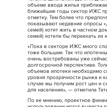
Дополнительное смещение
привело к галопирующему 
а затем и на вторичном р
условиях привело бы к да
успевающего за спросом 
ипотеке в сентябре, по 
значениями, за первое пол
рублей. Подобная мера ох
объемов выдачи частично
семейной ипотеке, рост о
38,5 млрд рублей (это пл
значений первого полугоди
Домик в деревне
В отношении частного сек