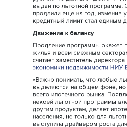
действовала только при п
была запущена в апреле 2
граждан и строительной о
составляла 6,5% годовых,
Москвы, Московской облас
млн рублей для остальных
Механизм оказался востр
более 556 тысяч семей, п
рублей. По данным «ДОМ.
выдан по льготной програ
продлили еще на год, изме
кредитный лимит стал еди
Движение к балансу