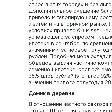
на 0,632 триллиона. Эта 
поддержать, но и увеличи
сложнейший для отрасли п
ближайшие 3–6 месяцев в 
недвижимость будут сбал
наблюдаться та динамика 
«Разумеется, эти прогноз
например, динамика по ре
отрицательная или на уро
сектора говорить не приде
подчеркнула она.
При этом эксперт убежден
кредитный лимит для Мос
спрос в этих городах и б