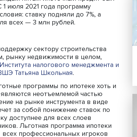
окупке квартир в новостройках. Про
020 года в качестве меры поддержки
трасли. Первоначально ставка по ней
 кредитный лимит — 12 млн рублей дл
ти, Санкт-Петербурга и Ленобласти 
 регионов.
ебованным: за год им воспользовалис
олучив кредиты на общую сумму 1,7 тр
РФ», каждый пятый ипотечный кредит
мме. С 1 июля 2021 года программу
нив условия: ставку подняли до 7%, а
ным для всех — 3 млн рублей.