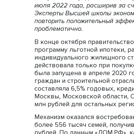
Механизм субсидированно
жильем, рынок недвижимос
получила импульс к оживл
интерес к загородной жиз
июля 2022 года, расширив
Эксперты Высшей школы эк
повторить положительный
проблематично.
В конце октября правите
программу льготной ипоте
индивидуального жилищног