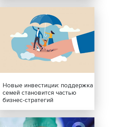
Гены, иммунитет и органо
ученые представили нов
сь
исследования в области
биомедицины
ший
 до
ов.
му
ь
нок
она