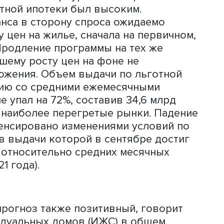
денежная инъекция позволила не тольк
ть объемы строительства жилья в
ериод. По прогнозу Татьяны Школьно
целом по стране спрос и предложени
ансированы и в дальнейшем будет
цен, которая была до пандемии.
ы актуальны для растущей экономики. 
альным доходам населения будет
вне нуля, то о развитии любого реаль
тся, будем говорить о стагнации», —
а, что решение правительства снизит
квы и Санкт-Петербурга было правил
ез льготной ипотеки был высоким.