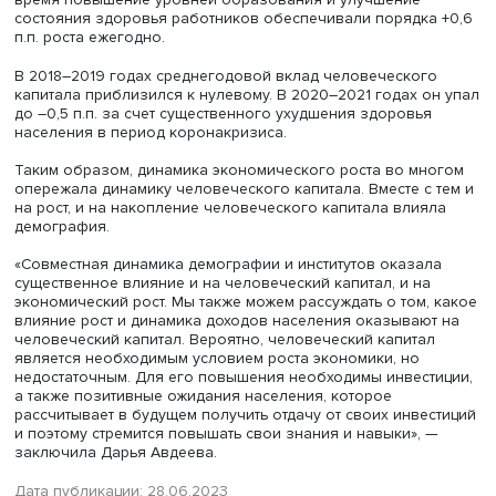
Согласно полученным результатам, в 2000–2003 годах
человеческого капитала в экономику был отрицательны
0,2 п.п. экономического роста в год). Хотя повышение
уровней образования работников и обеспечивало при
человеческого капитала, показатели здоровья населен
ухудшающиеся после кризиса 1998 года, оказывали
негативное влияние на его динамику.
АНАЛИЗ ДАННЫХ ПОКАЗЫВАЕТ, ЧТО
ОСНОВНОЙ ПЕРИОД ПОЛОЖИТЕЛЬНОГ
ВКЛАДА ЧЕЛОВЕЧЕСКОГО КАПИТАЛА В
РОСТ РОССИЙСКОЙ ЭКОНОМИКИ
ПРИШЕЛСЯ НА 2004–2017 ГОДЫ. В ЭТО
ВРЕМЯ ПОВЫШЕНИЕ УРОВНЕЙ
ОБРАЗОВАНИЯ И УЛУЧШЕНИЕ СОСТОЯНИ
ЗДОРОВЬЯ РАБОТНИКОВ ОБЕСПЕЧИВАЛ
ПОРЯДКА +0,6 П.П. РОСТА ЕЖЕГОДНО