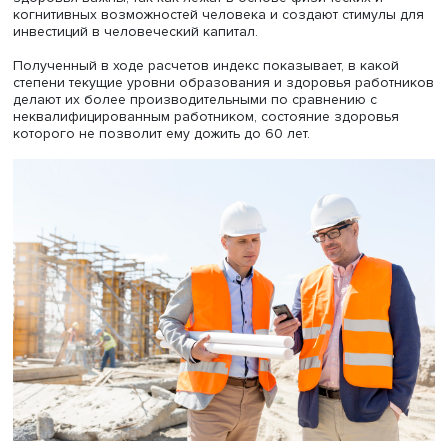
почти вдвое, 2009–2021 годы — стагнация после миро
кризиса, когда темпы роста в среднем были довольно
невысокими.
Традиционно для расчета используют такие показатели,
физический капитал, совокупная факторная
производительность (предложение труда, сберегательн
способность, нагрузка), а также демографическая нагр
(отношение числа детей и пожилых к числу людей
трудоспособного возраста).
В данном исследовании учитывали также показатели,
напрямую характеризующие человеческий капитал:
продолжительность образования и опыта занятых на р
труда людей, отдача от дополнительного года обучения
также ожидаемая продолжительность жизни. Показате
здоровья важны, так как лежат в основе физических и
когнитивных возможностей человека и создают стимул
инвестиций в человеческий капитал.
Полученный в ходе расчетов индекс показывает, в как
степени текущие уровни образования и здоровья рабо