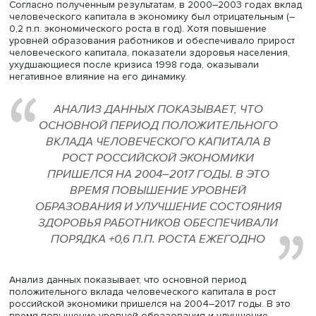
Вклад человеческого капитала в экономический рост з
повышения производительности работников определя
динамикой человеческого капитала и эластичностью в
по труду (показывает, на сколько процентов увеличива
производительность при увеличении затрат труда на 1%)
Согласно статистике, за 2000–2021 годы средняя
продолжительность образования работающего населе
России повысилась с 12,6 до 13,3 года. Рассчитанный на
основе человеческий капитал устойчиво повышался до
года. Существенный приток работников с высшим
образованием обеспечили многочисленность молоды
когорт, повышение охвата высшим образованием (с 15
населения в 1995 году до 32–35% в 2010-e) и высокий
уровень трудоустройства выпускников вузов. В 2010-е 
численность молодых когорт начала снижаться, что при
сокращению общего притока выпускников вузов на ры
труда.
Человеческий капитал в форме здоровья повышался н
протяжении большей части 2004–2019 годов, после пе
потрясений 90-х годов и до коронакризиса 2020–2021 