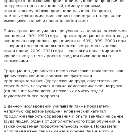
мере знания и навыки могут быть использованы в
производстве, отметила Дарья Авдеева.
«Это означает, что важно измерять человеческий капит
работающего населения. Но тут возникают другие вопр
первую очередь — насколько знания и навыки актуаль
точки зрения экономики и в какой степени они могут на
применение», — пояснила она.
Человеческий капитал и экономический рост взаимосв
и влияют друг на друга. Так, экономический рост
обеспечивает стимулы и ресурсы для инвестиций в себя
повышение знаний и развитие навыков сотрудников
приводит к повышению производительности на предпри
внедрению новых технологий, обмену знаниями,
повышающему общую производительность. Напротив,
затяжные экономические кризисы приводят к потере ч
имеющихся знаний и навыков работников.
В исследовании изучались три условных периода росс
экономики: 1991–1998 годы — трансформационный спад,
экономика сократилась практически на 40%, 1999–200
— период восстановительного роста, когда она выросл