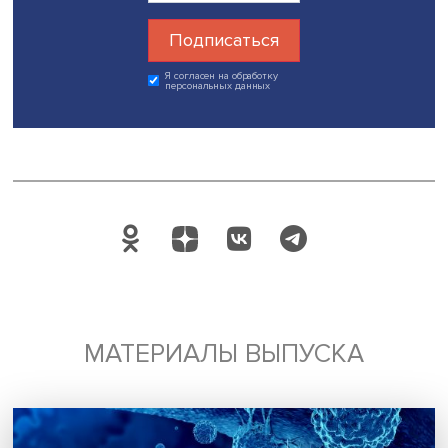
является необходимым условием роста экономики, но
недостаточным. Для его повышения необходимы инвест
а также позитивные ожидания населения, которое
рассчитывает в будущем получить отдачу от своих инве
и поэтому стремится повышать свои знания и навыки», 
заключила Дарья Авдеева.
Дата публикации: 28.06.2023
Автор:
Марина Полякова
человеческий капитал
стратегические проекты
Поделиться