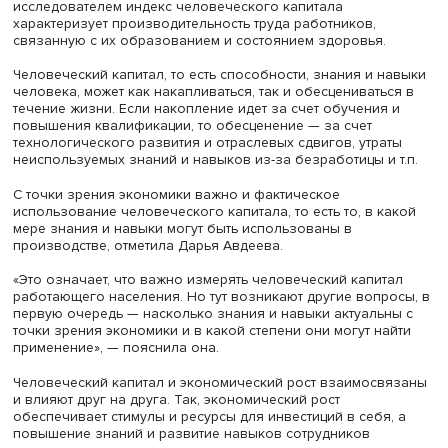
капитала в рост российской экономики не так много», 
рассказала докладчица.
В исследовании был использован новый подход к изм
динамики человеческого капитала, который адаптирует
методы Всемирного банка к российской статистике. Вы
показателей осуществлялся с учетом их связи с
производительными качествами только работающего
населения, поскольку именно эта категория участвует в
экономическом производстве. Предложенный
исследователем индекс человеческого капитала
характеризует производительность труда работников,
связанную с их образованием и состоянием здоровья.
Человеческий капитал, то есть способности, знания и 
человека, может как накапливаться, так и обесценивать
течение жизни. Если накопление идет за счет обучения
повышения квалификации, то обесценение — за счет
технологического развития и отраслевых сдвигов, утра
неиспользуемых знаний и навыков из-за безработицы и 
С точки зрения экономики важно и фактическое
использование человеческого капитала, то есть то, в к