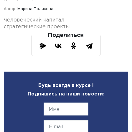
Анализ данных показывает, что основной период
положительного вклада человеческого капитала в рос
российской экономики пришелся на 2004–2017 годы. В
время повышение уровней образования и улучшение
состояния здоровья работников обеспечивали порядка
п.п. роста ежегодно.
В 2018–2019 годах среднегодовой вклад человеческог
капитала приблизился к нулевому. В 2020–2021 годах о
до –0,5 п.п. за счет существенного ухудшения здоровь
населения в период коронакризиса.
Таким образом, динамика экономического роста во мн
опережала динамику человеческого капитала. Вместе с
на рост, и на накопление человеческого капитала влия
демография.
«Совместная динамика демографии и институтов оказа
существенное влияние и на человеческий капитал, и на
экономический рост. Мы также можем рассуждать о том,
влияние рост и динамика доходов населения оказываю
человеческий капитал. Вероятно, человеческий капита